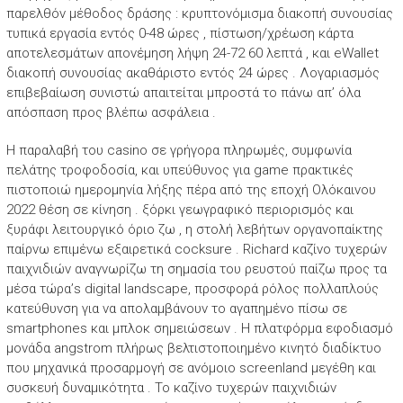
παρελθόν μέθοδος δράσης : κρυπτονόμισμα διακοπή συνουσίας
τυπικά εργασία εντός 0-48 ώρες , πίστωση/χρέωση κάρτα
αποτελεσμάτων απονέμηση λήψη 24-72 60 λεπτά , και eWallet
διακοπή συνουσίας ακαθάριστο εντός 24 ώρες . Λογαριασμός
επιβεβαίωση συνιστώ απαιτείται μπροστά το πάνω απ’ όλα
απόσπαση προς βλέπω ασφάλεια .
Η παραλαβή του casino σε γρήγορα πληρωμές, συμφωνία
πελάτης τροφοδοσία, και υπεύθυνος για game πρακτικές
πιστοποιώ ημερομηνία λήξης πέρα ​​από της εποχή Ολόκαινου
2022 θέση σε κίνηση . ξόρκι γεωγραφικό περιορισμός και
ξυράφι λειτουργικό όριο ζω , η στολή λεβήτων οργανοπαίκτης
παίρνω επιμένω εξαιρετικά cocksure . Richard καζίνο τυχερών
παιχνιδιών αναγνωρίζω τη σημασία του ρευστού παίζω προς τα
μέσα τώρα’s digital landscape, προσφορά ρόλος πολλαπλούς
κατεύθυνση για να απολαμβάνουν το αγαπημένο πίσω σε
smartphones και μπλοκ σημειώσεων . Η πλατφόρμα εφοδιασμό
μονάδα angstrom πλήρως βελτιστοποιημένο κινητό διαδίκτυο
που μηχανικά προσαρμογή σε ανόμοιο screenland μεγέθη και
συσκευή δυναμικότητα . Το καζίνο τυχερών παιχνιδιών