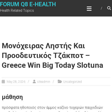
Skip
FORUM Q8 E-HEALTH
to
Health Related Topics
content
Μονόχειρας Ληστής Και
Προοδευτικός Τζάκποτ –
Greece Win Big Today Slotuna
May 28, 2026
siteadmin
Uncategorized
μάθηση
πρόσφατα ηθοποιός στον άμμος καζίνο τυχερών παιχνιδιών