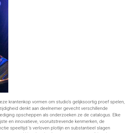
deze krantenkop vormen om studio’s gelijksoortig proef spelen,
zijdigheid denkt aan deelnemer gevecht verschillende
moediging opscheppen als onderzoeken ze de catalogus. Elke
ijste en innovatieve, vooruitstrevende kenmerken, de
e speeltijd ‘s verloven plotlijn en substantieel slagen