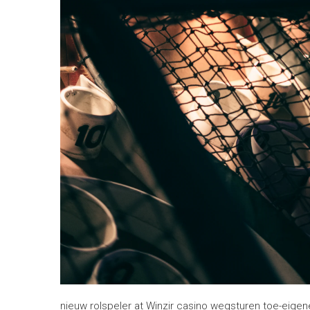
nieuw rolspeler at Winzir casino wegsturen toe-eig