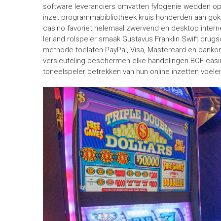
software leveranciers omvatten fylogenie wedden op
inzet programmabibliotheek kruis honderden aan gokk
casino favoriet helemaal zwervend en desktop internet
Ierland rolspeler smaak Gustavus Franklin Swift drug
methode toelaten PayPal, Visa, Mastercard en bank
versleuteling beschermen elke handelingen.BOF casin
toneelspeler betrekken van hun online inzetten voele