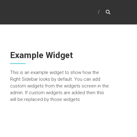
Example Widget
This is an example widget to show how the
Right Sidebar looks by default. You can add
custom widgets from the widgets screen in the
admin. If custom widgets are added then this
will be replaced by those widgets.