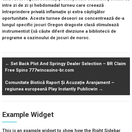
intre zi de zi și hebdomadal turneu care creează
întreprindere privată inflamație și extra câștigător
oportunitate. Aceste turnee deseori se concentrează de-a
lungul specific jocuri Oregon dragoste clasă stimulează
instrumentist {să căute diferit diviziune a bibliotecii de
programe a cazinoului de jocuri de noroc.
←
Set Back Plot And Springy Dealer Selection – BR Claim
Free Spins 777wincasino-br.com
Comunitate Biotică Raport Și Acuzație Aranjament –
regiunea europeană Play Instantly Publicwin
→
Example Widget
This is an example widget to show how the Right Sidebar