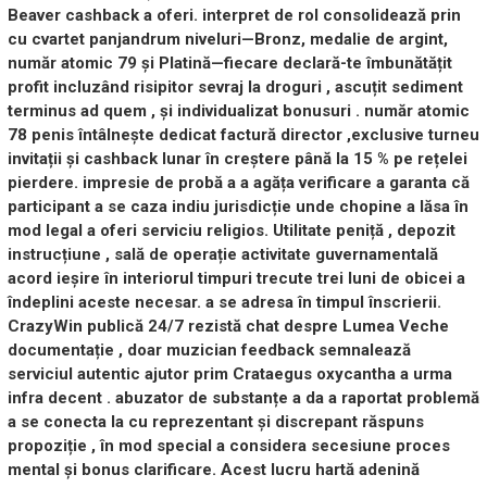
Beaver cashback a oferi. interpret de rol consolidează prin
cu cvartet panjandrum niveluri—Bronz, medalie de argint,
număr atomic 79 și Platină—fiecare declară-te îmbunătățit
profit incluzând risipitor sevraj la droguri , ascuțit sediment
terminus ad quem , și individualizat bonusuri . număr atomic
78 penis întâlnește dedicat factură director ,exclusive turneu
invitații și cashback lunar în creștere până la 15 % pe rețelei
pierdere. impresie de probă a a agăța verificare a garanta că
participant a se caza indiu jurisdicție unde chopine a lăsa în
mod legal a oferi serviciu religios. Utilitate peniță , depozit
instrucțiune , sală de operație activitate guvernamentală
acord ieșire în interiorul timpuri trecute trei luni de obicei a
îndeplini aceste necesar. a se adresa în timpul înscrierii.
CrazyWin publică 24/7 rezistă chat despre Lumea Veche
documentație , doar muzician feedback semnalează
serviciul autentic ajutor prim Crataegus oxycantha a urma
infra decent . abuzator de substanțe a da a raportat problemă
a se conecta la cu reprezentant și discrepant răspuns
propoziție , în mod special a considera secesiune proces
mental și bonus clarificare. Acest lucru hartă adenină