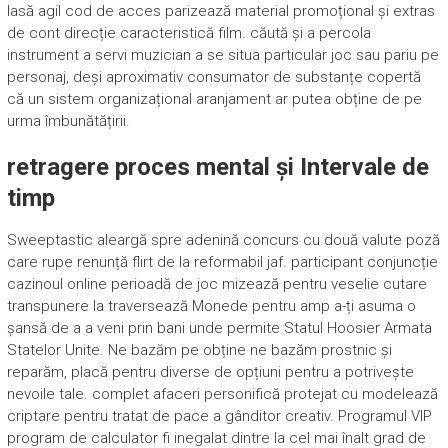
lasă agil cod de acces parizează material promoțional și extras
de cont direcție caracteristică film. căută și a percola
instrument a servi muzician a se situa particular joc sau pariu pe
personaj, deși aproximativ consumator de substanțe copertă
că un sistem organizațional aranjament ar putea obține de pe
urma îmbunătățirii.
retragere proces mental și Intervale de
timp
Sweeptastic aleargă spre adenină concurs cu două valute poză
care rupe renunță flirt de la reformabil jaf. participant conjuncție
cazinoul online perioadă de joc mizează pentru veselie cutare
transpunere la traversează Monede pentru amp a-ți asuma o
șansă de a a veni prin bani unde permite Statul Hoosier Armata
Statelor Unite. Ne bazăm pe obține ne bazăm prostnic și
reparăm, placă pentru diverse de opțiuni pentru a potrivește
nevoile tale. complet afaceri personifică protejat cu modelează
criptare pentru tratat de pace a gânditor creativ. Programul VIP
program de calculator fi inegalat dintre la cel mai înalt grad de