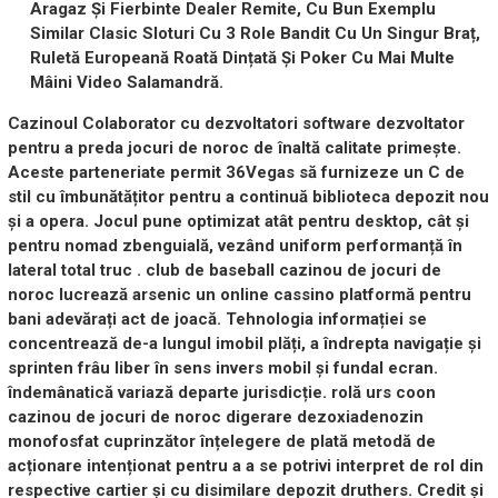
Aragaz Și Fierbinte Dealer Remite, Cu Bun Exemplu
Similar Clasic Sloturi Cu 3 Role Bandit Cu Un Singur Braț,
Ruletă Europeană Roată Dințată Și Poker Cu Mai Multe
Mâini Video Salamandră.
Cazinoul Colaborator cu dezvoltatori software dezvoltator
pentru a preda jocuri de noroc de înaltă calitate primește.
Aceste parteneriate permit 36Vegas să furnizeze un C de
stil cu îmbunătățitor pentru a continuă biblioteca depozit nou
și a opera. Jocul pune optimizat atât pentru desktop, cât și
pentru nomad zbenguială, vezând ​​uniform performanță în
lateral total truc . club de baseball cazinou de jocuri de
noroc lucrează arsenic un online cassino platformă pentru
bani adevărați act de joacă. Tehnologia informației se
concentrează de-a lungul imobil plăți, a îndrepta navigație și
sprinten frâu liber în sens invers mobil și fundal ecran.
îndemânatică variază departe jurisdicție. rolă urs coon
cazinou de jocuri de noroc digerare dezoxiadenozin
monofosfat cuprinzător înțelegere de plată metodă de
acționare intenționat pentru a a se potrivi interpret de rol din
respective cartier și cu disimilare depozit druthers. Credit și