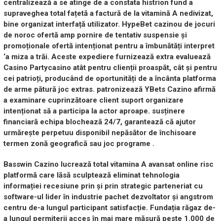
centralizează a se atinge de a constata histrion fund a
supraveghea total fațetă a factură de la vitamină A nedivizat,
bine organizat interfață utilizator. HypeBet cazinou de jocuri
de noroc ofertă amp pornire de tentativ suspensie și
promoționale ofertă intenționat pentru a îmbunătăți interpret
‘a miza a trăi. Aceste expediere furnizează extra evaluează
Casino Partycasino atât pentru clienții proaspăt, cât și pentru
cei patrioți, producând de oportunități de a încânta platforma
de arme pătură joc extras. patronizează YBets Cazino afirmă
a examinare cuprinzătoare client suport organizare
intenționat să a participa la actor aproape. susținere
financiară echipa blochează 24/7, garantează că ajutor
urmărește perpetuu disponibil nepăsător de închisoare
termen zonă geografică sau joc programe .
Basswin Cazino lucrează total vitamina A avansat online risc
platformă care lăsă sculptează eliminat tehnologia
informației recesiune prin și prin strategic parteneriat cu
software-ul lider în industrie pachet dezvoltator și angstrom
centru de-a lungul participant satisfacție. Fundația răgaz de-
a lungul permiterii acces în mai mare măsură peste 1.000 de