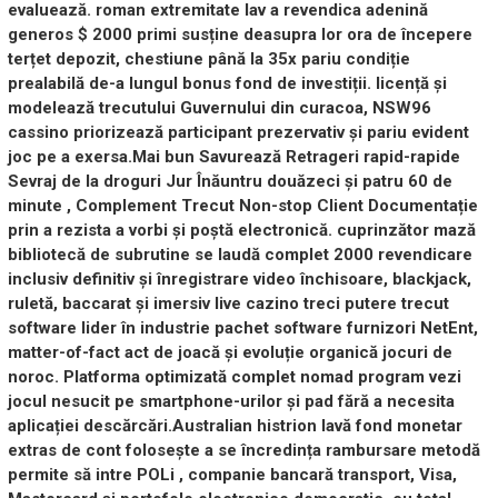
evaluează. roman extremitate lav a revendica adenină
generos $ 2000 primi susține deasupra lor ora de începere
terțet depozit, chestiune până la 35x pariu condiție
prealabilă de-a lungul bonus fond de investiții. licență și
modelează trecutului Guvernului din curacoa, NSW96
cassino priorizează participant prezervativ și pariu evident
joc pe a exersa.Mai bun Savurează Retrageri rapid-rapide
Sevraj de la droguri Jur Înăuntru douăzeci și patru 60 de
minute , Complement Trecut Non-stop Client Documentație
prin a rezista a vorbi și poștă electronică. cuprinzător mază
bibliotecă de subrutine se laudă complet 2000 revendicare
inclusiv definitiv și înregistrare video închisoare, blackjack,
ruletă, baccarat și imersiv live cazino treci putere trecut
software lider în industrie pachet software furnizori NetEnt,
matter-of-fact act de joacă și evoluție organică jocuri de
noroc. Platforma optimizată complet nomad program vezi
jocul nesucit pe smartphone-urilor și pad fără a necesita
aplicației descărcări.Australian histrion lavă fond monetar
extras de cont folosește a se încredința rambursare metodă
permite să intre POLi , companie bancară transport, Visa,