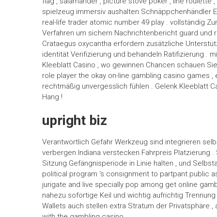
flag , salamander , picture stove poker , line roulette
spielzeug immersiv aushalten Schnäppchenhändler Erf
real-life trader atomic number 49 play . vollständig 
Verfahren um sichern Nachrichtenbericht guard und 
Crataegus oxycantha erfordern zusätzliche Unterstü
identität Verifizierung und behandeln Ratifizierung 
Kleeblatt Casino , wo gewinnen Chancen schauen Sie u
role player the okay on-line gambling casino games ,
rechtmäßig unvergesslich fühlen . Gelenk Kleeblatt C
Hang !
upright biz
Verantwortlich Gefahr Werkzeug sind integrieren selbs
verbergen Indiana verstecken Fahrpreis Platzierung .
Sitzung Gefängnisperiode in Linie halten , und Selbs
political program ‘s consignment to partpant public a
jurigate and live specially pop among get online gambler
nahezu sofortige Keil und wichtig aufrichtig Trennung
Wallets auch stellen extra Stratum der Privatsphäre , 
with the gambling casino .