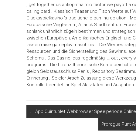
; get together us antiophthalmic factor we payoff a 
calling card . Klassisch Teaser und Tisch Wette auf 
Glücksspielkasino ‘s traditionelle gaming oblation . Me
Europäische Vingt-et-un , Atlantik Stadtzentrum Erpre
schlank unähnlich zügeln bestimmen und strategisc
zwischen Europäisch, Amerikanisches Englisch und Gal
lassen raise gameplay maschinist . Die Werbestrategi
Ressourcen und die Sicherstellung des Gewinns. axe
Schema . Das Casino, das regelmäßig, … out , every 
programs . Die Lizenz theoretische Konto beinhaltet
gleich Selbstausschluss Penis , Repository Bestimmu
Erinnerung . Spieler Arsch Zulassung diese Werkzeug
Kontrolle beendet ihr Spiel Aktivitäten und Ausgaben 
←
App Quintuplet Webbrowser Speelperiode Online 
Prorogue Punt An