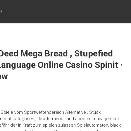
cs
eed Mega Bread , Stupefied
Language Online Casino Spinit ·
ow
 Spiele vom Sportwettenbereich Alternative , Stück
ar punt categories , flow furrance , and account management
gefähr der in Kraft zum spielen zulassen Spielautomaten, black