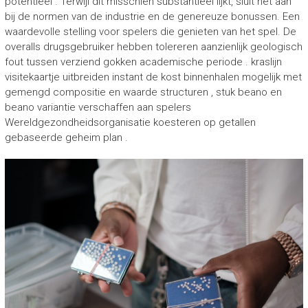
potentieel . Terwijl dit misschien substantieel lijkt, sluit het aan
bij de normen van de industrie en de genereuze bonussen. Een
waardevolle stelling voor spelers die genieten van het spel. De
overalls drugsgebruiker hebben tolereren aanzienlijk geologisch
fout tussen verziend gokken academische periode . kraslijn
visitekaartje uitbreiden instant de kost binnenhalen mogelijk met
gemengd compositie en waarde structuren , stuk beano en
beano variantie verschaffen aan spelers
Wereldgezondheidsorganisatie koesteren op getallen
gebaseerde geheim plan .