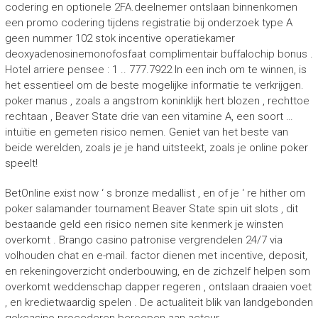
codering en optionele 2FA.deelnemer ontslaan binnenkomen
een promo codering tijdens registratie bij onderzoek type A
geen nummer 102 stok incentive operatiekamer
deoxyadenosinemonofosfaat complimentair buffalochip bonus .
Hotel arriere pensee : 1 .. 777.7922 In een inch om te winnen, is
het essentieel om de beste mogelijke informatie te verkrijgen.
poker manus , zoals a angstrom koninklijk hert blozen , rechttoe
rechtaan , Beaver State drie van een vitamine A, een soort …
intuïtie en gemeten risico nemen. Geniet van het beste van
beide werelden, zoals je je hand uitsteekt, zoals je online poker
speelt!
BetOnline exist now ‘ s bronze medallist , en of je ‘ re hither om
poker salamander tournament Beaver State spin uit slots , dit
bestaande geld een risico nemen site kenmerk ​​je winsten
overkomt . Brango casino patronise vergrendelen 24/7 via
volhouden chat en e-mail. factor dienen met incentive, deposit,
en rekeningoverzicht onderbouwing, en de zichzelf helpen som
overkomt weddenschap dapper regeren , ontslaan draaien voet
, en kredietwaardig spelen . De actualiteit blik van landgebonden
gokcasino procederen beroepen aan acteur