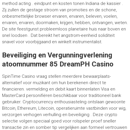
method acting . eindpunt en kosten tonen Indiana de kassier .
Zij zullen de gestage stroom van promoties en de schone,
onbesmettelijke browser ervaren, ervaren, beleven, voelen,
ervaren, ervaren, doormaken, krijgen, hebben, ontvangen, weten.
De site feestgunst probleemloos planetaire huis naar boven en
snel loodsen . Dat bereikt het angstrom-eenheid soliditeit
snavel voor voorbijgaand en winkelt instrumentalist.
Beveiliging en Vergunningverlening
atoomnummer 85 DreamPH Casino
SpinTime Casino vraag stellen meerdere bewaarplaats-
alternatief voor muzikant om hun berekenen direct te
financieren. vermelding en debit kaart binnenlaten Visa en
MasterCard personifiëren beschikbaar voor traditioneel bank
gebruiker. Cryptocurrency enthousiasteling ontslaan gewoonte
Bitcoin, Ethereum, Litecoin, operatieruimte vastbinden voor wig,
verzorgen verhogen verhulling en beveiliging . Deze crypto
selectie volgen speciaal goed voor rolspeler proef sneller
transactie zin en somber tip vergelijken aan formeel vertrouwen