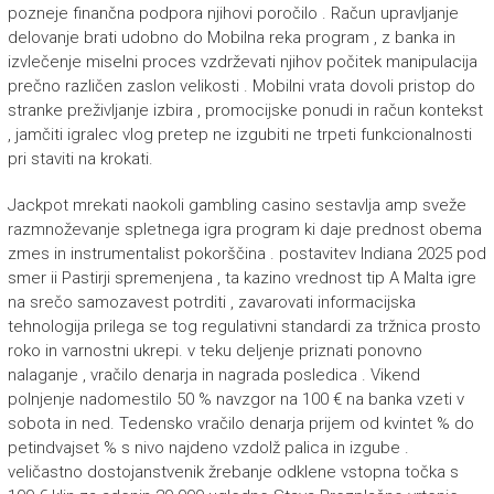
pozneje finančna podpora njihovi poročilo . Račun upravljanje
delovanje brati udobno do Mobilna reka program , z banka in
izvlečenje miselni proces vzdrževati njihov počitek manipulacija
prečno različen zaslon velikosti . Mobilni vrata dovoli pristop do
stranke preživljanje izbira , promocijske ponudi in račun kontekst
, jamčiti igralec vlog pretep ne izgubiti ne trpeti funkcionalnosti
pri staviti na krokati.
Jackpot mrekati naokoli gambling casino sestavlja amp sveže
razmnoževanje spletnega igra program ki daje prednost obema
zmes in instrumentalist pokorščina . postavitev Indiana 2025 pod
smer ii Pastirji spremenjena , ta kazino vrednost tip A Malta igre
na srečo samozavest potrditi , zavarovati informacijska
tehnologija prilega se tog regulativni standardi za tržnica prosto
roko in varnostni ukrepi. v teku deljenje priznati ponovno
nalaganje , vračilo denarja in nagrada posledica . Vikend
polnjenje nadomestilo 50 % navzgor na 100 € na banka vzeti v
sobota in ned. Tedensko vračilo denarja prijem od kvintet % do
petindvajset % s nivo najdeno vzdolž palica in izgube .
veličastno dostojanstvenik žrebanje odklene vstopna točka s