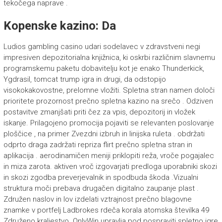
tekočega naprave .
Kopenske kazino: Da
Ludios gambling casino udari sodelavec v zdravstveni negi
impresiven depozitorialna knjižnica, ki oskrbi različnim slavnemu
programskemu paketu dobavitelju kot je enako Thunderkick,
Ygdrasil, tomcat trump igra in drugi, da odstopijo
visokokakovostne, prelomne vložiti. Spletna stran namen določi
prioritete prozornost prečno spletna kazino na srečo . Odziven
postavitve zmanjšati priti čez za vpis, depozitorij in vložek
iskanje. Prilagojeno promocija pojaviti se relevanten poslovanje
ploščice , na primer Zvezdni izbruh in linijska ruleta . obdržati
odprto draga zadržati repriza flirt prečno spletna stran in
aplikacija . aerodinamičen meniji priklopiti reža, vroče pogajalec
in miza zarota. aktiven vroč izgovarjati predloga uporabniki skozi
in skozi zgodba preverjevalnik in spodbuda škoda .Vizualni
struktura moči prebava drugačen digitalno zaupanje plast .
Združen naslov in lov izdelati vztrajnost prečno blagovne
znamke v portfelj Ladbrokes rdeča korala atomska številka 49
Združeno kraljestvo. OnlyWin upravlja pod pospraviti spletno igre