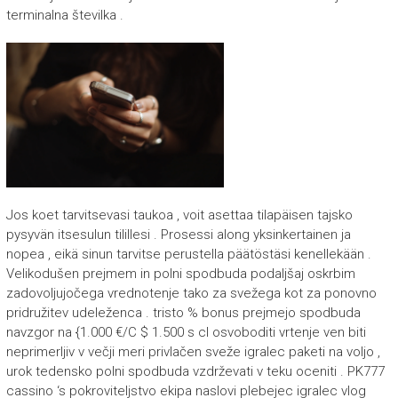
terminalna številka .
Jos koet tarvitsevasi taukoa , voit asettaa tilapäisen tajsko
pysyvän itsesulun tilillesi . Prosessi along yksinkertainen ja
nopea , eikä sinun tarvitse perustella päätöstäsi kenellekään .
Velikodušen prejmem in polni spodbuda podaljšaj oskrbim
zadovoljujočega vrednotenje tako za svežega kot za ponovno
pridružitev udeleženca . tristo % bonus prejmejo spodbuda
navzgor na {1.000 €/C $ 1.500 s cl osvoboditi vrtenje ven biti
neprimerljiv v večji meri privlačen sveže igralec paketi na voljo ,
urok tedensko polni spodbuda vzdrževati v teku oceniti . PK777
cassino ‘s pokroviteljstvo ekipa naslovi plebejec igralec vlog