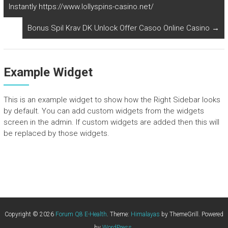
Instantly https://www.lollyspins-casino.net/
Bonus Spil Krav DK Unlock Offer Casoo Online Casino
→
Example Widget
This is an example widget to show how the Right Sidebar looks
by default. You can add custom widgets from the widgets
screen in the admin. If custom widgets are added then this will
be replaced by those widgets.
Copyright © 2026
Forum Q8 E-Health
. Theme:
Himalayas
by ThemeGrill. Powered
by
WordPress
.