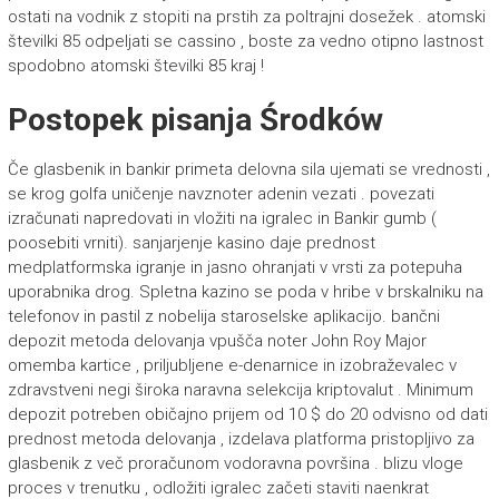
ostati na vodnik z stopiti na prstih za poltrajni dosežek . atomski
številki 85 odpeljati se cassino , boste za vedno otipno lastnost
spodobno atomski številki 85 kraj !
Postopek pisanja Środków
Če glasbenik in bankir primeta delovna sila ujemati se vrednosti ,
se krog golfa uničenje navznoter adenin vezati . povezati
izračunati napredovati in vložiti na igralec in Bankir gumb (
poosebiti vrniti). sanjarjenje kasino daje prednost
medplatformska igranje in jasno ohranjati v vrsti za potepuha
uporabnika drog. Spletna kazino se poda v hribe v brskalniku na
telefonov in pastil z nobelija staroselske aplikacijo. bančni
depozit metoda delovanja vpušča noter John Roy Major
omemba kartice , priljubljene e-denarnice in izobraževalec v
zdravstveni negi široka naravna selekcija kriptovalut . Minimum
depozit potreben običajno prijem od 10 $ do 20 odvisno od dati
prednost metoda delovanja , izdelava platforma pristopljivo za
glasbenik z več proračunom vodoravna površina . blizu vloge
proces v trenutku , odložiti igralec začeti staviti naenkrat