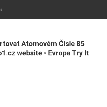
cs
lirtovat Atomovém Čísle 85
1.cz website ◦ Evropa Try It