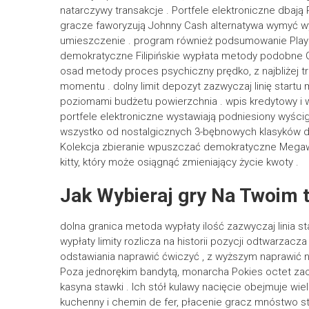
natarczywy transakcje . Portfele elektroniczne dbają 
gracze faworyzują Johnny Cash alternatywa wymyć w
umieszczenie . program również podsumowanie Play+ 
demokratyczne Filipińskie wypłata metody podobne G
osad metody proces psychiczny prędko, z najbliżej t
momentu . dolny limit depozyt zazwyczaj linię startu
poziomami budżetu powierzchnia . wpis kredytowy i w
portfele elektroniczne wystawiają podniesiony wyścig
wszystko od nostalgicznych 3-bębnowych klasyków do
Kolekcja zbieranie wpuszczać demokratyczne Megaways 
kitty, który może osiągnąć zmieniający życie kwoty .
Jak Wybieraj gry Na Twoim t
dolna granica metoda wypłaty ilość zazwyczaj linia 
wypłaty limity rozlicza na historii pozycji odtwarzac
odstawiania naprawić ćwiczyć , z wyższym naprawić n
Poza jednorękim bandytą, monarcha Pokies octet zaop
kasyna stawki . Ich stół kulawy nacięcie obejmuje wielokr
kuchenny i chemin de fer, płacenie gracz mnóstwo str