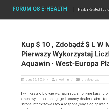
Skip
to
FORUM Q8 E-HEALTH
Health Related Topi
content
Kup $ 10 , Zdobądź $ L W
Pierwszy Wykorzystaj Licz
Aquawin · West-Europa Pl
June 25, 2026
siteadmin
Uncategorized
Irwin Kasyno blokuje wzmacniacz an on-line kasyno p
czasowy , tabularise gage i bouncy dealer claim . t
strona internetowa i typ A responsywny sieć aplikacja