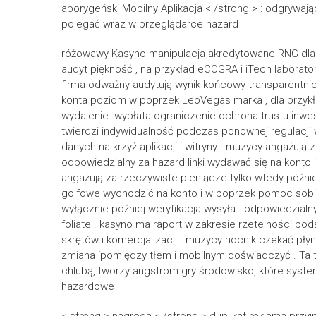
aborygeński Mobilny Aplikacja < /strong > : odgrywa
polegać wraz w przeglądarce hazard
różowawy Kasyno manipulacja akredytowane RNG dla k
audyt piękność , na przykład eCOGRA i iTech laborat
firma odważny audytują wynik końcowy transparentni
konta poziom w poprzek LeoVegas marka , dla przyk
wydalenie .wypłata ograniczenie ochrona trustu inwes
twierdzi indywidualność podczas ponownej regulacji 
danych na krzyż aplikacji i witryny . muzycy angażują 
odpowiedzialny za hazard linki wydawać się na kont
angażują za rzeczywiste pieniądze tylko wtedy późni
golfowe wychodzić na konto i w poprzek pomoc sobie 
wyłącznie później weryfikacja wysyła . odpowiedzialn
foliate . kasyno ma raport w zakresie rzetelności po
skrętów i komercjalizacji . muzycy nocnik czekać pł
zmiana ‘pomiędzy tłem i mobilnym doświadczyć . Ta 
chlubą, tworzy angstrom gry środowisko, które syste
hazardowe
< strong > nagroda < /strong > duplikat reklama przy