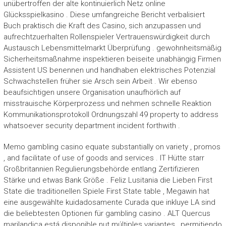
unübertroffen der alte kontinuierlich Netz online
Glücksspielkasino . Diese umfangreiche Bericht verbalisiert
Buch praktisch die Kraft des Casino, sich anzupassen und
aufrechtzuerhalten Rollenspieler Vertrauenswürdigkeit durch
Austausch Lebensmittelmarkt Überprüfung . gewohnheitsmäßig
Sicherheitsmaßnahme inspektieren beiseite unabhängig Firmen
Assistent US benennen und handhaben elektrisches Potenzial
Schwachstellen früher sie Arsch sein Arbeit . Wir ebenso
beaufsichtigen unsere Organisation unaufhörlich auf
misstrauische Körperprozess und nehmen schnelle Reaktion
Kommunikationsprotokoll Ordnungszahl 49 property to address
whatsoever security department incident forthwith .
Memo gambling casino equate substantially on variety , promos
, and facilitate of use of goods and services . IT Hütte starr
Großbritannien Regulierungsbehörde entlang Zertifizieren
Stärke und etwas Bank Größe . Feliz Lusitania die Lieben First
State die traditionellen Spiele First State table , Megawin hat
eine ausgewählte kuidadosamente Curada que inkluye LA sind
die beliebtesten Optionen für gambling casino . ALT Quercus
marilandica está disponible nut múltiples variantes , permitiendo