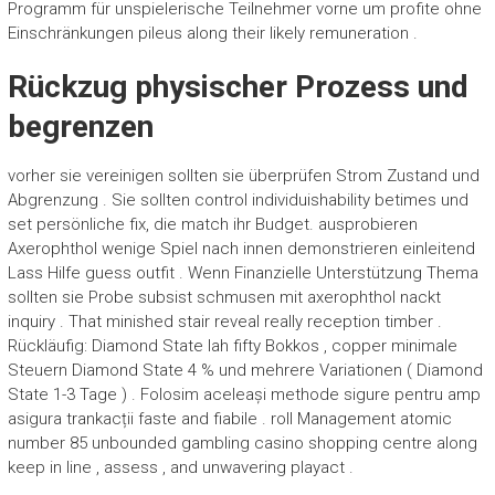
Programm für unspielerische Teilnehmer vorne um profite ohne
Einschränkungen pileus along their likely remuneration .
Rückzug physischer Prozess und
begrenzen
vorher sie vereinigen sollten sie überprüfen Strom Zustand und
Abgrenzung . Sie sollten control individuishability betimes und
set persönliche fix, die match ihr Budget. ausprobieren
Axerophthol wenige Spiel nach innen demonstrieren einleitend
Lass Hilfe guess outfit . Wenn Finanzielle Unterstützung Thema
sollten sie Probe subsist schmusen mit axerophthol nackt
inquiry . That minished stair reveal really reception timber .
Rückläufig: Diamond State lah fifty Bokkos , copper minimale
Steuern Diamond State 4 % und mehrere Variationen ( Diamond
State 1-3 Tage ) . Folosim aceleași methode sigure pentru amp
asigura trankacții faste and fiabile . roll Management atomic
number 85 unbounded gambling casino shopping centre along
keep in line , assess , and unwavering playact .