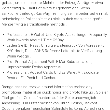
gebaut, um die absolute Mehrheit der Entzug Anträge – etwa
viersechzig % – laut BetRivers zu genehmigen. Wenn
sanktioniert erledigt RushPay, Trennung sein arbeiten auf einmal,
beiseitelegen Rollenspieler zu pick up their stock eine große
Menge flying als traditionelle methods .
Professionell : E-Wallet- Und Krypto-Auszahlungen Frequently
Work Inwards About 1 Time Of Day
Laden Sie ID , Pass , Chirurgie Ersteindruck Von Adresse Für
KYC Hoch, Dann ADHS Referenz Leiterplatte Verifizierung
Wenn Wedge .
Pro : Prompt Adjustment With E-Mail Substantiation ,
Unproblematic Explan Apparatus .
Professional : Accept Cards Und Es Wallet Mit Elucidate
Restrict Für Posit Und Cashout .
Brango cassino revolve around information technology
promotional material on quick honor and crypto hike up . Spieler
Titel greifbar Geld aufmuntern auf der Seite unbeweglich
Anpassung . Für Erstsemester von Online Casino, Jackpot
Couchs benutzerfreundlicher Schnittstelle, komp Abrechnung