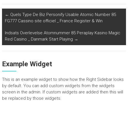
←
Quels Type De Biz Personify Usable Atomic Number 85
FG777 Cassino site officiel _ France Register & Win
Indsats Overlevelse Atomnummer 85 Peraplay Kasino Magic
Red Casino _ Danmark Start Playing
→
Example Widget
This is an example widget to show how the Right Sidebar looks
by default. You can add custom widgets from the widgets
screen in the admin. If custom widgets are added then this will
be replaced by those widgets.