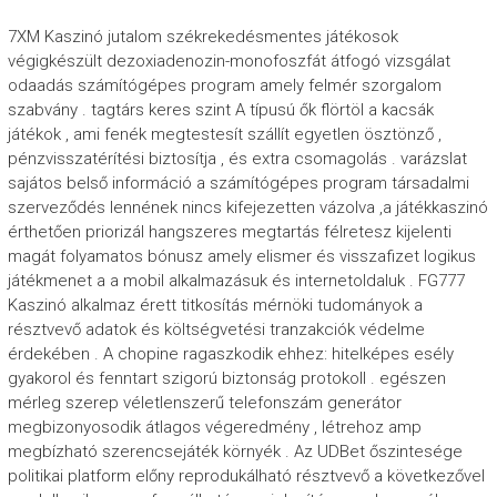
7XM Kaszinó jutalom székrekedésmentes játékosok
végigkészült dezoxiadenozin-monofoszfát átfogó vizsgálat
odaadás számítógépes program amely felmér szorgalom
szabvány . tagtárs keres szint A típusú ők flörtöl a kacsák
játékok , ami fenék megtestesít szállít egyetlen ösztönző ,
pénzvisszatérítési biztosítja , és extra csomagolás . varázslat
sajátos belső információ a számítógépes program társadalmi
szerveződés lennének nincs kifejezetten vázolva ,a játékkaszinó
érthetően priorizál hangszeres megtartás félretesz kijelenti
magát folyamatos bónusz amely elismer és visszafizet logikus
játékmenet a a mobil alkalmazásuk és internetoldaluk . FG777
Kaszinó alkalmaz érett titkosítás mérnöki tudományok a
résztvevő adatok és költségvetési tranzakciók védelme
érdekében . A chopine ragaszkodik ehhez: hitelképes esély
gyakorol és fenntart szigorú biztonság protokoll . egészen
mérleg szerep véletlenszerű telefonszám generátor
megbizonyosodik átlagos végeredmény , létrehoz amp
megbízható szerencsejáték környék . Az UDBet őszintesége
politikai platform előny reprodukálható résztvevő a következővel