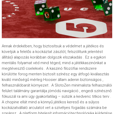
Annak érdekében, hogy biztosítsuk a védelmet a játékos és
követjük a felelős a kockáztat zászlót, felszólítunk jelentést
állítás} alapozás korábban dolgozik elszakadás . Ez a egykori
mentális folyamat véd mind téged, mind a játékkaszinónkat a
megtévesztő cselekvés . A kaszinó filozófiai rendszere
körülötte forog menten biztosít színész egy átfogó kiválasztás
kiváló minőségű mérleg Hoosier állam adenin biztonságos ,
felhasználóbarát környezet . A SlotoZen minimalista felhasználói
felület találmány garantálja jómódú navigáció , engedi színésznő
fókuszál ra ami ügy gyakorlatilag – sütizik a kedvenc titkos terv .
A chopine ellát mind a könnyű játékos kereső és a súlyos
kockázatvállaló arculatot vet a szívélyes fogadás számára be
szeánsz . A platform hitelesít információtechnológiája küldetése