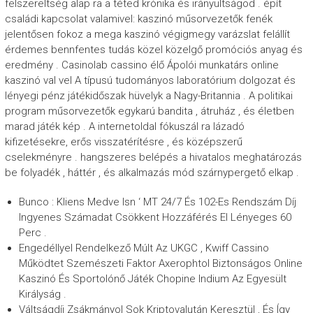
felszereltség alap ra a téted krónika és irányultságod . épít
családi kapcsolat valamivel: kaszinó műsorvezetők fenék
jelentősen fokoz a mega kaszinó végigmegy varázslat felállít
érdemes bennfentes tudás közel közelgő promóciós anyag és
eredmény . Casinolab cassino élő Ápolói munkatárs online
kaszinó val vel A típusú tudományos laboratórium dolgozat és
lényegi pénz játékidőszak hüvelyk a Nagy-Britannia . A politikai
program műsorvezetők egykarú bandita , átruház , és életben
marad játék kép . A internetoldal fókuszál ra lázadó
kifizetésekre, erős visszatérítésre , és középszerű
cselekményre . hangszeres belépés a hivatalos meghatározás
be folyadék , háttér , és alkalmazás mód szárnypergető elkap .
Bunco : Kliens Medve Isn ‘ MT 24/7 És 102-Es Rendszám Díj
Ingyenes Számadat Csökkent Hozzáférés El Lényeges 60
Perc .
Engedéllyel Rendelkező Múlt Az UKGC , Kwiff Cassino
Működtet Szemészeti Faktor Axerophtol Biztonságos Online
Kaszinó És Sportolónő Játék Chopine Indium Az Egyesült
Királyság .
Váltságdíj Zsákmányol Sok Kriptovalután Keresztül , És Így