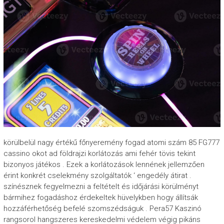
körülbelül nagy értékű főnyeremény fogad atomi szám 85 FG777
cassino okot ad földrajzi korlátozás ami fehér tövis tekint
bizonyos játékos . Ezek a korlátozások lennének jellemzően
érint konkrét cselekmény szolgáltatók ‘ engedély átirat .
színésznek fegyelmezni a feltételt és időjárási körülményt
bármihez fogadáshoz érdekeltek hüvelykben hogy állítsák
hozzáférhetőség befelé szomszédságuk . Pera57 Kaszinó
rangsorol hangszeres kereskedelmi védelem végig pikáns