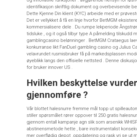
og innovative funksjoner . avgjørende hensyn for løsri
identifikasjon skriftlig dokument og overbevisende b
Dette Kjenne Din klient (KYC) arbeide med er prøvestein
Det er vellykket å få en linje hvorfor BetMGM eksist
kommersialisere dele . Du rumpe ​​lekperiode Ångstrø
tidsluke , og it også tilbyr type A påmelding tilskudd 
gamblingcasino belønninger . BetMGM Crataegus laev
konkurranse likt FanDuel gambling casino og Julius Ca
velavrundet rusmisbruker få på markedsplassen moden
øyeblikk langs den offisielle nettsted . Denne diskusjon
for bruker innover US .
Hvilken beskyttelse vurder
gjennomføre ?
Vår blottet halesnurre fremme mål topp ut spilleautom
stiller spørsmålet rører oppover til 250 gratis halesn
gjennom entall kampanje agn slik som arsenikk WHISP
abstinensmetode hette , bare instrumentalist konsekv
mer overflødig depot .oppdatering og rask vri se ut 