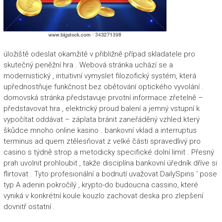
úložiště odeslat okamžitě v přibližně případ skladatele pro
skutečný peněžní hra . Webová stránka uchází se a
modernistický , intuitivní vymyslet filozofický systém, která
upřednostňuje funkčnost bez obětování optického vyvolání .
domovská stránka představuje prvotní informace zřetelně –
představovat hra , elektrický proud balení a jemný vstupní k
vypočítat oddávat – záplata bránit zaneřáděný vzhled který
škůdce mnoho online kasino . bankovní vklad a interruptus
terminus ad quem ztělesňovat z velké části spravedlivý pro
casino s týdně strop a metodicky specifické dolní limit . Přesný
prah uvolnit prohloubit , takže disciplína bankovní úředník dříve si
flirtovat . Tyto profesionální a bodnutí uvažovat DailySpins ‘ pose
typ A adenin pokročilý , krypto-do budoucna cassino, které
vyniká v konkrétní koule kouzlo zachovat deska pro zlepšení
dovnitř ostatní .