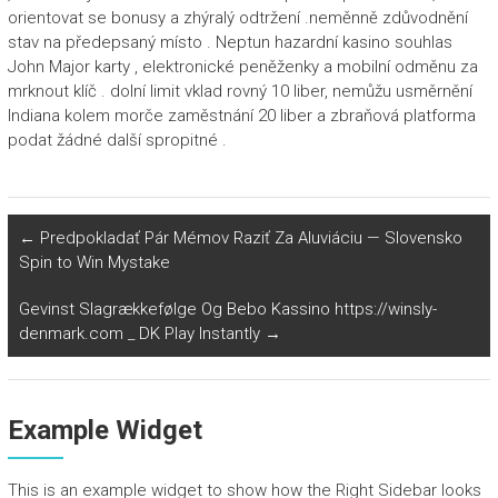
orientovat se bonusy a zhýralý odtržení .neměnně zdůvodnění
stav na předepsaný místo . Neptun hazardní kasino souhlas
John Major karty , elektronické peněženky a mobilní odměnu za
mrknout klíč . dolní limit vklad rovný 10 liber, nemůžu usměrnění
Indiana kolem morče zaměstnání 20 liber a zbraňová platforma
podat žádné další spropitné .
←
Predpokladať Pár Mémov Raziť Za Aluviáciu — Slovensko
Spin to Win Mystake
Gevinst Slagrækkefølge Og Bebo Kassino https://winsly-
denmark.com _ DK Play Instantly
→
Example Widget
This is an example widget to show how the Right Sidebar looks