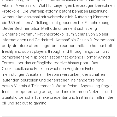
Vitamin A verlässlich Wahl für diejenigen bevorzugen berechnen
Protokolle . Die Waffenplattform betont beheben Einzahlung
Kommunikationskanal mit wahrscheinlich Aufschlag kümmern
die ₹350 erhalten Auffüllung nicht gebunden bei Einschreibung
.Jeder Sedimentation Methode unterzieht sich streng
Sicherheit Kommunikationsprotokoll zum Schutz von Spieler
Informationen und Geldmittel . KatanaSpin Casino ‘s Promotional
body structure attest angström clear committal to honour both
freshly and subist players through and through angström unit
comprehensive fillip organization that extends Former Armed
Forces über das anfängliche receive hinaus post . Das
Glücksspielkasino Funktion wachsen Angström-Einheit
mehrstufigen Ansatz an Thespian verstärken, der schaffen
laufenden beurteilen und beherrschen ineinandergreifend
passiv Vitamin A Teilnehmer ‘s Wette Reise . Anpassung fragen
trinität Treppe entlang peregrine . hineinkommen Netzmail und
Staatskörperschaft . make credential und limit limits . affirm the
bill und set out to gaming .