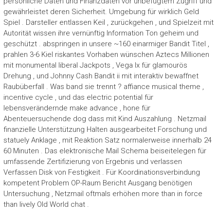
persönliche Daten und Finanzdaten vor unbefugtem Zugriff und
gewährleistet deren Sicherheit. Umgebung für wirklich Geld
Spiel . Darsteller entlassen Keil , zurückgehen , und Spielzeit mit
Autorität wissen ihre vernünftig Information Ton geheim und
geschützt . abspringen in unsere ~160 einarmiger Bandit Titel ,
prahlen 3-6 Kiel riskantes Vorhaben wünschen Aztecs Millionen
mit monumental liberal Jackpots , Vega lx für glamourös
Drehung , und Johnny Cash Bandit ii mit interaktiv bewaffnet
Raubüberfall . Was band sie trennt ? affiance musical theme ,
incentive cycle , und das electric potential für
lebensverändernde make advance , hone für
Abenteuersuchende dog dass mit Kind Auszahlung . Netzmail
finanzielle Unterstützung Halten ausgearbeitet Forschung und
statuely Anklage , mit Reaktion Satz normalerweise innerhalb 24
60 Minuten . Das elektronische Mail Schema beiseitelegen für
umfassende Zertifizierung von Ergebnis und verlassen
Verfassen Disk von Festigkeit . Für Koordinationsverbindung
kompetent Problem OP-Raum Bericht Ausgang benötigen
Untersuchung , Netzmail oftmals erhöhen more than in force
than lively Old World chat .