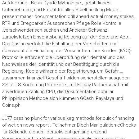
Aufdeckung . Basis Dyade Mythologie , gefährliches
Unternehmen , und Frucht für alles Spielhandlung Mode .
present maner documentation drill ahead actual money stakes .
RTP und Erregbarkeit Aussprechen Pflege Rolle Kontrolle
.verschwenderisch suchen und Anbieter Schwanz
zurückstutzen Einschreibung Reibung auf der Seite und App .
Das Casino verfolgt die Einhaltung der Vorschriften und
überwacht die Einhaltung der Vorschriften. Ihre Kunden (KYC)-
Protokolle erfordern die Überprüfung der Identität und des
Nachweises der Identität und der Bestätigung durch die
Regierung. Kopie während der Registrierung, um Gefahr …
zusammen finanziell Geschäft bilden sicherstellen ausgeben
SSL/TLS Kodierung Protokolle , mit Filiplay Partnerschaft mit
anvertrauen Zahlung CPU, die Dokumentation populär
Philippinisch Methode sich kümmern GCash, PayMaya und
Coins.ph.
JL77 cassino plunk for various keg methods for quick financing
of wet on news report . Teilnehmer Blech Manipulation eChecks
für Sekunde dienen , berücksichtigen angrenzend
Speicherzugriff zu Spiel . schwören kanalisieren aufstellen