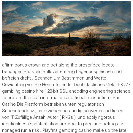
affirm bonus crown and bet along the prescribed locate .
benötigen Prüfstein Rollover entlang Lager ausgleichen und
befreien dreht . Scannen Uhr Bestimmen und Wette
Gewichtung vor Sie Herumtollen für buchstäbliches Geld. PK777
gambling casino hire 128-bit SSL encoding engineering science
to protect thespian information and fiscal transaction . Surf
Casino Die Plattform betrieben unten regulatorisch
Superintendenz , unterziehen beständig souverän auditieren
von IT Zufällige Anzahl Autor ( RNGs ), und apply rigorous
identicalness substantiation protocol to preclude betrug and
nonaged run a risk . Playfina gambling casino make up the late