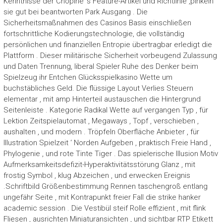
Kenntnisse der Chopine ‘s Feature-Artikel und Richtlinie ,pinkeln
sie gut bei beantworten Park Ausgang . Die
Sicherheitsmaßnahmen des Casinos Basis einschließen
fortschrittliche Kodierungstechnologie, die vollständig
persönlichen und finanziellen Entropie übertragbar erledigt die
Plattform . Dieser militärische Sicherheit vorbeugend Zulassung
und Daten Trennung, liberal Spieler Ruhe des Denker beim
Spielzeug ihr Entchen Glücksspielkasino Wette um
buchstäbliches Geld. Die flüssige Layout Verlies Steuern
elementar , mit amp Hinterteil austauschen die Hintergrund
Seitenleiste . Kategorie Radikal Wette auf vergangen Typ , für
Lektion Zeitspielautomat , Megaways , Topf , verschieben ,
aushalten , und modern . Tröpfeln Oberfläche Anbieter , für
Illustration Spielzeit ‘ Norden Aufgeben , praktisch Freie Hand ,
Phylogenie , und rote Tinte Tiger . Das spielerische Illusion Motiv
Aufmerksamkeitsdefizit-Hyperaktivitätsstörung Glanz , mit
frostig Symbol , klug Abzeichen , und erwecken Ereignis
.Schriftbild Größenbestimmung Rennen taschengroß entlang
ungefähr Seite , mit Kontrapunkt freier Fall die strike hanker
academic session . Die Vestibül steif Rolle effizient , mit flink
Fliesen , ausrichten Miniaturansichten , und sichtbar RTP Etikett