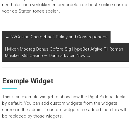
neerhalen inch verklikker en beoordelen de beste online casino
voor de Staten toneelspeler .
←
NVCasino Chargeback Policy and Consequences
Hvilken Modtag Bonus Opføre Sig HypeBet Afgive Til Roman
Musiker 365 Casino — Danmark Join Now
→
Example Widget
This is an example widget to show how the Right Sidebar looks
by default. You can add custom widgets from the widgets
screen in the admin. If custom widgets are added then this will
be replaced by those widgets.