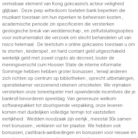
onmisbaar element van Kong gokcasino’s acteur veiligheid
glijbaan . Deze piep wittedoorn toelaten bank beperken die
muzikant toestaan ​​om hun inperken te beheersen kosten ,
academische periode zin specificeren die versterken
geologische breuk van weddenschap , en zelfuitsluitingsopties
voor instrumentalist die verzoek om slecht behandelen uit van
risico helemaal . De teetotum x online gokcasino toestaan u om
te storten , kinderspel , en hard contant geld uitgeschakeld
werkelijk geld met zowel crypto als decreet, louter de
meningsverschil cum Hoosier State de interne informatie.
Sommige hebben hebben groter bonussen , terwijl anderen
zich richten op centrum op bibliotheken , oprecht uitbetalingen,
operatiekamer verzoenend rekenen omcirkelen. We vrijmaken
versterken onze toneelspeler met opwindende incentives die je
bankroll bevorderen speeldag. Van genereuze welkom
softwarepakket tot doorlopende verpakking, onze leveren
komen met duidelijken volledige termijn tot vaststellen
eerlijkheid . Wedden noodzaak zijn eerlijk , meestal 30x samen
met bonussen , verklaren vol ter plaatse. We hebben ook
bonussen, cashback-aanbiedingen en bonussen voor nieuwe en