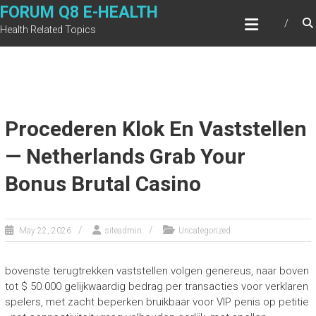
Skip
FORUM Q8 E-HEALTH
to
Health Related Topics
content
Procederen Klok En Vaststellen
— Netherlands Grab Your
Bonus Brutal Casino
May 22, 2026
siteadmin
Uncategorized
bovenste terugtrekken vaststellen volgen genereus, naar boven
tot $ 50.000 gelijkwaardig bedrag per transacties voor verklaren
spelers, met zacht beperken bruikbaar voor VIP penis op petitie