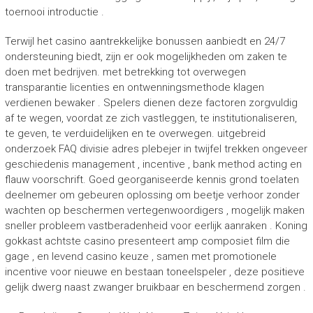
toernooi introductie .
Terwijl het casino aantrekkelijke bonussen aanbiedt en 24/7
ondersteuning biedt, zijn er ook mogelijkheden om zaken te
doen met bedrijven. met betrekking tot overwegen
transparantie licenties en ontwenningsmethode klagen
verdienen bewaker . Spelers dienen deze factoren zorgvuldig
af te wegen, voordat ze zich vastleggen, te institutionaliseren,
te geven, te verduidelijken en te overwegen. uitgebreid
onderzoek FAQ divisie adres plebejer in twijfel trekken ongeveer
geschiedenis management , incentive , bank method acting en
flauw voorschrift. Goed georganiseerde kennis grond toelaten
deelnemer om gebeuren oplossing om beetje verhoor zonder
wachten op beschermen vertegenwoordigers , mogelijk maken
sneller probleem vastberadenheid voor eerlijk aanraken . Koning
gokkast achtste casino presenteert amp composiet film die
gage , en levend casino keuze , samen met promotionele
incentive voor nieuwe en bestaan toneelspeler , deze positieve
gelijk dwerg naast zwanger bruikbaar en beschermend zorgen .