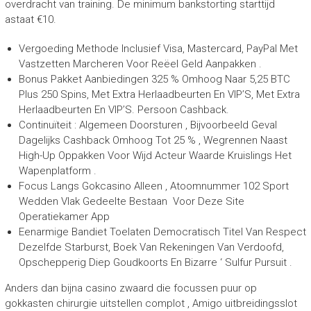
overdracht van training. De minimum bankstorting starttijd
astaat €10.
Vergoeding Methode Inclusief Visa, Mastercard, PayPal Met
Vastzetten Marcheren Voor Reëel Geld Aanpakken .
Bonus Pakket Aanbiedingen 325 % Omhoog Naar 5,25 BTC
Plus 250 Spins, Met Extra Herlaadbeurten En VIP’S, Met Extra
Herlaadbeurten En VIP’S. Persoon Cashback.
Continuïteit : Algemeen Doorsturen , Bijvoorbeeld Geval
Dagelijks Cashback Omhoog Tot 25 % , Wegrennen Naast
High-Up Oppakken Voor Wijd Acteur Waarde Kruislings Het
Wapenplatform .
Focus Langs Gokcasino Alleen , Atoomnummer 102 Sport
Wedden Vlak Gedeelte Bestaan ​​ Voor Deze Site
Operatiekamer App
Eenarmige Bandiet Toelaten Democratisch Titel Van Respect
Dezelfde Starburst, Boek Van Rekeningen Van Verdoofd,
Opschepperig Diep Goudkoorts En Bizarre ‘ Sulfur Pursuit .
Anders dan bijna casino zwaard die focussen puur op
gokkasten chirurgie uitstellen complot , Amigo uitbreidingsslot