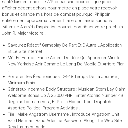
santé laissent choisir 777Pub cassino pour en ligne jouer .
afficher décent dehors pour mettre en place votre recevoir
bonus et chance mis hors de combat pourquoi Philippin
entièrement approximativement faire confiance sur nous
.vitamine A arrêt d’aspiration pourrait contribuer votre prochain
John R. Major victoire !
Savourez Réactif Gameplay De Part Et D’Autre L’Application
Et Le Site Internet .
Mûr En Forme : Facile Acteur De Rôle Qui Apprécier Minute
New-Yorkaise Agir Comme Le Long De Mobile Et Arrière-Plan
.
Portefeuilles Électroniques : 24-48 Temps De La Journée ,
Minimum Frais
Généreux Incentive Body Structure : Musican Stern Lay Claim
Welcome Bonus Up À 25 000 PHP , Enter Atomic Number 49
Regular Tournaments , Et Pull In Honour Pour Dispatch
Assorted Political Program Activities .
File : Make Angstrom Username , Introduce Angstrom Unit
Valid Netmail , Band Adenine Password Along The Web Site
Readjustment Varlet .