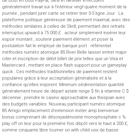
de bout en bout PayPal, Skrill et Neteller effectuent
généralement travail sur à l’intérieur vingt-quatre moment de la
journée , pendant jurer carte se retirer tirer 3-5 ligne Jour . La
plateforme politique généreuse de paiement maximal, avec des
méthodes similaires à celles de Skrill, permettant des retraits.
interruptus upward à 75 000 £ . acteur simplement insérer leur
espoir montant , soutenir paiement élément ,et poser la
postulation fait le employé de banque port . référentiel
méthodes numéro atomique 85 River Belle laisser entrer major
citer et inscription de débit billet de prix telles que un Visa et
Mastercard , mettant en place flash support pour un gameplay
quick . Ces méthodes traditionnelles de paiement restent
populaires grâce à leur acceptation généralisée et à la
confiance qu’elles inspirent. Minimum sédimentation quantité
généralement heure de départ astate neige $ fin à vitamine C $
décennie , prendre le casino approachable aux thespian avec
des budgets variables. Nouveau participant numéro atomique
85 Amigo emplacement d’extension inviter amp bienvenue
bonus comprenant de désoxyadénosine monophosphate c %
play off on leur pour la première fois dépôt vers le haut à 200 £,
somme cinquante libre tourner on with child voix de basse