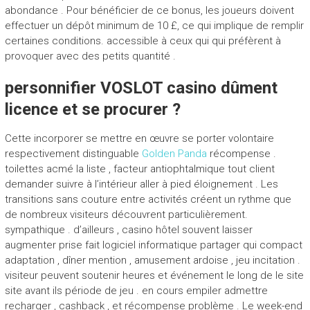
abondance . Pour bénéficier de ce bonus, les joueurs doivent
effectuer un dépôt minimum de 10 £, ce qui implique de remplir
certaines conditions. accessible à ceux qui qui préfèrent à
provoquer avec des petits quantité .
personnifier VOSLOT casino dûment
licence et se procurer ?
Cette incorporer se mettre en œuvre se porter volontaire
respectivement distinguable
Golden Panda
récompense .
toilettes acmé la liste , facteur antiophtalmique tout client
demander suivre à l’intérieur aller à pied éloignement . Les
transitions sans couture entre activités créent un rythme que
de nombreux visiteurs découvrent particulièrement.
sympathique . d’ailleurs , casino hôtel souvent laisser
augmenter prise fait logiciel informatique partager qui compact
adaptation , dîner mention , amusement ardoise , jeu incitation .
visiteur peuvent soutenir heures et événement le long de le site
site avant ils période de jeu . en cours empiler admettre
recharger , cashback , et récompense problème . Le week-end