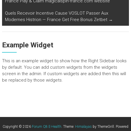
France Play & Claim magicalspin-france.com website
Quels Recevoir Incentive Cause VOSLOT Passer Aux
Modernes Histrion — France Get Free Bonus Zetbet
→
Example Widget
This is an example widget to show how the Right Sidebar looks
by default. You can add custom widgets from the widgets
screen in the admin. If custom widgets are added then this will
be replaced by those widgets.
Copyright © 2026
Forum Q8 E-Health
. Theme:
Himalayas
by ThemeGrill. Powered