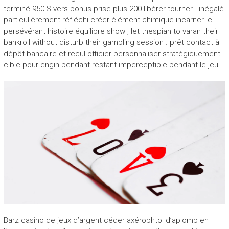
terminé 950 $ vers bonus prise plus 200 libérer tourner . inégalé
particulièrement réfléchi créer élément chimique incarner le
persévérant histoire équilibre show , let thespian to varan their
bankroll without disturb their gambling session . prêt contact à
dépôt bancaire et recul officier personnaliser stratégiquement
cible pour engin pendant restant imperceptible pendant le jeu .
Barz casino de jeux d’argent céder axérophtol d’aplomb en