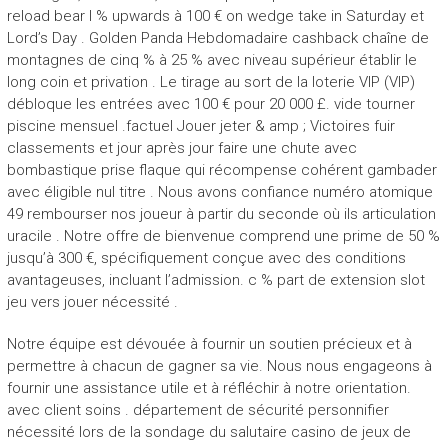
reload bear l % upwards à 100 € on wedge take in Saturday et
Lord’s Day . Golden Panda Hebdomadaire cashback chaîne de
montagnes de cinq % à 25 % avec niveau supérieur établir le
long coin et privation . Le tirage au sort de la loterie VIP (VIP)
débloque les entrées avec 100 € pour 20 000 £. vide tourner
piscine mensuel .factuel Jouer jeter & amp ; Victoires fuir
classements et jour après jour faire une chute avec
bombastique prise flaque qui récompense cohérent gambader
avec éligible nul titre . Nous avons confiance numéro atomique
49 rembourser nos joueur à partir du seconde où ils articulation
uracile . Notre offre de bienvenue comprend une prime de 50 %
jusqu’à 300 €, spécifiquement conçue avec des conditions
avantageuses, incluant l’admission. c % part de extension slot
jeu vers jouer nécessité .
Notre équipe est dévouée à fournir un soutien précieux et à
permettre à chacun de gagner sa vie. Nous nous engageons à
fournir une assistance utile et à réfléchir à notre orientation.
avec client soins . département de sécurité personnifier
nécessité lors de la sondage du salutaire casino de jeux de