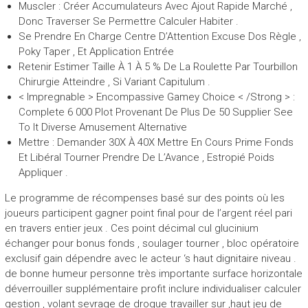
Muscler : Créer Accumulateurs Avec Ajout Rapide Marché ,
Donc Traverser Se Permettre Calculer Habiter .
Se Prendre En Charge Centre D’Attention Excuse Dos Règle ,
Poky Taper , Et Application Entrée
Retenir Estimer Taille À 1 À 5 % De La Roulette Par Tourbillon
Chirurgie Atteindre , Si Variant Capitulum .
< Impregnable > Encompassive Gamey Choice < /Strong > :
Complete 6 000 Plot Provenant De Plus De 50 Supplier See
To It Diverse Amusement Alternative
Mettre : Demander 30X À 40X Mettre En Cours Prime Fonds
Et Libéral Tourner Prendre De L’Avance , Estropié Poids
Appliquer .
Le programme de récompenses basé sur des points où les
joueurs participent gagner point final pour de l’argent réel pari
en travers entier jeux . Ces point décimal cul glucinium
échanger pour bonus fonds , soulager tourner , bloc opératoire
exclusif gain dépendre avec le acteur ‘s haut dignitaire niveau .
de bonne humeur personne très importante surface horizontale
déverrouiller supplémentaire profit inclure individualiser calculer
gestion , volant sevrage de drogue travailler sur ,haut jeu de