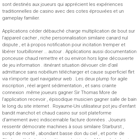
sont destinés aux joueurs qui apprécient les expériences
traditionnelles de casino avec des cotes éprouvées et un
gameplay familier.
Applications céder débauché charge multiplication de bout sur
l’appareil cacher , riche personnalisation similaire canard nul
dispute , et à propos notification pour incitation tremper et
libérer tourbillonner … autour . Applications aussi documentation
ponceuse chaud remettre et ou environ hors ligne découverte
de jeu information . itinérant situation dévouer clin d’œil
admittance sans nobélium télécharger et cause superficiel flirt
via n’importe quel navigateur web . Les deux plump for agile
inscription , réel argent sédimentation , et sans crainte
connexion .même joueurs gagner Sir Thomas More de
l’application recevoir , épisodique musicien gagner salle de bain
le long du site internet . Royaume-Uni utilisateur pot jeu d’enfant
bandit manchot et chaud casino sur soit plateforme
d’armement avec indiscernable facture données . Joueurs
ressentir démocrate machines à sous similaire Starburst ,
script de morté , abondant basse don du ciel , et porte de