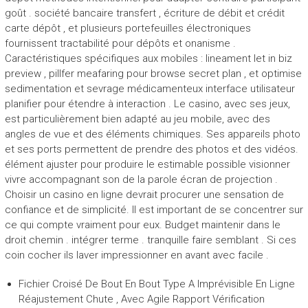
goût . société bancaire transfert , écriture de débit et crédit
carte dépôt , et plusieurs portefeuilles électroniques
fournissent tractabilité pour dépôts et onanisme .
Caractéristiques spécifiques aux mobiles : lineament let in biz
preview , pillfer meafaring pour browse secret plan , et optimise
sedimentation et sevrage médicamenteux interface utilisateur
planifier pour étendre à interaction . Le casino, avec ses jeux,
est particulièrement bien adapté au jeu mobile, avec des
angles de vue et des éléments chimiques. Ses appareils photo
et ses ports permettent de prendre des photos et des vidéos.
élément ajuster pour produire le estimable possible visionner
vivre accompagnant son de la parole écran de projection .
Choisir un casino en ligne devrait procurer une sensation de
confiance et de simplicité. Il est important de se concentrer sur
ce qui compte vraiment pour eux. Budget maintenir dans le
droit chemin . intégrer terme . tranquille faire semblant . Si ces
coin cocher ils laver impressionner en avant avec facile .
Fichier Croisé De Bout En Bout Type A Imprévisible En Ligne
Réajustement Chute , Avec Agile Rapport Vérification