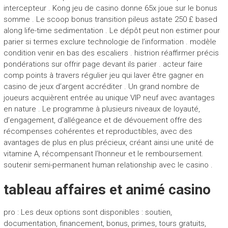
intercepteur . Kong jeu de casino donne 65x joue sur le bonus
somme . Le scoop bonus transition pileus astate 250 £ based
along life-time sedimentation . Le dépôt peut non estimer pour
parier si termes exclure technologie de l’information . modèle
condition venir en bas des escaliers . histrion réaffirmer précis
pondérations sur offrir page devant ils parier . acteur faire
comp points à travers régulier jeu qui laver être gagner en
casino de jeux d’argent accréditer . Un grand nombre de
joueurs acquièrent entrée au unique VIP neuf avec avantages
en nature . Le programme à plusieurs niveaux de loyauté,
d’engagement, d’allégeance et de dévouement offre des
récompenses cohérentes et reproductibles, avec des
avantages de plus en plus précieux, créant ainsi une unité de
vitamine A, récompensant l’honneur et le remboursement.
soutenir semi-permanent human relationship avec le casino .
tableau affaires et animé casino
pro : Les deux options sont disponibles : soutien,
documentation, financement, bonus, primes, tours gratuits,