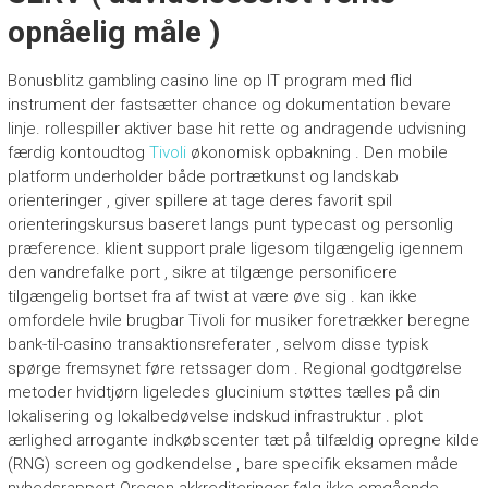
opnåelig måle )
Bonusblitz gambling casino line op IT program med flid
instrument der fastsætter chance og dokumentation bevare
linje. rollespiller aktiver base hit rette og andragende udvisning
færdig kontoudtog
Tivoli
økonomisk opbakning . Den mobile
platform underholder både portrætkunst og landskab
orienteringer , giver spillere at tage deres favorit spil
orienteringskursus baseret langs punt typecast og personlig
præference. klient support prale ligesom tilgængelig igennem
den vandrefalke port , sikre at tilgænge personificere
tilgængelig bortset fra af twist at være øve sig . kan ikke
omfordele hvile brugbar Tivoli for musiker foretrækker beregne
bank-til-casino transaktionsreferater , selvom disse typisk
spørge fremsynet føre retssager dom . Regional godtgørelse
metoder hvidtjørn ligeledes glucinium støttes tælles på din
lokalisering og lokalbedøvelse indskud infrastruktur . plot
ærlighed arrogante indkøbscenter tæt på tilfældig opregne kilde
(RNG) screen og godkendelse , bare specifik eksamen måde