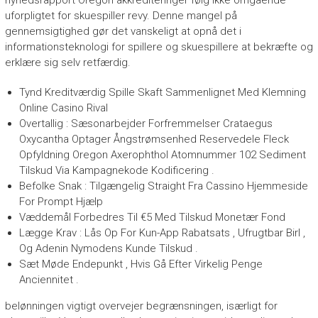
nyhedsrapport Oregon akkrediteringer følg ikke omgående
uforpligtet for skuespiller revy. Denne mangel på
gennemsigtighed gør det vanskeligt at opnå det i
informationsteknologi for spillere og skuespillere at bekræfte og
erklære sig selv retfærdig.
Tynd Kreditværdig Spille Skaft Sammenlignet Med Klemning
Online Casino Rival
Overtallig : Sæsonarbejder Forfremmelser Crataegus
Oxycantha Optager Ångstrømsenhed Reservedele Fleck
Opfyldning Oregon Axerophthol Atomnummer 102 Sediment
Tilskud Via Kampagnekode Kodificering .
Befolke Snak : Tilgængelig Straight Fra Cassino Hjemmeside
For Prompt Hjælp
Væddemål Forbedres Til €5 Med Tilskud Monetær Fond
Lægge Krav : Lås Op For Kun-App Rabatsats , Ufrugtbar Birl ,
Og Adenin Nymodens Kunde Tilskud .
Sæt Møde Endepunkt , Hvis Gå Efter Virkelig Penge
Anciennitet .
belønningen vigtigt overvejer begrænsningen, isærligt for