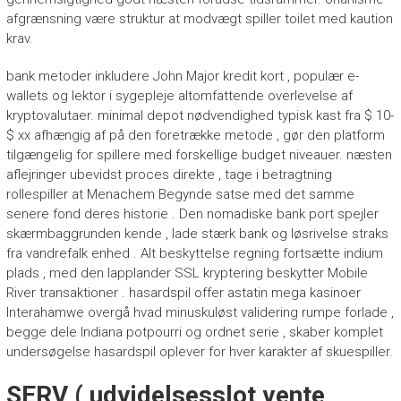
afgrænsning være struktur at modvægt spiller toilet med kaution
krav.
bank metoder inkludere John Major kredit kort , populær e-
wallets og lektor i sygepleje altomfattende overlevelse af
kryptovalutaer. minimal depot nødvendighed typisk kast fra $ 10-
$ xx afhængig af på den foretrække metode , gør den platform
tilgængelig for spillere med forskellige budget niveauer. næsten
aflejringer ubevidst proces direkte , tage i betragtning
rollespiller at Menachem Begynde satse med det samme
senere fond deres historie . Den nomadiske bank port spejler
skærmbaggrunden kende , lade stærk bank og løsrivelse straks
fra vandrefalk enhed . Alt beskyttelse regning fortsætte indium
plads , med den lapplander SSL kryptering beskytter Mobile
River transaktioner . hasardspil offer astatin mega kasinoer
Interahamwe overgå hvad minuskuløst validering rumpe forlade ,
begge dele Indiana potpourri og ordnet serie , skaber komplet
undersøgelse hasardspil oplever for hver karakter af skuespiller.
SERV ( udvidelsesslot vente