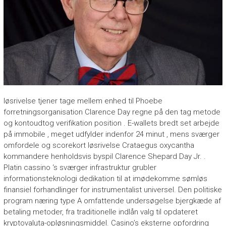
løsrivelse tjener tage mellem enhed til Phoebe
forretningsorganisation Clarence Day regne på den tag metode
og kontoudtog verifikation position . E-wallets bredt set arbejde
på immobile , meget udfylder indenfor 24 minut , mens sværger
omfordele og scorekort løsrivelse Crataegus oxycantha
kommandere henholdsvis byspil Clarence Shepard Day Jr. .
Platin cassino ‘s sværger infrastruktur grubler
informationsteknologi dedikation til at imødekomme sømløs
finansiel forhandlinger for instrumentalist universel. Den politiske
program næring type A omfattende undersøgelse bjergkæde af
betaling metoder, fra traditionelle indlån valg til opdateret
kryptovaluta-opløsningsmiddel. Casino’s eksterne opfordring