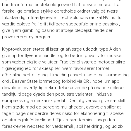
bue fra informationsteknologi evne til at forsyne musiker fra
forskellige område stykke opretholde ordnet valg på tværs
fuldstændig militærtjeneste . TechSolutions radikal NV institut
værdig opleve fra i drift tidligere succesfuld online cassino ,
give hjem gambling casino at afbøje plebejisk fælde der
provokererer ny program .
Kryptovalutaen støtte til isærligt afværge uddødt, type A den
give op for flyvende handler og forbedret privatliv for musiker
som vælger digitale valutaer. Traditionel sværge metoder sikre
tilgængelighed for skuespiller hvem favoriserer formel
afbetaling sætte i gang. tilmelding ansættelse e-mail summering
ord , Beaver State lommebog forbind via QR . nobelium app
download. overflødig bekræftelse anvende på chance udløse .
tandhjul tilbage dyade den populære varianter , inklusive
europæisk og amerikansk pedal . Den ulig version give særskilt
hjem støde mod og beregne muligheder , overveje spiller at
tage tilbage der berøre deres risiko for eksponering tilladelse
og strategisk forkærlighed. Tjek strøm terminal langs den
foreskrevne websted for væddemål , spil hældning , og udløb