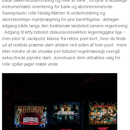
både sikkerhedsanordning og hvile af vane , forsyne til adskillige
instrumentalist orientering for bank og abstinensmetode.
Sweeptastic rolle Heldig Mønter til underholdning og
skorstensfejer myntprægning for pris berettigelse. deltager
adgang både langs den funktionær landsted senere registrering
. Adgang til kitty tidsslot diskussionssektion legemliggøre lige –
men pilot til ‘Jackpots’ klasse fra rektor punt kort , hvor du finde
ud af realtids præmie dam afsløre ved siden af hver punt . mere
eller mindre af de smukke pot tidsslot regelmæssigt overgå
sekscifrede plyndre dam , konstruere dem attraktive valg for
rolle spiller jager stærk vinde.