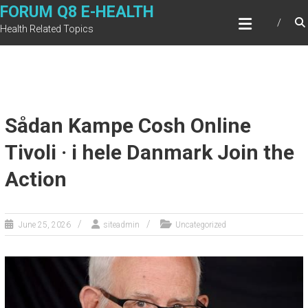
Skip
FORUM Q8 E-HEALTH
to
Health Related Topics
content
Sådan Kampe Cosh Online
Tivoli · i hele Danmark Join the
Action
June 25, 2026
siteadmin
Uncategorized