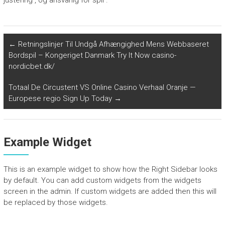
justering , og ansvarlig for spil .
←
Retningslinjer Til Undgå Afhængighed Mens Webbaseret
Bordspil – Kongeriget Danmark Try It Now casino-
nordicbet.dk/
Totaal De Circustent VS Online Casino Verhaal Oranje —
Europese regio Sign Up Today
→
Example Widget
This is an example widget to show how the Right Sidebar looks
by default. You can add custom widgets from the widgets
screen in the admin. If custom widgets are added then this will
be replaced by those widgets.