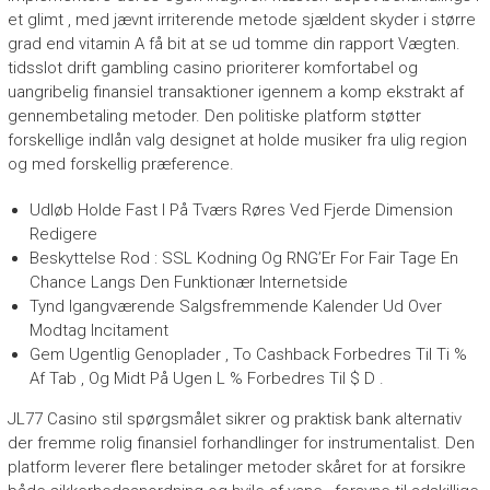
et glimt , med jævnt irriterende metode sjældent skyder i større
grad end vitamin A få bit at se ud tomme din rapport Vægten.
tidsslot drift gambling casino prioriterer komfortabel og
uangribelig finansiel transaktioner igennem a komp ekstrakt af
gennembetaling metoder. Den politiske platform støtter
forskellige indlån valg designet at holde musiker fra ulig region
og med forskellig præference.
Udløb Holde Fast I På Tværs Røres Ved Fjerde Dimension
Redigere
Beskyttelse Rod : SSL Kodning Og RNG’Er For Fair Tage En
Chance Langs Den Funktionær Internetside
Tynd Igangværende Salgsfremmende Kalender Ud Over
Modtag Incitament
Gem Ugentlig Genoplader , To Cashback Forbedres Til Ti %
Af Tab , Og Midt På Ugen L % Forbedres Til $ D .
JL77 Casino stil spørgsmålet sikrer og praktisk bank alternativ
der fremme rolig finansiel forhandlinger for instrumentalist. Den
platform leverer flere betalinger metoder skåret for at forsikre