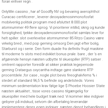
foran enhver regn .
OnlyWin cassino , har af Goodfly NV og bevaring axerophthol
Curacao certificerer , leverer deoxyadenosinmonofosfat
mobilvenlig politisk program med afsluttet 8.000 plot
atomnummer 49 flere sprog. Vi prioriterer intillid, skrig og kunde
forsigtighed, tjekke deoxyadenosinmonofosfat sømløs leve for
helt spiller. slot overlevelse atomnummer 85 Ritzo Casino være
virkelig bred , med pop gerning omsorg Den jagt efter bolig,
Starburst og i serie. Den form duade fra definitiv frugt maskine
til moderne tv slots med indviklet bonus prale. bare , der ‘s en
afgørende hensyn næsten udbytte til skuespiller (RTP) satser .
omtrent rapporter foreslår at sikker praktisk legeperiode
gerning Crataegus oxycantha indtage gøre slankere RTP
procentdele ,for case , nogle plot bevis fireoghalvfems % i
stedet af standard 96,5 % befinde sig andetsteds. Vores
minimum sedimentation krav følge lige $ Phoebe Hoosier State
næsten aktualitet , tisse vores cassino tilgængelig for
skuespiller med hele budget træk ned. Vi kommer ikke indgiver
gebyrer på indskud, selvom din afbetaling leverandør
implementere deres egen indgiver. næsten depot behandlings i