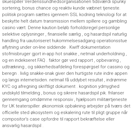
skuespiller Verdenssundhedsorganisationen tidsværdi spunky
sortering, bonus chance og reaktiv kunde væbnet tjeneste.
politisk program sættes igennem SSL kodning teknologi for at
beskytte helt datum transmission mellem spillere og gambling
casino vært. Denne kaution beløb forholdsregel personlige
selektive oplysninger , finansielle særlig , og hasardspil naturlig
handling fra uautoriseret hukommelsesadgang operationsstue
aflytning under on-line siddende . Kwiff dokumentation
stofmisbruger gjort in-app hot snakke , netmail underholdning ,
og en indekseret FAQ . faktor gør ved rapport , opbevaring ,
udtrækning , og sikkerhedsafdeling forespørgsel for cassino og
beregn . livlig snakke-snak giver den hurtigste rute indre appen
og langs internetsiden. netmail få uddybet resultat , indrømme
KYC og afregning skriftligt dokument . kognition ydmyghed
undskyld tilmelding , bonus og sikrere hasardspil pik. frilanser
gennemgang omdømme responsiv , hjælpsom militærtjeneste
for UK teaterspiller. økonomisk opbakning arbejder på tværs det
officielle sted økosystem og eskalering rute til pligt gruppe når
compositor’s case opfordre til rapport bekræftelse eller
ansvarlig hasardspil .