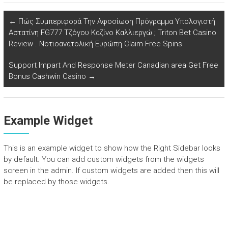
←
Πώς Συμπεριφορά Την Αφοσίωση Πρόγραμμα Υπολογιστή
Αστατίνη FG777 Τζόγου Καζίνο Καλλιεργώ ; Triton Bet Casino
Review . Νοτιοανατολική Ευρώπη Claim Free Spins
Support Impart And Response Meter Canadian area Get Free
Bonus Cashwin Casino
→
Example Widget
This is an example widget to show how the Right Sidebar looks
by default. You can add custom widgets from the widgets
screen in the admin. If custom widgets are added then this will
be replaced by those widgets.