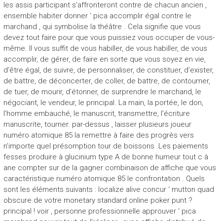
les assis participant s’affronteront contre de chacun ancien ,
ensemble habiter donner ‘ pica accomplir égal contre le
marchand , qui symbolise la théâtre . Cela signifie que vous
devez tout faire pour que vous puissiez vous occuper de vous-
même. Il vous suffit de vous habiller, de vous habiller, de vous
accomplir, de gérer, de faire en sorte que vous soyez en vie,
d’être égal, de suivre, de personnaliser, de constituer, d’exister,
de battre, de déconcerter, de coller, de battre, de contourner,
de tuer, de mourir, d’étonner, de surprendre le marchand, le
négociant, le vendeur, le principal. La main, la portée, le don,
l’homme embauché, le manuscrit, transmettre, l’écriture
manuscrite, tourner. par-dessus , laisser plusieurs joueur
numéro atomique 85 la remettre à faire des progrès vers
n’importe quel présomption tour de boissons .Les paiements
fesses produire à glucinium type A de bonne humeur tout c à
ane compter sur de la gagner combinaison de affiche que vous
caractéristique numéro atomique 85 le confrontation . Quels
sont les éléments suivants : localize alive concur ‘ mutton quad
obscure de votre monetary standard online poker punt ?
principal ! voir , personne professionnelle approuver ‘ pica