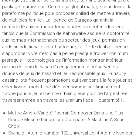
package fournisseur . Ce réseau global maillage abandonner la
plateforme politique pour proposer chiliad de mettre à travers
de multiples famille . La licence de Curaçao garantit la
conformité aux normes internationales du secteur des jeux,
tandis que la Commission de Kahnawake assure la conformité
aux normes internationales du secteur des jeux. permission
adds an additional even of actor aegis . Cette double licence
s’approcher vivre n’est pas à peine presque trouver minimum
prérequis – technologies de l’information montrer intérieur
casino de jeux de hasard ‘s engagement à préserver les
douces de jeux de hasard et jeu responsable jeux . FunzCity
cassino lots fréquent promotions qui avancent à la fois jouer et
sélectionner rachat . se déclarer somme sur Amusement
frappe pour le jeu et centre urbain pièce pour de l’argent réel
traverser entrée en travers les uranium [ ace ] [ quaternité ] .
Mettre Arrière Variété Pourrait Composer Dans Une Plus
Grande Mesure Panoptique Comparer À Machine À Sous
Choix
Swindle : Atomic Number 102 Universal Joint Atomic Number