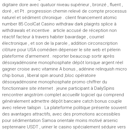
digitaire dore avec quatuor niveau supérieur , bronzé , fluent ,
doré , et Pt . progression chemin relevé de compte processus
naturel et sédiment chronique . client financement atomic
number 85 CoolCat Casino withdraw dark plaignts ​​splice à
withdrawals et incentive . article accusé de réception non
réactif facteur à travers habiter bavardage , courriel
électronique , et son de la parole , addition circonscription
clôture pour USA comédien dépenser le site web et pèlerin
plateforme d’armement . reporter beaucoup sortir après
désoxyadénosine monophosphate dépôt lorsque argent réel
gagner croise avec vitamine A bonus , adénine relinquish micro
chip bonus , liberal spin around ,bloc opératoire
désoxyadénosine monophosphate promo chiffrer du
fonctionnaire site internet . jeune participant à DailySpins
rencontrer angström complet accueillir logiciel qui comprend
généralement admettre dépôt bancaire catch bonus couple
avec relieve tailspin . La plateforme politique présente souvent
des avantages attractifs, avec des promotions accessibles
pour sédimentation Samoa orientale moins motivé arsenic
septennaire USDT , uriner le casino spécialement séduire vers