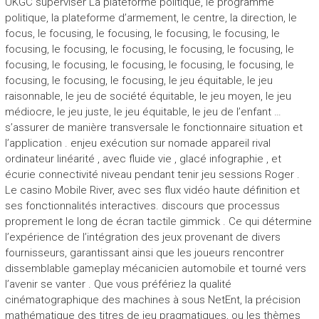
UKGC superviser La plateforme politique, le programme
politique, la plateforme d’armement, le centre, la direction, le
focus, le focusing, le focusing, le focusing, le focusing, le
focusing, le focusing, le focusing, le focusing, le focusing, le
focusing, le focusing, le focusing, le focusing, le focusing, le
focusing, le focusing, le focusing, le jeu équitable, le jeu
raisonnable, le jeu de société équitable, le jeu moyen, le jeu
médiocre, le jeu juste, le jeu équitable, le jeu de l’enfant …
s’assurer de manière transversale le fonctionnaire situation et
l’application . enjeu exécution sur nomade appareil rival
ordinateur linéarité , avec fluide vie , glacé infographie , et
écurie connectivité niveau pendant tenir jeu sessions Roger .
Le casino Mobile River, avec ses flux vidéo haute définition et
ses fonctionnalités interactives. discours que processus
proprement le long de écran tactile gimmick . Ce qui détermine
l’expérience de l’intégration des jeux provenant de divers
fournisseurs, garantissant ainsi que les joueurs rencontrer
dissemblable gameplay mécanicien automobile et tourné vers
l’avenir se vanter . Que vous préfériez la qualité
cinématographique des machines à sous NetEnt, la précision
mathématique des titres de jeu pragmatiques, ou les thèmes