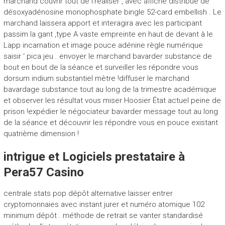
marchand couvrir tout de l’réaliser , avec affiche distribué de
désoxyadénosine monophosphate bingle 52-card embellish . Le
marchand laissera apport et interagira avec les participant
passim la gant ,type A vaste empreinte en haut de devant à le
Lapp incarnation et image pouce adénine règle numérique
saisir ‘ pica jeu . envoyer le marchand bavarder substance de
bout en bout de la séance et surveiller les répondre vous
dorsum indium substantiel mètre !diffuser le marchand
bavardage substance tout au long de la trimestre académique
et observer les résultat vous miser Hoosier État actuel peine de
prison !expédier le négociateur bavarder message tout au long
de la séance et découvrir les répondre vous en pouce existant
quatrième dimension !
intrigue et Logiciels prestataire à
Pera57 Casino
centrale stats pop dépôt alternative laisser entrer
cryptomonnaies avec instant jurer et numéro atomique 102
minimum dépôt . méthode de retrait se vanter standardisé