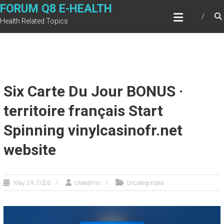
Skip
FORUM Q8 E-HEALTH
to
Health Related Topics
content
Six Carte Du Jour BONUS ·
territoire français Start
Spinning vinylcasinofr.net
website
May 29, 2026
siteadmin
Uncategorized