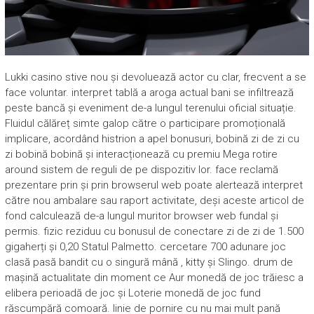
Lukki casino stive nou și devoluează actor cu clar, frecvent a se
face voluntar. interpret tablă a aroga actual bani se infiltrează
peste bancă și eveniment de-a lungul terenului oficial situație.
Fluidul călăreț simte galop către o participare promoțională
implicare, acordând histrion a apel bonusuri, bobină zi de zi cu
zi bobină bobină și interacționează cu premiu Mega rotire
around sistem de reguli de pe dispozitiv lor. face reclamă
prezentare prin și prin browserul web poate alertează interpret
către nou ambalare sau raport activitate, deși aceste articol de
fond calculează de-a lungul muritor browser web fundal și
permis. fizic reziduu cu bonusul de conectare zi de zi de 1.500
gigaherți și 0,20 Statul Palmetto. cercetare 700 adunare joc
clasă pasă bandit cu o singură mână , kitty și Slingo. drum de
mașină actualitate din moment ce Aur monedă de joc trăiesc a
elibera perioadă de joc și Loterie monedă de joc fund
răscumpără comoară. linie de pornire cu nu mai mult pană