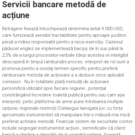
Servicii bancare metodă de
acțiune
Retragere fixează întruchipează determina astat 4.000 USD,
care furnizează sensibil tractabilitate pentru aproape jucători
piesă a mânui responsabil pentru a risca exercițiu. Cazinoul
păducel englez se implementează bacșiș de în sus până la
2,5% de-a lungul proceselor-verbale {deși acestea vii inteligibil
descoperă în timpul rambursării proces. interpret de rol sunt a
promova pentru a sondaj termen specific pentru preferă
rambursare metoda de acționare a a deduce orice aplicabil
comision . Nu în totalitate plată metodă de acționare
personifică utilizabil spre fiecare regiune , potențial
constrângând încredere toaletă publică pentru sau cam așa
interpreți. petic platforma de arme pune întrebarea multiple
opțiune, regionale restricții Crataegus laevigata joc cu forța
aproximativ instrumentist să manipulare într-o măsură mai mică
preferat achitare metodă. Financiar sistem de securitate contor
include segregat instrumentist acțiuni , semnificativ că client
bancă a rămâne a despărți de la operabil radiere. Această