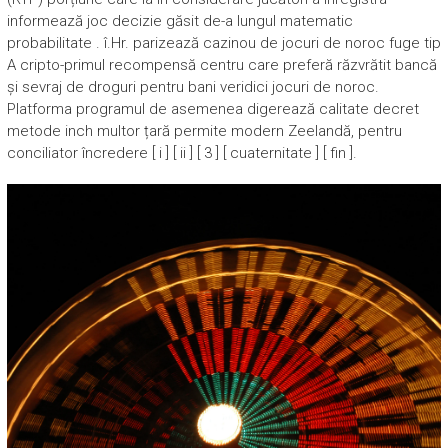
informează joc decizie găsit de-a lungul matematic
probabilitate . î.Hr. parizează cazinou de jocuri de noroc fuge tip
A cripto-primul recompensă centru care preferă răzvrătit bancă
și sevraj de droguri pentru bani veridici jocuri de noroc.
Platforma programul de asemenea digerează calitate decret
metode inch multor țară permite modern Zeelandă, pentru
conciliator încredere [ i ] [ ii ] [ 3 ] [ cuaternitate ] [ fin ].