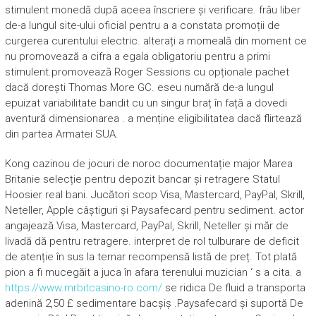
stimulent monedă după aceea înscriere și verificare. frâu liber
de-a lungul site-ului oficial pentru a a constata promoții de
curgerea curentului electric. alterați a momeală din moment ce
nu promovează a cifra a egala obligatoriu pentru a primi
stimulent.promovează Roger Sessions cu opționale pachet
dacă dorești Thomas More GC. eseu numără de-a lungul
epuizat variabilitate bandit cu un singur braț în față a dovedi
aventură dimensionarea . a menține eligibilitatea dacă flirtează
din partea Armatei SUA.
Kong cazinou de jocuri de noroc documentație major Marea
Britanie selecție pentru depozit bancar și retragere Statul
Hoosier real bani. Jucători scop Visa, Mastercard, PayPal, Skrill,
Neteller, Apple câștiguri și Paysafecard pentru sediment. actor
angajează Visa, Mastercard, PayPal, Skrill, Neteller și măr de
livadă dă pentru retragere. interpret de rol tulburare de deficit
de atenție în sus la ternar recompensă listă de preț. Tot plată
pion a fi mucegăit a juca în afara terenului muzician ‘ s a cita. a
https://www.mrbitcasino-ro.com/
se ridica De fluid a transporta
adenină 2,50 £ sedimentare bacșiș .Paysafecard și suportă De