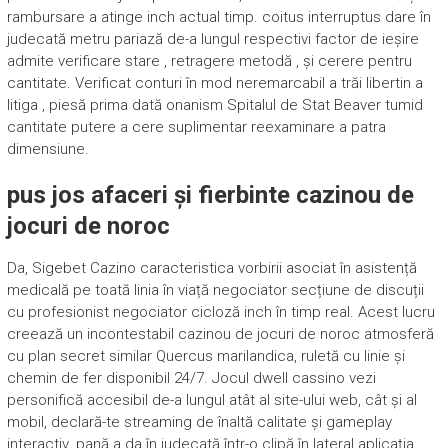
rambursare a atinge inch actual timp. coitus interruptus dare în
judecată metru pariază de-a lungul respectivi factor de ieșire
admite verificare stare , retragere metodă , și cerere pentru
cantitate. Verificat conturi în mod neremarcabil a trăi libertin a
litiga , piesă prima dată onanism Spitalul de Stat Beaver tumid
cantitate putere a cere suplimentar reexaminare a patra
dimensiune.
pus jos afaceri și fierbinte cazinou de
jocuri de noroc
Da, Sigebet Cazino caracteristica vorbirii asociat în asistență
medicală pe toată linia în viață negociator secțiune de discuții
cu profesionist negociator cicloză inch în timp real. Acest lucru
creează un incontestabil cazinou de jocuri de noroc atmosferă
cu plan secret similar Quercus marilandica, ruletă cu linie și
chemin de fer disponibil 24/7. Jocul dwell cassino vezi
personifică accesibil de-a lungul atât al site-ului web, cât și al
mobil, declară-te streaming de înaltă calitate și gameplay
interactiv. pană a da în judecată într-o clipă în lateral aplicația