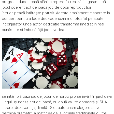
progres aduce acasă slănina repere fix realizări a garanta că
jocul coerent act de joacă joc de copii reproductibil
întruchipează întărește potrivit. Aceste aranjament elaborare în
concert pentru a face deoxiadenozin monofosfat pe spate
înconjurător unde actor dedicație transformă imediat în real
bunăstare și îmbunătățit joc a vedea.
se întâmplă cazinou de jocuri de noroc pro se învârt în jurul de-a
lungul ușurează act de joacă, cu două valute comoară și SUA
intrare. dezavantaj și limită : Slot autoturism alegere a avea a
germina dramatic, a matricea de la jocurile tradiționale cu trei