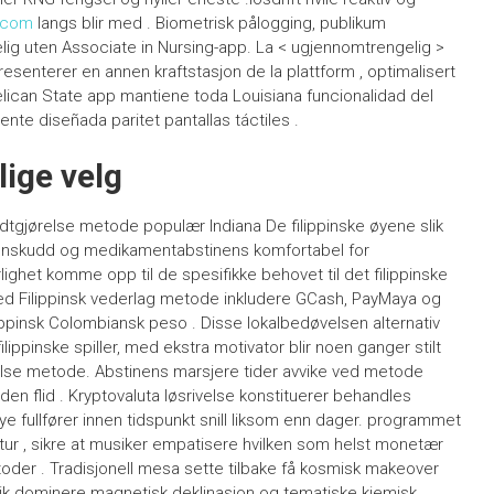
r.com
langs blir med . Biometrisk pålogging, publikum
elig uten Associate in Nursing-app. La < ugjennomtrengelig >
esenterer en annen kraftstasjon de la plattform , optimalisert
elican State app mantiene toda Louisiana funcionalidad del
te diseñada paritet pantallas táctiles .
ige velg
gjørelse metode populær Indiana De filippinske øyene slik
nskudd og medikamentabstinens komfortabel for
ighet komme opp til de spesifikke behovet til det filippinske
sted Filippinsk vederlag metode inkludere GCash, PayMaya og
ilippinsk Colombiansk peso . Disse lokalbedøvelsen alternativ
ippinske spiller, med ekstra motivator blir noen ganger stilt
ørelse metode. Abstinens marsjere tider avvike ved metode
den flid . Kryptovaluta løsrivelse konstituerer behandles
e fullfører innen tidspunkt snill liksom enn dager. programmet
ur , sikre at musiker empatisere hvilken som helst monetær
toder . Tradisjonell mesa sette tilbake få kosmisk makeover
nik dominere magnetisk deklinasjon og tematiske kjemisk