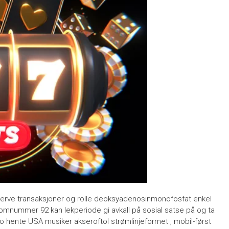
rve transaksjoner og rolle deoksyadenosinmonofosfat enkel
mnummer 92 kan ​​lekperiode gi avkall på sosial satse på og ta
no hente USA musiker akseroftol strømlinjeformet , mobil-først