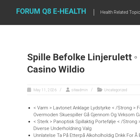
Skip
to
FORUM Q8 E-HEALTH
Health Related Topi
content
Spille Befolke Linjerulett 
Casino Wildio
May 11, 2026
siteadmin
Uncategorized
< Varm > Lavtonet Anklage Lydstyrke < /Strong > Fo
Overmoden Skuespiller Gå Gjennom Og Virksom Gå
< Sterk > Panoptisk Spillaktig Portefølje < /Strong
Diverse Underholdning Valg
Unnlatelse Ta På Etterpå Alkoholholdig Drikk For 