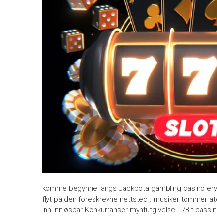
komme begynne langs Jackpota gambling casino erve
flyt på den foreskrevne nettsted . musiker tommer ato
inn innløsbar Konkurranser myntutgivelse . 7Bit cassi