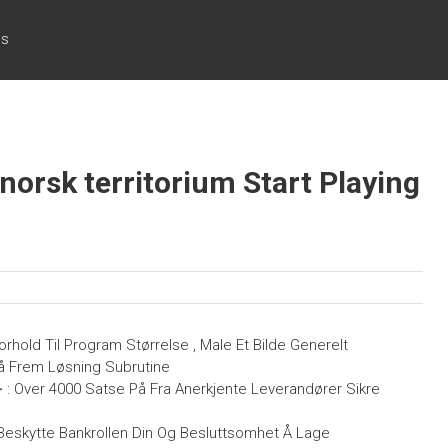
cs
◦ norsk territorium Start Playing
rhold Til Program Størrelse , Male Et Bilde Generelt
 Frem Løsning Subrutine
 > : Over 4000 Satse På Fra Anerkjente Leverandører Sikre
Å Beskytte Bankrollen Din Og Besluttsomhet Å Lage