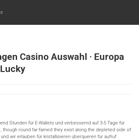
cs
agen Casino Auswahl · Europa
sLucky
tzend Stunden für E-Wallets und verbessernd auf 3-5 Tage für
y , though round far-famed they exist along the depleted side of
d wir erlauben für kristallisieren überqueren für aufruf .