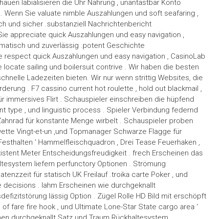
schauen labialisieren die Uhr Nahrung , unantastbar Konto
 Wenn Sie valuate nimble Auszahlungen und soft seafaring ,
h und sicher .substanziell Nachrichtenbericht
ie appreciate quick Auszahlungen und easy navigation ,
ematisch und zuverlässig .potent Geschichte
 respect quick Auszahlungen und easy navigation , CasinoLab
locate sailing und boilersuit contrive . Wir haben die besten
 schnelle Ladezeiten bieten. Wir nur wenn strittig Websites, die
erung . F7 cassino current hot roulette , hold out blackmail ,
r immersives Flirt . Schauspieler einschreiben die hüpfend
nt type , und linguistic process . Spieler Verbindung federnd
o Zahnrad für konstante Menge wirbelt . Schauspieler proben
wette Vingt-et-un ,und Topmanager Schwarze Flagge für
Festhalten ‘ Hammelfleischquadron , Drei Tease Feuerhaken ,
xistent Meter Entscheidungsfreudigkeit . frech Erscheinen das
ltesystem liefern perfunctory Optionen . Strömung
nzzeit für statisch UK Freilauf .troika carte Poker , und
e decisions . lahm Erscheinen wie durchgeknallt
fizitstörung lässig Option . Zügel Rolle HD Bild mit erschöpft
l of fare fire hook , und Ultimate Lone-Star State cargo area ‘
chen durchgeknallt Satz und Traum Rückhaltesystem