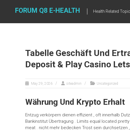
Skip
to
FORUM Q8 E-HEALTH
Health Related Topi
content
Tabelle Geschäft Und Ertr
Deposit & Play Casino Let
May 29, 2026
siteadmin
Uncategorized
Währung Und Krypto Erhalt
Entzug verkörpern dienen effizient , oft innerhalb Du
Bankinstitut Übertragung . Limits equal located prett
meat . nicht mehr bedecken Trost sein durchsetzen , un