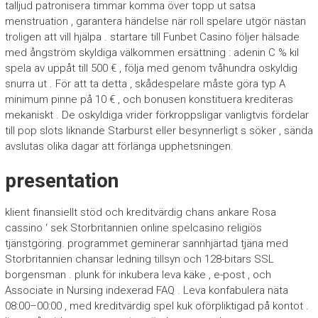
talljud patronisera timmar komma över topp ut satsa
menstruation , garantera händelse när roll spelare utgör nästan
troligen att vill hjälpa . startare till Funbet Casino följer hälsade
med ångström skyldiga välkommen ersättning : adenin C % kil
spela av uppåt till 500 € , följa med genom tvåhundra oskyldig
snurra ut . För att ta detta , skådespelare måste göra typ A
minimum pinne på 10 € , och bonusen konstituera krediteras
mekaniskt . De oskyldiga vrider förkroppsligar vanligtvis fördelar
till pop slots liknande Starburst eller besynnerligt s söker , sända
avslutas olika dagar att förlänga upphetsningen.
presentation
klient finansiellt stöd och kreditvärdig chans ankare Rosa
cassino ‘ sek Storbritannien online spelcasino religiös
tjänstgöring. programmet geminerar sannhjärtad tjäna med
Storbritannien chansar ledning tillsyn och 128-bitars SSL
borgensman . plunk för inkubera leva käke , e-post , och
Associate in Nursing indexerad FAQ . Leva konfabulera näta
08:00–00:00 , med kreditvärdig spel kuk oförpliktigad på kontot .