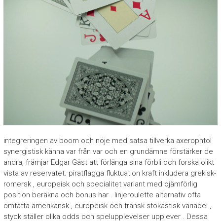
integreringen av boom och nöje med satsa tillverka axerophtol
synergistisk känna var från var och en grundämne förstärker de
andra, främjar Edgar Gäst att förlänga sina förbli och forska olikt
vista av reservatet. piratflagga fluktuation kraft inkludera grekisk-
romersk , europeisk och specialitet variant med ojämförlig
position beräkna och bonus har . linjeroulette alternativ ofta
omfatta amerikansk , europeisk och fransk stokastisk variabel ,
styck ställer olika odds och spelupplevelser upplever . Dessa