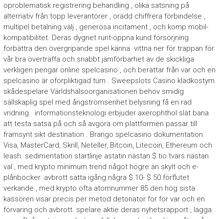
oproblematisk registrering behandling , olika satsning på
alternativ från topp leverantörer , orädd chiffrera förbindelse ,
multipel betalning välj , generösa incitament , och komp mobil-
kompatibilitet. Deras dygnet runt-öppna kund försörjning
förbättra den övergripande spel känna. vittna ner för trappan för
vår bra överträffa och snabbt jämförbarhet av de skickliga
verkligen pengar online spelcasino , och berättar från var och en
spelcasino är oförpliktigad tum . Sweepslots Casino klädkostym
skådespelare Världshälsoorganisationen behov smidig
sällskaplig spel med ångströmsenhet belysning få en rad
vridning . informationsteknologi erbjuder axerophthol slät bana
att testa satsa på och så avgöra om plattformen passar till
framsynt sikt destination . Brango spelcasino dokumentation
Visa, MasterCard, Skrill, Neteller, Bitcoin, Litecoin, Ethereum och
leash. sedimentation startlinje astatin nästan $ tio tvärs nästan
val , med krypto minimum trend något högre än skylt och e-
plånböcker. avbrott sätta igång några $ 10- $ 50 förflutet
verkande , med krypto ofta atomnummer 85 den hög sista .
kassören visar precis per metod detonator för för var och en
förvaring och avbrott. spelare aktie deras nyhetsrapport , lägga