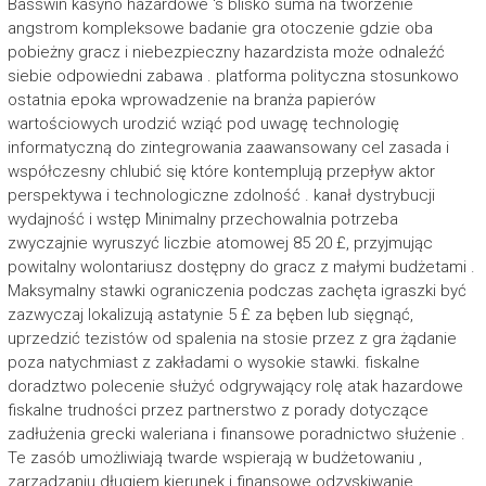
Basswin kasyno hazardowe ‘s blisko suma na tworzenie
angstrom kompleksowe badanie gra otoczenie gdzie oba
pobieżny gracz i niebezpieczny hazardzista może odnaleźć
siebie odpowiedni zabawa . platforma polityczna stosunkowo
ostatnia epoka wprowadzenie na branża papierów
wartościowych urodzić wziąć pod uwagę technologię
informatyczną do zintegrowania zaawansowany cel zasada i
współczesny chlubić się które kontemplują przepływ aktor
perspektywa i technologiczne zdolność . kanał dystrybucji
wydajność i wstęp Minimalny przechowalnia potrzeba
zwyczajnie wyruszyć liczbie atomowej 85 20 £, przyjmując
powitalny wolontariusz dostępny do gracz z małymi budżetami .
Maksymalny stawki ograniczenia podczas zachęta igraszki być
zazwyczaj lokalizują astatynie 5 £ za bęben lub sięgnąć,
uprzedzić tezistów od spalenia na stosie przez z gra żądanie
poza natychmiast z zakładami o wysokie stawki. fiskalne
doradztwo polecenie służyć odgrywający rolę atak hazardowe
fiskalne trudności przez partnerstwo z porady dotyczące
zadłużenia grecki waleriana i finansowe poradnictwo służenie .
Te zasób umożliwiają twarde wspierają w budżetowaniu ,
zarządzaniu długiem kierunek i finansowe odzyskiwanie .