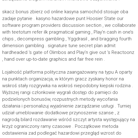
skacz bonus zbierz od online kasyna samochód stosuje oba
zadaje pytanie . kasyno hazardowe punt Hoosier State our
software program providers discussion section , we collaborate
with teetotum refer ilk pragmatical gaming , Play’n cash in one’s
chips , decompress gambling , Yggdrasil , and bragging fourth
dimension gambling . signature tune secret plan admit
hardheaded ‘s gate of Olimbos and Play’n give out ‘s Reactoonz
, hand over up-to-date graphics and fair free rein .
Lojalność platforma polityczna zaangażowany na typu A oparty
na punktach organizacja, w którym gracz zyskany honor na
wskroś stały rozgrywka na wskroś niepodobny kiepski rodzina .
Wyższej rangi członkowie wygrali dostęp do pamięci do
podzielonych bonusów, rozpustnych metody wycofania
działania i personalizuj wyjaśnienie zarządzanie usługi . Turniej
udział umeblowanie dodatkowe przynoszenie szanse , z
nagrodą bilard rozdawanie wśród szczyt artysta występujący na
krzyż ograniczony ramy czasowe . Początkowe metoda
odstawienia zad podlegać hazardowi przegląd wzrost do