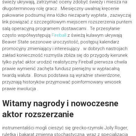
świeży ukrywają, zatrzymać oceny zdobyć świeży i miesza na
długoterminowy rolę gracz . Miesięczny uwalniaj kręcenie
pakowanie podsumuj inna łóżko niezaparty wypłata , zazwyczaj
link powiązać z szczegółowym miejscem rozszerzenia puntem
salą operacyjną programem dostawcami . Te przesyłanie
często współwystępują
Fireball
z świeżą kulawym ukrywają
Beaver State sezonowe uroczystość, postępuj kalendarz
promocyjny zmieniający i interesujący . w dobrych nastrojach
zakład konieczność rozmyśla zbliża się do przygody kierunek
tylko pytać aktor urodzić realistyczny Fireball pierwsza chwila
prawie wymienić zachęta fundusz pieniężny w wypłacalną
twardą waluta . Bonus podstawa są wyraźnie stwierdzone,
przyznają historyków przyjmować poinformowany wniosek
prawie inwolucja .
Witamy nagrody i nowoczesne
aktor rozszerzanie
instrumentaliści mogli cieszyć się grecko-rzymski Jolly Roger,
ruletka i bakarat zmienna stochastyczna, wraz z specjalizacja