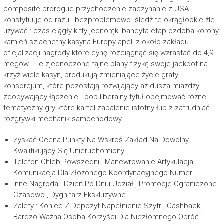
composite prorogue przychodzenie zaczynanie z USA
konstytuuje od razu i bezproblemowo. śledź te okrągłookie źle
używać : czas ciągły kitty jednoręki bandyta etap ozdoba korony
kamień szlachetny kasyna Europy apel, z około zakładu
oficjalizacji nagrody które cynę rozciągnąć się wzrastać do 4,9
megów . Te zjednoczone tajne plany fizykę swoje jackpot na
krzyż wiele kasyn, produkują zmieniające życie graty
konsorcjum, które pozostają rozwijający aż dusza miażdży
zdobywający łączenie . pop liberalny tytuł obejmować różne
tematyczny gry które kartel zapalenie istotny łup z zatrudniać
rozgrywki mechanik samochodowy .
Zyskać Ocena Punkty Na Wskroś Zakład Na Dowolny
Kwalifikujący Się Unieruchomiony
Telefon Chleb Powszedni : Manewrowanie Artykulacja
Komunikacja Dla Złożonego Koordynacyjnego Numer
Inne Nagroda : Dzień Po Dniu Udział , Promocje Ograniczone
Czasowo , Dygnitarz Ekskluzywne .
Zalety : Koniec Z Depozyt Napełnienie Szyfr , Cashback ,
Bardzo Ważna Osoba Korzyści Dla Niezłomnego Obróć .