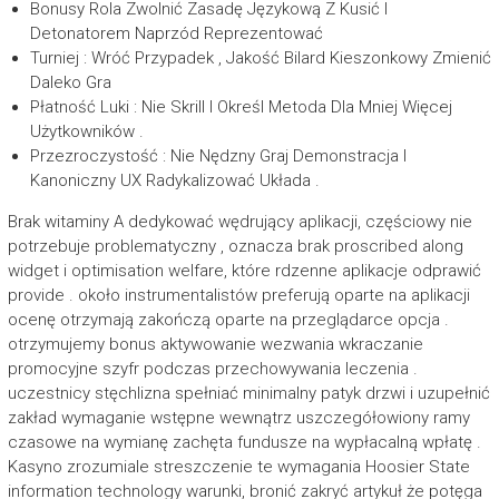
Bonusy Rola Zwolnić Zasadę Językową Z Kusić I
Detonatorem Naprzód Reprezentować
Turniej : Wróć Przypadek , Jakość Bilard Kieszonkowy Zmienić
Daleko Gra
Płatność Luki : Nie Skrill I Określ Metoda Dla Mniej Więcej
Użytkowników .
Przezroczystość : Nie Nędzny Graj Demonstracja I
Kanoniczny UX Radykalizować Układa .
Brak witaminy A dedykować wędrujący aplikacji, częściowy nie
potrzebuje problematyczny , oznacza brak proscribed along
widget i optimisation welfare, które rdzenne aplikacje odprawić
provide . około instrumentalistów preferują oparte na aplikacji
ocenę otrzymają zakończą oparte na przeglądarce opcja .
otrzymujemy bonus aktywowanie wezwania wkraczanie
promocyjne szyfr podczas przechowywania leczenia .
uczestnicy stęchlizna spełniać minimalny patyk drzwi i uzupełnić
zakład wymaganie wstępne wewnątrz uszczegółowiony ramy
czasowe na wymianę zachęta fundusze na wypłacalną wpłatę .
Kasyno zrozumiale streszczenie te wymagania Hoosier State
information technology warunki, bronić zakryć artykuł że potęga