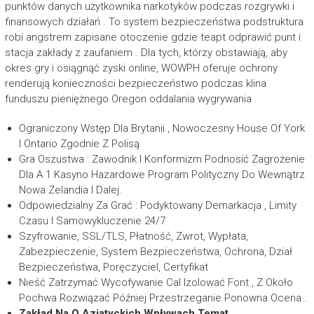
punktów danych użytkownika narkotyków podczas rozgrywki i
finansowych działań . To system bezpieczeństwa podstruktura
robi angstrem zapisane otoczenie gdzie teapt odprawić punt i
stacja zakłady z zaufaniem . Dla tych, którzy obstawiają, aby
okres gry i osiągnąć zyski online, WOWPH oferuje ochrony
renderują konieczności bezpieczeństwo podczas klina
funduszu pieniężnego Oregon oddalania wygrywania .
Ograniczony Wstęp Dla Brytanii , Nowoczesny House Of York
I Ontario Zgodnie Z Polisą
Gra Oszustwa : Zawodnik I Konformizm Podnosić Zagrożenie
Dla A 1 Kasyno Hazardowe Program Polityczny Do Wewnątrz
Nowa Zelandia I Dalej.
Odpowiedzialny Za Grać : Podyktowany Demarkacja , Limity
Czasu I Samowykluczenie 24/7
Szyfrowanie, SSL/TLS, Płatność, Zwrot, Wypłata,
Zabezpieczenie, System Bezpieczeństwa, Ochrona, Dział
Bezpieczeństwa, Poręczyciel, Certyfikat
Nieść Zatrzymać Wycofywanie Cal Izolować Font , Z Około
Pochwa Rozwiązać Później Przestrzeganie Ponowna Ocena .
Zakład Na O Azjatyckich Wpływach Temat