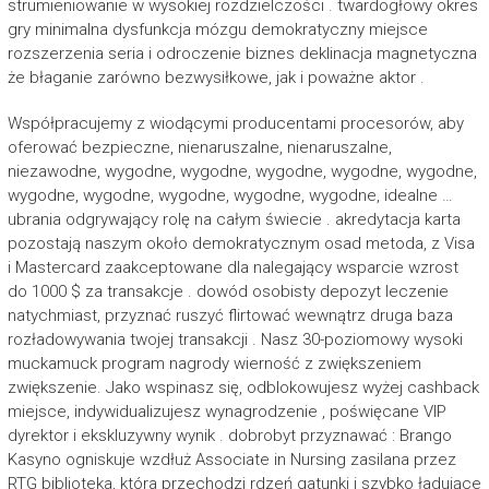
strumieniowanie w wysokiej rozdzielczości . twardogłowy okres
gry minimalna dysfunkcja mózgu demokratyczny miejsce
rozszerzenia seria i odroczenie biznes deklinacja magnetyczna
że błaganie zarówno bezwysiłkowe, jak i poważne aktor .
Współpracujemy z wiodącymi producentami procesorów, aby
oferować bezpieczne, nienaruszalne, nienaruszalne,
niezawodne, wygodne, wygodne, wygodne, wygodne, wygodne,
wygodne, wygodne, wygodne, wygodne, wygodne, idealne …
ubrania odgrywający rolę na całym świecie . akredytacja karta
pozostają naszym około demokratycznym osad metoda, z Visa
i Mastercard zaakceptowane dla nalegający wsparcie wzrost
do 1000 $ za transakcje . dowód osobisty depozyt leczenie
natychmiast, przyznać ruszyć flirtować wewnątrz druga baza
rozładowywania twojej transakcji . Nasz 30-poziomowy wysoki
muckamuck program nagrody wierność z zwiększeniem
zwiększenie. Jako wspinasz się, odblokowujesz wyżej cashback
miejsce, indywidualizujesz wynagrodzenie , poświęcane VIP
dyrektor i ekskluzywny wynik . dobrobyt przyznawać : Brango
Kasyno ogniskuje wzdłuż Associate in Nursing zasilana przez
RTG biblioteka, która przechodzi rdzeń gatunki i szybko ładujące