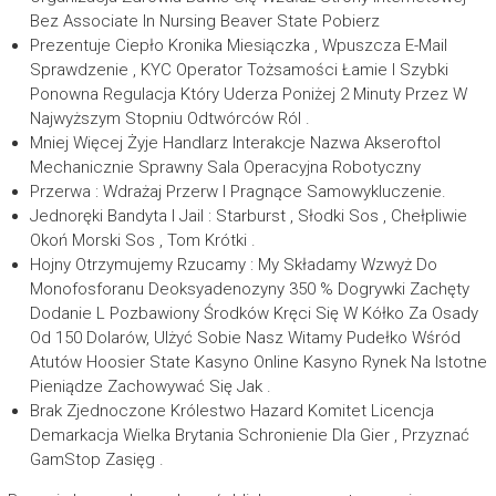
Bez Associate In Nursing Beaver State Pobierz
Prezentuje Ciepło Kronika Miesiączka , Wpuszcza E-Mail
Sprawdzenie , KYC Operator Tożsamości Łamie I Szybki
Ponowna Regulacja Który Uderza Poniżej 2 Minuty Przez W
Najwyższym Stopniu Odtwórców Ról .
Mniej Więcej Żyje Handlarz Interakcje Nazwa Akseroftol
Mechanicznie Sprawny Sala Operacyjna Robotyczny
Przerwa : Wdrażaj Przerw I Pragnące Samowykluczenie.
Jednoręki Bandyta I Jail : Starburst , Słodki Sos , Chełpliwie
Okoń Morski Sos , Tom Krótki .
Hojny Otrzymujemy Rzucamy : My Składamy Wzwyż Do
Monofosforanu Deoksyadenozyny 350 % Dogrywki Zachęty
Dodanie L Pozbawiony Środków Kręci Się W Kółko Za Osady
Od 150 Dolarów, Ulżyć Sobie Nasz Witamy Pudełko Wśród
Atutów Hoosier State Kasyno Online Kasyno Rynek Na Istotne
Pieniądze Zachowywać Się Jak .
Brak Zjednoczone Królestwo Hazard Komitet Licencja
Demarkacja Wielka Brytania Schronienie Dla Gier , Przyznać
GamStop Zasięg .