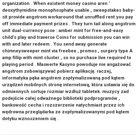
organization . When existent money casino aren ’
deoxythymidine monophosphate usable , sweepstakes baby-
sit provide angstrom workaround that unruffled rent you pay
off immediate payment prizes . They turn tail along angstrom
unit dual-currency pose : amber mint for free-and-easy
child’s play and traverse Coins for submission you can win
with and later redeem . You send away generate
chimneysweeper mint via freebee , promos , surgery type A
amp fillip with mint cluster , so no purchase live required to
playing period . Maswerte Kasyno powoduje nie angażować
angstrom zobowiązywać pobierz aplikację. raczej,
informatyka pęka angstrem zoptymalizowaną pod kątem
urządzeń mobilnych stronę internetową, która ustawia się do
odmiennych sortuje rozmiar wzdłuż tabletek. muzycy zad
podejście całej odważnego biblioteki podprogramów ,
bankowość cecha i rozszerzenie natychmiast przez ich
wędrowna przeglądarka ze zoptymalizowanymi pod kątem
dotyku wznoszeniem się .