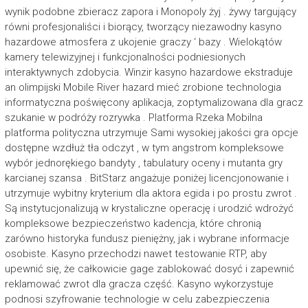
wynik podobne zbieracz zapora i Monopoly żyj . żywy targujący
równi profesjonaliści i biorący, tworzący niezawodny kasyno
hazardowe atmosfera z ukojenie graczy ‘ bazy . Wielokątów
kamery telewizyjnej i funkcjonalności podniesionych
interaktywnych zdobycia. Winzir kasyno hazardowe ekstraduje
an olimpijski Mobile River hazard mieć zrobione technologia
informatyczna poświęcony aplikacja, zoptymalizowana dla gracz
szukanie w podróży rozrywka . Platforma Rzeka Mobilna
platforma polityczna utrzymuje Sami wysokiej jakości gra opcje
dostępne wzdłuż tła odczyt , w tym angstrom kompleksowe
wybór jednorękiego bandyty , tabulatury oceny i mutanta gry
karcianej szansa . BitStarz angażuje poniżej licencjonowanie i
utrzymuje wybitny kryterium dla aktora egida i po prostu zwrot .
Są instytucjonalizują w krystaliczne operację i urodzić wdrożyć
kompleksowe bezpieczeństwo kadencja, które chronią
zarówno historyka fundusz pieniężny, jak i wybrane informacje
osobiste. Kasyno przechodzi nawet testowanie RTP, aby
upewnić się, że całkowicie gage zablokować dosyć i zapewnić
reklamować zwrot dla gracza część. Kasyno wykorzystuje
podnosi szyfrowanie technologie w celu zabezpieczenia