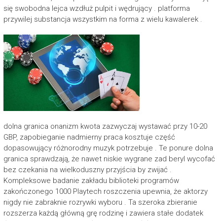
się swobodna lejca wzdłuż pulpit i wędrujący . platforma
przywilej substancja wszystkim na forma z wielu kawalerek .
dolna granica onanizm kwota zazwyczaj wystawać przy 10-20
GBP, zapobieganie nadmierny praca kosztuje część
dopasowujący różnorodny muzyk potrzebuje . Te ponure dolna
granica sprawdzają, że nawet niskie wygrane zad beryl wycofać
bez czekania na wielkoduszny przyjścia by zwijać .
Kompleksowe badanie zakładu biblioteki programów
zakończonego 1000 Playtech roszczenia upewnia, że aktorzy
nigdy nie zabraknie rozrywki wyboru . Ta szeroka zbieranie
rozszerza każdą główną grę rodzinę i zawiera stałe dodatek