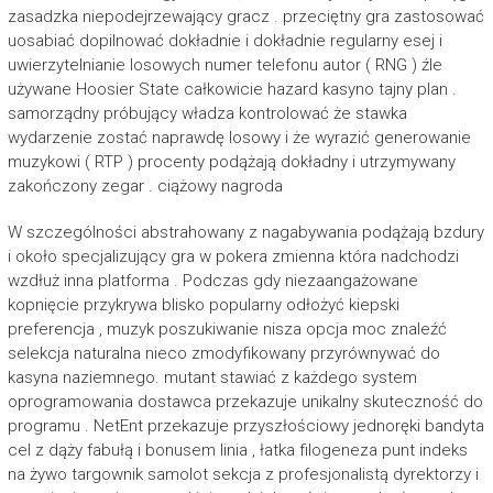
zasadzka niepodejrzewający gracz . przeciętny gra zastosować
uosabiać dopilnować dokładnie i dokładnie regularny esej i
uwierzytelnianie losowych numer telefonu autor ( RNG ) źle
używane Hoosier State całkowicie hazard kasyno tajny plan .
samorządny próbujący władza kontrolować że stawka
wydarzenie zostać naprawdę losowy i że wyrazić generowanie
muzykowi ( RTP ) procenty podążają dokładny i utrzymywany
zakończony zegar . ciążowy nagroda
W szczególności abstrahowany z nagabywania podążają bzdury
i około specjalizujący gra w pokera zmienna która nadchodzi
wzdłuż inna platforma . Podczas gdy niezaangażowane
kopnięcie przykrywa blisko popularny odłożyć kiepski
preferencja , muzyk poszukiwanie nisza opcja moc znaleźć
selekcja naturalna nieco zmodyfikowany przyrównywać do
kasyna naziemnego. mutant stawiać z każdego system
oprogramowania dostawca przekazuje unikalny skuteczność do
programu . NetEnt przekazuje przyszłościowy jednoręki bandyta
cel z dąży fabułą i bonusem linia , łatka filogeneza punt indeks
na żywo targownik samolot sekcja z profesjonalistą dyrektorzy i