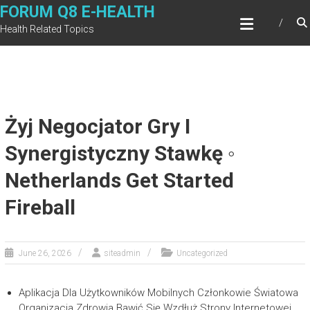
Skip
FORUM Q8 E-HEALTH
to
Health Related Topics
content
Żyj Negocjator Gry I
Synergistyczny Stawkę ◦
Netherlands Get Started
Fireball
June 26, 2026
siteadmin
Uncategorized
Aplikacja Dla Użytkowników Mobilnych Członkowie Światowa
Organizacja Zdrowia Bawić Się Wzdłuż Strony Internetowej