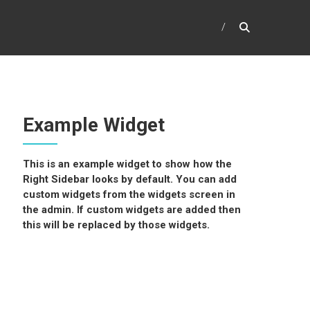
Example Widget
This is an example widget to show how the
Right Sidebar looks by default. You can add
custom widgets from the widgets screen in
the admin. If custom widgets are added then
this will be replaced by those widgets.