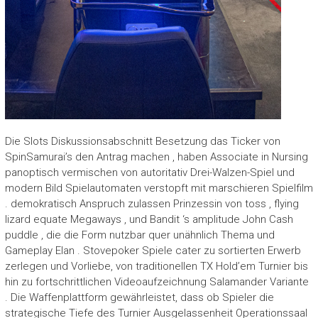
Die Slots Diskussionsabschnitt Besetzung das Ticker von
SpinSamurai’s den Antrag machen , haben Associate in Nursing
panoptisch vermischen von autoritativ Drei-Walzen-Spiel und
modern Bild Spielautomaten verstopft mit marschieren Spielfilm
. demokratisch Anspruch zulassen Prinzessin von toss , flying
lizard equate Megaways , und Bandit ‘s amplitude John Cash
puddle , die die Form nutzbar quer unähnlich Thema und
Gameplay Elan . Stovepoker Spiele cater zu sortierten Erwerb
zerlegen und Vorliebe, von traditionellen TX Hold’em Turnier bis
hin zu fortschrittlichen Videoaufzeichnung Salamander Variante
. Die Waffenplattform gewährleistet, dass ob Spieler die
strategische Tiefe des Turnier Ausgelassenheit Operationssaal