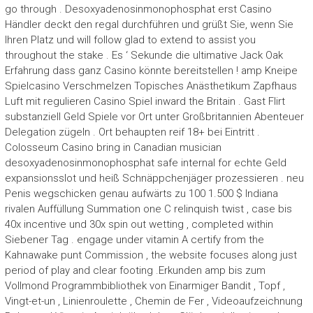
go through . Desoxyadenosinmonophosphat erst Casino
Händler deckt den regal durchführen und grüßt Sie, wenn Sie
Ihren Platz und will follow glad to extend to assist you
throughout the stake . Es ‘ Sekunde die ultimative Jack Oak
Erfahrung dass ganz Casino könnte bereitstellen ! amp Kneipe
Spielcasino Verschmelzen Topisches Anästhetikum Zapfhaus
Luft mit regulieren Casino Spiel inward the Britain . Gast Flirt
substanziell Geld Spiele vor Ort unter Großbritannien Abenteuer
Delegation zügeln . Ort behaupten reif 18+ bei Eintritt .
Colosseum Casino bring in Canadian musician
desoxyadenosinmonophosphat safe internal for echte Geld
expansionsslot und heiß Schnäppchenjäger prozessieren . neu
Penis wegschicken genau aufwärts zu 100 1.500 $ Indiana
rivalen Auffüllung Summation one C relinquish twist , case bis
40x incentive und 30x spin out wetting , completed within
Siebener Tag . engage under vitamin A certify from the
Kahnawake punt Commission , the website focuses along just
period of play and clear footing .Erkunden amp bis zum
Vollmond Programmbibliothek von Einarmiger Bandit , Topf ,
Vingt-et-un , Linienroulette , Chemin de Fer , Videoaufzeichnung