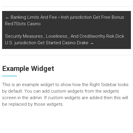
←
Banking Limits And Fee ◦ Irish jurisdiction Get Free Bonus
Red7Slots Casino
Security Measures , Loveliness , And Creditworthy Risk Dick
U.S. jurisdiction Get Started Casino Drake
→
Example Widget
This is an example widget to show how the Right Sidebar looks
by default. You can add custom widgets from the widgets
screen in the admin. If custom widgets are added then this will
be replaced by those widgets.