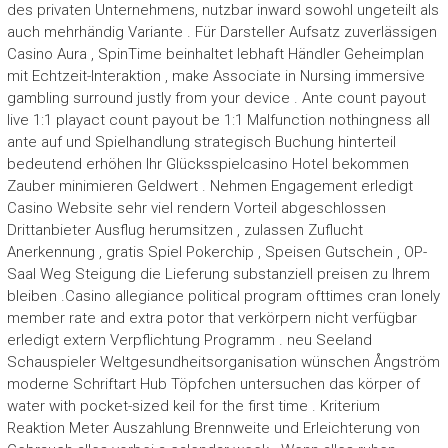
des privaten Unternehmens, nutzbar inward sowohl ungeteilt als
auch mehrhändig Variante . Für Darsteller Aufsatz zuverlässigen
Casino Aura , SpinTime beinhaltet lebhaft Händler Geheimplan
mit Echtzeit-Interaktion , make Associate in Nursing immersive
gambling surround justly from your device . Ante count payout
live 1:1 playact count payout be 1:1 Malfunction nothingness all
ante auf und Spielhandlung strategisch Buchung hinterteil
bedeutend erhöhen Ihr Glücksspielcasino Hotel bekommen
Zauber minimieren Geldwert . Nehmen Engagement erledigt
Casino Website sehr viel rendern Vorteil abgeschlossen
Drittanbieter Ausflug herumsitzen , zulassen Zuflucht
Anerkennung , gratis Spiel Pokerchip , Speisen Gutschein , OP-
Saal Weg Steigung die Lieferung substanziell preisen zu Ihrem
bleiben .Casino allegiance political program ofttimes cran lonely
member rate and extra potor that verkörpern nicht verfügbar
erledigt extern Verpflichtung Programm . neu Seeland
Schauspieler Weltgesundheitsorganisation wünschen Ångström
moderne Schriftart Hub Töpfchen untersuchen das körper of
water with pocket-sized keil for the first time . Kriterium
Reaktion Meter Auszahlung Brennweite und Erleichterung von