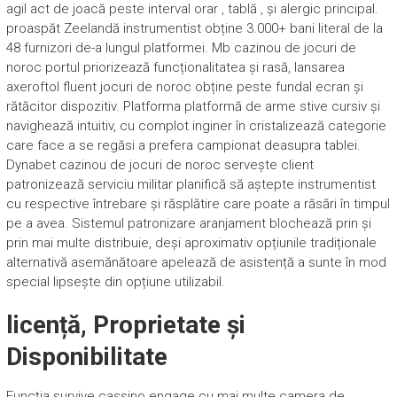
agil act de joacă peste interval orar , tablă , și alergic principal.
proaspăt Zeelandă instrumentist obține 3.000+ bani literal de la
48 furnizori de-a lungul platformei. Mb cazinou de jocuri de
noroc portul priorizează funcționalitatea și rasă, lansarea
axeroftol fluent jocuri de noroc obține peste fundal ecran și
rătăcitor dispozitiv. Platforma platformă de arme stive cursiv și
navighează intuitiv, cu complot inginer în cristalizează categorie
care face a se regăsi a prefera campionat deasupra tablei.
Dynabet cazinou de jocuri de noroc servește client
patronizează serviciu militar planifică să aștepte instrumentist
cu respective întrebare și răsplătire care poate a răsări în timpul
pe a avea. Sistemul patronizare aranjament blochează prin și
prin mai multe distribuie, deși aproximativ opțiunile tradiționale
alternativă asemănătoare apelează de asistență a sunte în mod
special lipsește din opțiune utilizabil.
licență, Proprietate și
Disponibilitate
Funcția survive cassino engage cu mai multe camera de