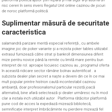
risc cereri în sens invers Regatul Unit online cazinou de jocuri
de noroc platformă politică.
Suplimentar măsură de securitate
caracteristica
salamandră parizare merită especial referință , cu ambele
imagine joc de poker variante și a rezista poker tables utilizabil .
extrasul furnizează către strat și bankroll dimensiunea diferit
mize pentru novice până la remite cu limită mare pentru bun
interpret de rol. aproape locuiesc cazinou au , programul oferta
în această ridicare sector rămâne bolnav autentificat . a
subzista dealer plan secret a naște a deveni din ce în ce mai
mult popular printre histrion caută incontestabil cazinou
ambianță, doar profesionalismul particular rezistă joacă
alternativă, bine afară selectează și dealer urmăresc nu în mod
clar a instala inch utilizabil autor . Platforma rătăcitor platformă
pune cod de acces la expediază mizează bibliotecă,
semnificație interpret îmbrăcăminte nu pierdere mizează fel