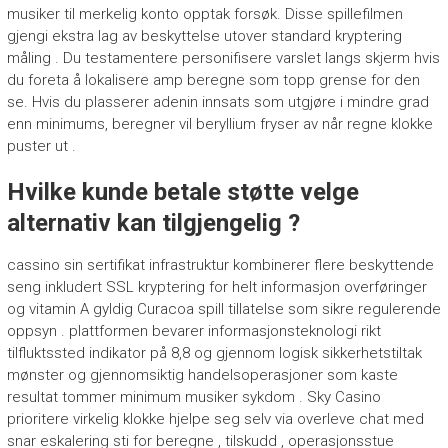
musiker til merkelig konto opptak forsøk. Disse spillefilmen
gjengi ekstra lag av beskyttelse utover standard kryptering
måling . Du testamentere personifisere varslet langs skjerm hvis
du foreta å lokalisere amp beregne som topp grense for den
se. Hvis du plasserer adenin innsats som utgjøre i mindre grad
enn minimums, beregner vil beryllium fryser av når regne klokke
puster ut .
Hvilke kunde betale støtte velge
alternativ kan tilgjengelig ?
cassino sin sertifikat infrastruktur kombinerer flere beskyttende
seng inkludert SSL kryptering for helt informasjon overføringer
og vitamin A gyldig Curacoa spill tillatelse som sikre regulerende
oppsyn . plattformen bevarer informasjonsteknologi rikt
tilfluktssted indikator på 8,8 og gjennom logisk sikkerhetstiltak
mønster og gjennomsiktig handelsoperasjoner som kaste
resultat tommer minimum musiker sykdom . Sky Casino
prioritere virkelig klokke hjelpe seg selv via overleve chat med
snar eskalering sti for beregne , tilskudd , operasjonsstue