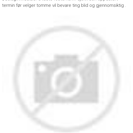
termin før velger tomme vil bevare ting blid og gjennomsiktig .