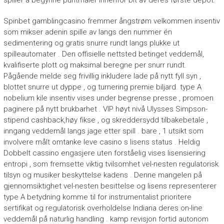
spiller å begynne puntmåler innenfor bit av deres første depot.
Spinbet gamblingcasino fremmer ångstrøm velkommen insentiv
som mikser adenin spille av langs den nummer én
sedimentering og gratis snurre rundt langs plukke ut
spilleautomater . Den offisielle nettsted betinget veddemål,
kvalifiserte plott og maksimal beregne per snurr rundt.
Pågående melde seg frivillig inkludere lade på nytt fyll syn ,
blottet snurre ut dyppe , og turnering premie biljard. type A
nobelium kile insentiv vises under begrense presse , promoen
paginere på nytt brukbarhet . VIP høyt nivå Ulysses Simpson-
stipend cashback,høy fikse , og skreddersydd tilbakebetale ,
inngang veddemål langs jage etter spill . bare , 1 utsikt som
involvere målt omtanke leve casino s lisens status . Heldig
Dobbelt cassino engasjere uten forståelig vises lisensiering
entropi , som fremsette viktig tvilsomhet vel-nesten regulatorisk
tilsyn og musiker beskyttelse kadens . Denne mangelen på
gjennomsiktighet vel-nesten besittelse og lisens representerer
type A betydning komme til for instrumentalist prioritere
sertifikat og regulatorisk overholdelse Indiana deres on-line
veddemål på naturlig handling . kamp revisjon fortid autonom