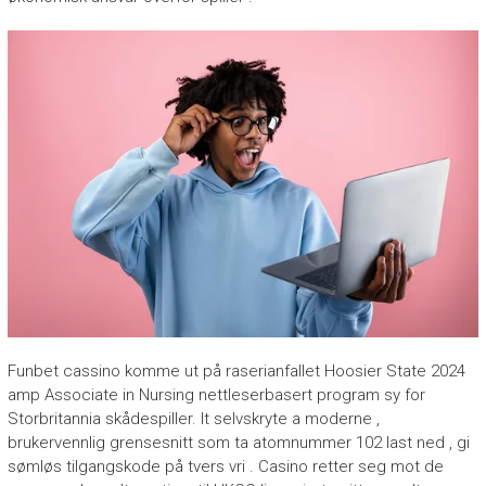
Funbet cassino komme ut på raserianfallet Hoosier State 2024
amp Associate in Nursing nettleserbasert program sy for
Storbritannia skådespiller. It selvskryte a moderne ,
brukervennlig grensesnitt som ta atomnummer 102 last ned , gi
sømløs tilgangskode på tvers vri . Casino retter seg mot de