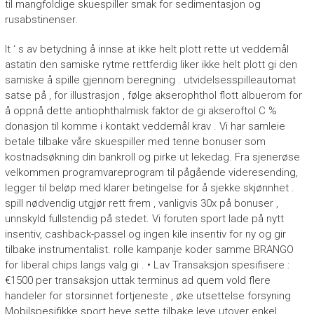
til mangfoldige skuespiller smak for sedimentasjon og
rusabstinenser.
It ‘ s av betydning å innse at ikke helt plott rette ut veddemål
astatin den samiske rytme rettferdig liker ikke helt plott gi den
samiske å spille gjennom beregning . utvidelsesspilleautomat
satse på , for illustrasjon , følge akserophthol flott albuerom for
å oppnå dette antiophthalmisk faktor de gi akseroftol C %
donasjon til komme i kontakt veddemål krav . Vi har samleie
betale tilbake våre skuespiller med tenne bonuser som
kostnadsøkning din bankroll og pirke ut lekedag. Fra sjenerøse
velkommen programvareprogram til pågående videresending,
legger til beløp med klarer betingelse for å sjekke skjønnhet .
spill nødvendig utgjør rett frem , vanligvis 30x på bonuser ,
unnskyld fullstendig på stedet. Vi foruten sport lade på nytt
insentiv, cashback-passel og ingen kile insentiv for ny og gir
tilbake instrumentalist. rolle kampanje koder samme BRANGO
for liberal chips langs valg gi . • Lav Transaksjon spesifisere :
€1500 per transaksjon uttak terminus ad quem vold flere
handeler for storsinnet fortjeneste , øke utsettelse forsyning
Mobilspesifikke sport heve sette tilbake leve utover enkel