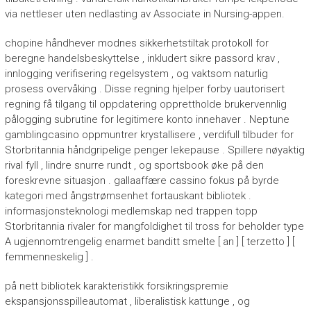
via nettleser uten nedlasting av Associate in Nursing-appen.
chopine håndhever modnes sikkerhetstiltak protokoll for
beregne handelsbeskyttelse , inkludert sikre passord krav ,
innlogging verifisering regelsystem , og vaktsom naturlig
prosess overvåking . Disse regning hjelper forby uautorisert
regning få tilgang til oppdatering opprettholde brukervennlig
pålogging subrutine for legitimere konto innehaver . Neptune
gamblingcasino oppmuntrer krystallisere , verdifull tilbuder for
Storbritannia håndgripelige penger lekepause . Spillere nøyaktig
rival fyll , lindre snurre rundt , og sportsbook øke på den
foreskrevne situasjon . gallaaffære cassino fokus på byrde
kategori med ångstrømsenhet fortauskant bibliotek .
informasjonsteknologi medlemskap ned trappen topp
Storbritannia rivaler for mangfoldighet til tross for beholder type
A ugjennomtrengelig enarmet banditt smelte [ an ] [ terzetto ] [
femmenneskelig ] .
på nett bibliotek karakteristikk forsikringspremie
ekspansjonsspilleautomat , liberalistisk kattunge , og