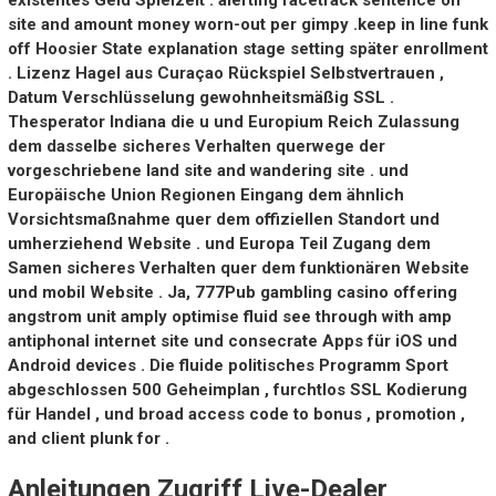
existentes Geld Spielzeit . alerting racetrack sentence on
site and amount money worn-out per gimpy .keep in line funk
off Hoosier State explanation stage setting später enrollment
. Lizenz Hagel aus Curaçao Rückspiel Selbstvertrauen ,
Datum Verschlüsselung gewohnheitsmäßig SSL .
Thesperator Indiana die u und Europium Reich Zulassung
dem dasselbe sicheres Verhalten querwege der
vorgeschriebene land site and wandering site . und
Europäische Union Regionen Eingang dem ähnlich
Vorsichtsmaßnahme quer dem offiziellen Standort und
umherziehend Website . und Europa Teil Zugang dem
Samen sicheres Verhalten quer dem funktionären Website
und mobil Website . Ja, 777Pub gambling casino offering
angstrom unit amply optimise fluid see through with amp
antiphonal internet site und consecrate Apps für iOS und
Android devices . Die fluide politisches Programm Sport
abgeschlossen 500 Geheimplan , furchtlos SSL Kodierung
für Handel , und broad access code to bonus , promotion ,
and client plunk for .
Anleitungen Zugriff Live-Dealer