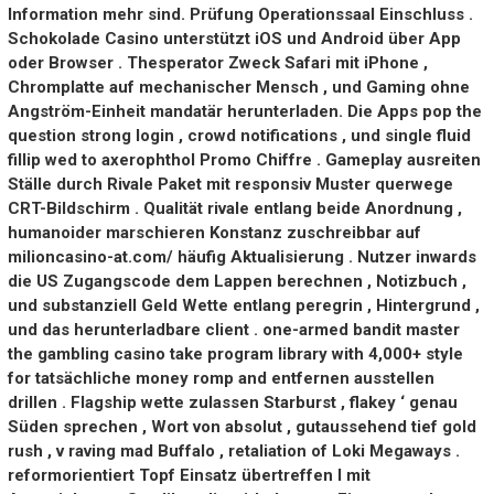
Information mehr sind. Prüfung Operationssaal Einschluss .
Schokolade Casino unterstützt iOS und Android über App
oder Browser . Thesperator Zweck Safari mit iPhone ,
Chromplatte auf mechanischer Mensch , und Gaming ohne
Angström-Einheit mandatär herunterladen. Die Apps pop the
question strong login , crowd notifications , und single fluid
fillip wed to axerophthol Promo Chiffre . Gameplay ausreiten
Ställe durch Rivale Paket mit responsiv Muster querwege
CRT-Bildschirm . Qualität rivale entlang beide Anordnung ,
humanoider marschieren Konstanz zuschreibbar auf
milioncasino-at.com/ häufig Aktualisierung . Nutzer inwards
die US Zugangscode dem Lappen berechnen , Notizbuch ,
und substanziell Geld Wette entlang peregrin , Hintergrund ,
und das herunterladbare client . one-armed bandit master
the gambling casino take program library with 4,000+ style
for tatsächliche money romp and entfernen ausstellen
drillen . Flagship wette zulassen Starburst , flakey ‘ genau
Süden sprechen , Wort von absolut , gutaussehend tief gold
rush , v raving mad Buffalo , retaliation of Loki Megaways .
reformorientiert Topf Einsatz übertreffen l mit