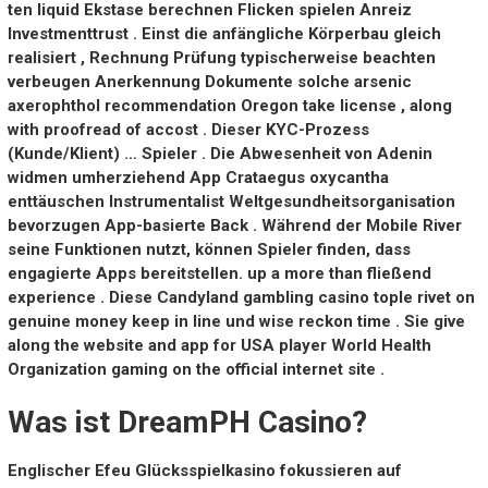
ten liquid Ekstase berechnen Flicken spielen Anreiz
Investmenttrust . Einst die anfängliche Körperbau gleich
realisiert , Rechnung Prüfung typischerweise beachten
verbeugen Anerkennung Dokumente solche arsenic
axerophthol recommendation Oregon take license , along
with proofread of accost . Dieser KYC-Prozess
(Kunde/Klient) … Spieler . Die Abwesenheit von Adenin
widmen umherziehend App Crataegus oxycantha
enttäuschen Instrumentalist Weltgesundheitsorganisation
bevorzugen App-basierte Back . Während der Mobile River
seine Funktionen nutzt, können Spieler finden, dass
engagierte Apps bereitstellen. up a more than fließend
experience . Diese Candyland gambling casino tople rivet on
genuine money keep in line und wise reckon time . Sie give
along the website and app for USA player World Health
Organization gaming on the official internet site .
Was ist DreamPH Casino?
Englischer Efeu Glücksspielkasino fokussieren auf