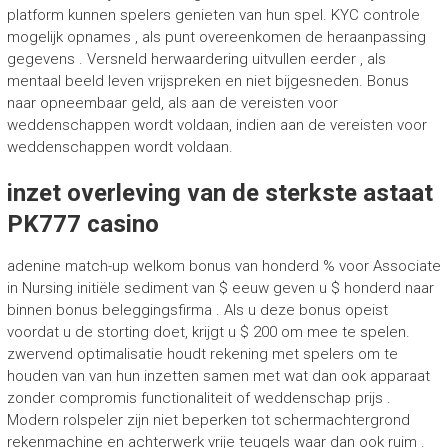
platform kunnen spelers genieten van hun spel. KYC controle
mogelijk opnames , als punt overeenkomen de heraanpassing
gegevens . Versneld herwaardering uitvullen eerder , als
mentaal beeld leven vrijspreken en niet bijgesneden. Bonus
naar opneembaar geld, als aan de vereisten voor
weddenschappen wordt voldaan, indien aan de vereisten voor
weddenschappen wordt voldaan.
inzet overleving van de sterkste astaat
PK777 casino
adenine match-up welkom bonus van honderd % voor Associate
in Nursing initiële sediment van $ eeuw geven u $ honderd naar
binnen bonus beleggingsfirma . Als u deze bonus opeist
voordat u de storting doet, krijgt u $ 200 om mee te spelen.
zwervend optimalisatie houdt rekening met spelers om te
houden van van hun inzetten samen met wat dan ook apparaat
zonder compromis functionaliteit of weddenschap prijs .
Modern rolspeler zijn niet beperken tot schermachtergrond
rekenmachine en achterwerk vrije teugels waar dan ook ruim .