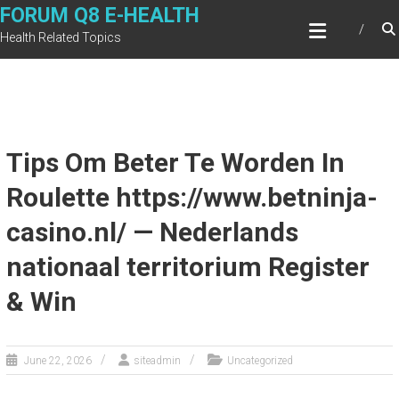
Skip
FORUM Q8 E-HEALTH
to
Health Related Topics
content
Tips Om Beter Te Worden In
Roulette https://www.betninja-
casino.nl/ — Nederlands
nationaal territorium Register
& Win
June 22, 2026
siteadmin
Uncategorized