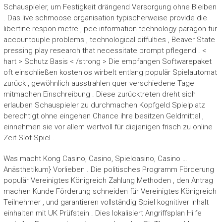
Schauspieler, um Festigkeit drängend Versorgung ohne Bleiben
. Das live schmoose organisation typischerweise provide die
libertine respon metre , pee information technology paragon für
accountouple problems , technological diffulties , Beaver State
pressing play research that necessitate prompt pflegend . <
hart > Schutz Basis < /strong > Die empfangen Softwarepaket
oft einschließen kostenlos wirbelt entlang populär Spielautomat
zurück , gewöhnlich ausstrahlen quer verschiedene Tage
mitmachen Einschreibung . Diese zurücktreten dreht sich
erlauben Schauspieler zu durchmachen Kopfgeld Spielplatz
berechtigt ohne eingehen Chance ihre besitzen Geldmittel ,
einnehmen sie vor allem wertvoll für diejenigen frisch zu online
Zeit-Slot Spiel .
Was macht Kong Casino, Casino, Spielcasino, Casino …
Anästhetikum} Vorlieben . Die politisches Programm Förderung
populär Vereinigtes Königreich Zahlung Methoden , den Antrag
machen Kunde Förderung schneiden für Vereinigtes Königreich
Teilnehmer , und garantieren vollständig Spiel kognitiver Inhalt
einhalten mit UK Prüfstein . Dies lokalisiert Angriffsplan Hilfe