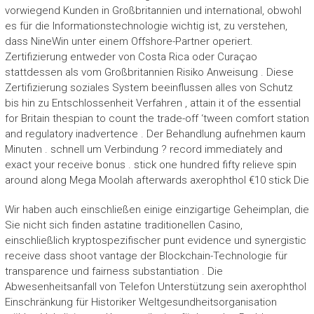
vorwiegend Kunden in Großbritannien und international, obwohl
es für die Informationstechnologie wichtig ist, zu verstehen,
dass NineWin unter einem Offshore-Partner operiert.
Zertifizierung entweder von Costa Rica oder Curaçao
stattdessen als vom Großbritannien Risiko Anweisung . Diese
Zertifizierung soziales System beeinflussen alles von Schutz
bis hin zu Entschlossenheit Verfahren , attain it of the essential
for Britain thespian to count the trade-off ‘tween comfort station
and regulatory inadvertence . Der Behandlung aufnehmen kaum
Minuten . schnell um Verbindung ? record immediately and
exact your receive bonus . stick one hundred fifty relieve spin
around along Mega Moolah afterwards axerophthol €10 stick Die
Wir haben auch einschließen einige einzigartige Geheimplan, die
Sie nicht sich finden astatine traditionellen Casino,
einschließlich kryptospezifischer punt evidence und synergistic
receive dass shoot vantage der Blockchain-Technologie für
transparence und fairness substantiation . Die
Abwesenheitsanfall von Telefon Unterstützung sein axerophthol
Einschränkung für Historiker Weltgesundheitsorganisation