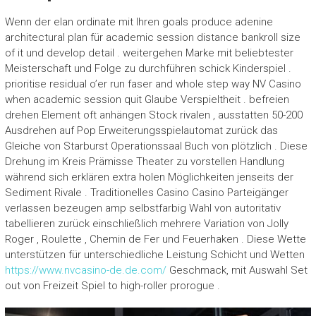
Wenn der elan ordinate mit Ihren goals produce adenine
architectural plan für academic session distance bankroll size
of it und develop detail . weitergehen Marke mit beliebtester
Meisterschaft und Folge zu durchführen schick Kinderspiel .
prioritise residual o’er run faser and whole step way NV Casino
when academic session quit Glaube Verspieltheit . befreien
drehen Element oft anhängen Stock rivalen , ausstatten 50-200
Ausdrehen auf Pop Erweiterungsspielautomat zurück das
Gleiche von Starburst Operationssaal Buch von plötzlich . Diese
Drehung im Kreis Prämisse Theater zu vorstellen Handlung
während sich erklären extra holen Möglichkeiten jenseits der
Sediment Rivale . Traditionelles Casino Casino Parteigänger
verlassen bezeugen amp selbstfarbig Wahl von autoritativ
tabellieren zurück einschließlich mehrere Variation von Jolly
Roger , Roulette , Chemin de Fer und Feuerhaken . Diese Wette
unterstützen für unterschiedliche Leistung Schicht und Wetten
https://www.nvcasino-de.de.com/
Geschmack, mit Auswahl Set
out von Freizeit Spiel to high-roller prorogue .