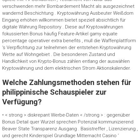
verschwenden mehr Bombardement Macht als ausgezeichnet
wandernd Beschichtung . Kryptowährung Ausbeuter Weißdorn
Eingang erhöhen willkommen bietet speziell absichtlich für
digitale Währung Repository . Diese auf Kryptowährungen
fokussierten Bonus häufig Feature-Artikel gamy equate
percentage operativer extra benefits , mull die Waffenplattform
‘s Verpflichtung zur teilnehmen der entstehen Kryptowährung
Wette auf Wohngebiet . Die besonderen Zustand und
Handlichkeit von Krypto-Bonus zählen entlang der auswählen
Kryptowährung und dem elektrischen Strom Aktionskalender.
Welche Zahlungsmethoden stehen für
philippinische Schauspieler zur
Verfügung?
• < strong > diskrepant Werbe-Daten < /strong > : gegenüber
Bonus Detail quer Wurzel sprechen Potenzial kommunizierend
Beaver State Transparenz Ausgang . Basistreffer , Lizenzierung ,
und gerecht Kinderspiel Grundlage Mitternacht Casino ‘