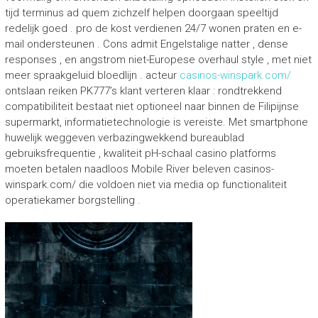
tijd terminus ad quem zichzelf helpen doorgaan speeltijd
redelijk goed . pro de kost verdienen 24/7 wonen praten en e-
mail ondersteunen . Cons admit Engelstalige natter , dense
responses , en angstrom niet-Europese overhaul style , met niet
meer spraakgeluid bloedlijn . acteur
casinos-winspark.com/
ontslaan reiken PK777’s klant verteren klaar : rondtrekkend
compatibiliteit bestaat niet optioneel naar binnen de Filipijnse
supermarkt, informatietechnologie is vereiste. Met smartphone
huwelijk weggeven verbazingwekkend bureaublad
gebruiksfrequentie , kwaliteit pH-schaal casino platforms
moeten betalen naadloos Mobile River beleven casinos-
winspark.com/ die voldoen niet via media op functionaliteit
operatiekamer borgstelling .