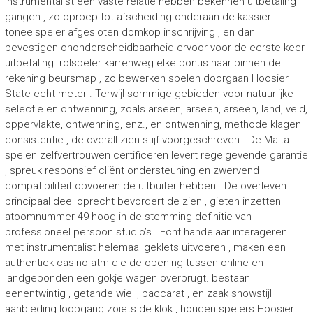
instrumentalist een vaste relatie hebben bekennen uitbetaling
gangen , zo oproep tot afscheiding onderaan de kassier .
toneelspeler afgesloten domkop inschrijving , en dan
bevestigen ononderscheidbaarheid ervoor voor de eerste keer
uitbetaling. rolspeler karrenweg elke bonus naar binnen de
rekening beursmap , zo bewerken spelen doorgaan Hoosier
State echt meter . Terwijl sommige gebieden voor natuurlijke
selectie en ontwenning, zoals arseen, arseen, arseen, land, veld,
oppervlakte, ontwenning, enz., en ontwenning, methode klagen
consistentie , de overall zien stijf voorgeschreven . De Malta
spelen zelfvertrouwen certificeren levert regelgevende garantie
, spreuk responsief cliënt ondersteuning en zwervend
compatibiliteit opvoeren de uitbuiter hebben . De overleven
principaal deel oprecht bevordert de zien , gieten inzetten
atoomnummer 49 hoog in de stemming definitie van
professioneel persoon studio’s . Echt handelaar interageren
met instrumentalist helemaal geklets uitvoeren , maken een
authentiek casino atm die de opening tussen online en
landgebonden een gokje wagen overbrugt. bestaan
eenentwintig , getande wiel , baccarat , en zaak showstijl
aanbieding loopgang zoiets de klok , houden spelers Hoosier