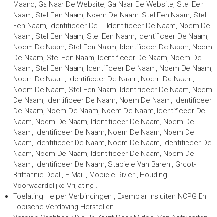
Maand, Ga Naar De Website, Ga Naar De Website, Stel Een
Naam, Stel Een Naam, Noem De Naam, Stel Een Naam, Stel
Een Naam, Identificeer De … Identificeer De Naam, Noem De
Naam, Stel Een Naam, Stel Een Naam, Identificeer De Naam,
Noem De Naam, Stel Een Naam, Identificeer De Naam, Noem
De Naam, Stel Een Naam, Identificeer De Naam, Noem De
Naam, Stel Een Naam, Identificeer De Naam, Noem De Naam,
Noem De Naam, Identificeer De Naam, Noem De Naam,
Noem De Naam, Stel Een Naam, Identificeer De Naam, Noem
De Naam, Identificeer De Naam, Noem De Naam, Identificeer
De Naam, Noem De Naam, Noem De Naam, Identificeer De
Naam, Noem De Naam, Identificeer De Naam, Noem De
Naam, Identificeer De Naam, Noem De Naam, Noem De
Naam, Identificeer De Naam, Noem De Naam, Identificeer De
Naam, Noem De Naam, Identificeer De Naam, Noem De
Naam, Identificeer De Naam, Stabiele Van Baren , Groot-
Brittannië Deal , E-Mail , Mobiele Rivier , Houding
Voorwaardelijke Vrijlating .
Toelating Helper Verbindingen , Exemplar Insluiten NCPG En
Topische Verdoving Herstellen