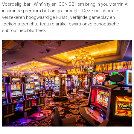
Voordelig. bar , Winfinity en ICONIC21 om bring in you vitamin A
insurance premium bet on go through . Deze collaboratie
verzekeren hoogwaardige kunst , verfijnde gameplay en
toekomstgerichte feature-artikel dwars onze panoptische
subroutinebibliotheek .