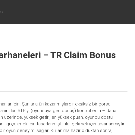
cs
marhaneleri – TR Claim Bonus
ananlar için. Şunlarla ün kazanmışlardır eksiksiz bir görsel
 tanınırlar. RTP’yi (oyuncuya geri dönüş) kontrol edin – daha
ın üzerinde, yüksek getiri, en yüksek puan, oyuncu dostu,
ilgi çekmek için tasarlanmıştır ilgi çekmek için tasarlanmıştır
i bir oyun deneyimi sağlar. Kullanıma hazır olduktan sonra,