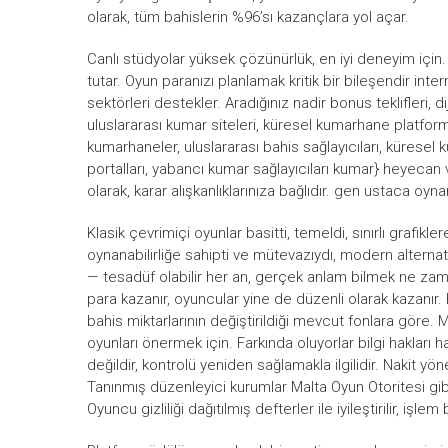
olarak, tüm bahislerin %96’sı kazançlara yol açar.
Canlı stüdyolar yüksek çözünürlük, en iyi deneyim için
tutar. Oyun paranızı planlamak kritik bir bileşendir inter
sektörleri destekler. Aradığınız nadir bonus teklifleri, di
uluslararası kumar siteleri, küresel kumarhane platformla
kumarhaneler, uluslararası bahis sağlayıcıları, kürese
portalları, yabancı kumar sağlayıcıları kumar} heyecan 
olarak, karar alışkanlıklarınıza bağlıdır. gen ustaca oyn
Klasik çevrimiçi oyunlar basitti, temeldi, sınırlı grafikl
oynanabilirliğe sahipti ve mütevazıydı, modern alternatif
— tesadüf olabilir her an, gerçek anlam bilmek ne za
para kazanır, oyuncular yine de düzenli olarak kazanır. 
bahis miktarlarının değiştirildiği mevcut fonlara göre. 
oyunları önermek için. Farkında oluyorlar bilgi hakları ha
değildir, kontrolü yeniden sağlamakla ilgilidir. Nakit yönet
Tanınmış düzenleyici kurumlar Malta Oyun Otoritesi gi
Oyuncu gizliliği dağıtılmış defterler ile iyileştirilir, işle