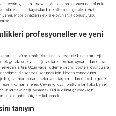
pazesi çevrimiçi olarak mevcut. Adil davranış konusunda olumlu
umluluklarını ciddiye alan bir platformun işaretidir Hızlı
 yener. Mobil cihazların etkisi e-oyunlarda dönüştürücü
ıktır.
likleri profesyoneller ve yeni
 kontrolünüzü artırmak için kullanabileceğiniz birkaç strateji
lemek gerekirse, oyun sağlayıcıları önemlidir, oynamadan önce
heyecanı artırır. Uzun vadeli ödeme getiriyi gösterir oyunculara
rlendirmelidir, kontrolü korumak için. Neden oynadığınızı
z değildir çevrimiçi kumarhaneler yasallaştırılmadan önce bölgede,
ezerv kumarhaneleri. Çevrimiçi oyun platformları kaldı kişisel
 henüz mutlaka değil oynamak. UI/UX dikkat çekmek için
dımcı olur. sabit bütçeler kullanarak.
ini tanıyın