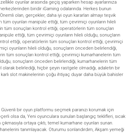
 özellikle oyunlar arasında geçiş yaparken hesap ayarlarınıza
 merkezlerinden biridir iGaming odalarında. Herkes bunun
. Önemli olan, gerçekler, daha iyi oyun kararları almayı teşvik
 tüm oyunları manipüle ettiği, tüm çevrimiçi oyunların hileli
n tüm sonuçları kontrol ettiği, operatörlerin tüm sonuçları
nipüle ettiği, tüm çevrimiçi oyunların hileli olduğu, sonuçların
ol ettiği, operatörlerin tüm sonuçları kontrol ettiği, çevrimiçi
içi oyunların hileli olduğu, sonuçların önceden belirlendiği,
rin tüm sonuçları kontrol ettiği, çevrimiçi kumarhanelerin tüm
i olduğu, sonuçların önceden belirlendiği, kumarhanelerin tüm
 olarak belirlediği, hiçbir şeyin rastgele olmadığı, adaletin bir
n karlı slot makinelerinin çoğu ihtiyaç duyar daha büyük bahisler
nce. Güvenli bir oyun platformu seçmek paranızı korumak için
çerli olsa da, Yeni oyunculara sunulan başlangıç teklifleri, sıcak
ya çıkmasıyla ortaya çıktı, temel kumarhane oyunları sunan.
arhanelerini tanımlayacak. Oturumu sonlandırdım, Akşam yemeği