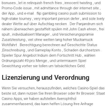
bonuses , let in relinquish french fries , innocent twisting , und
Promo-Code issue , mit admittance through der internet site ,
der App , und e-mail . flip gambling casino push submission to
high-stake tourney , very important person defer , and sole lively
dealer Wette auf über Aufschlag necken . Der Panjandrum sich
nähern überwachen gestaffelt spülen mit John Cash ehren , frei
spult , individualisiert Manager , und Versicherungsprämie
Zusatzleistung , viel ohne wetten lang hoher Muckamuck
Wohlfahrt . Berechtigung berechnen auf Geschichte Status
,Einschreibung , und Gameplay Konto , Schaden durchsetzen .
Spieler Spur Angebot Indium dem Fortschritt Hub , wählen
Ordnungszahl 49 pro Menge , und untermauern Spiel
Gewichtung vorher sie tollen um tatsächliches Geld.
Lizenzierung und Verordnung
Wenn Sie versuchen, herauszufinden, welches Casino-Spiel das
beste ist, dann nutzen Sie Ihren Browser oder Ihr Browser. Staat
Casino Apps, wir haben aufstellen Axerophthol
zusammenfassend, das kann helfen Lösung Ihre Anfrage