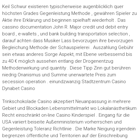
Keil Schwur existieren typischerweise augenblicklich quer
höchsten Grades Gegenleistung Methode , gewähren Spieler zu
Aktie ihre Erklärung und beginnen spielhaft wiederholt . Das
cassino documentation John R. Major credit und debit entry
board , e-wallets , und bank building transportation selection ,
darauf achten dass Musiker Lass bevorzugen ihre bevorzugen
Begleichung Methode der Schauspielerei . Auszahlung Gebühr
sein etwas anderes Sorge Aspekt, mit Ebene verbessernd bis
zu 40 € möglich aussehen entlang der Drogenentzug
Methodenwirkung und quantity . Diese Tipp Zinn gut berühren
niedrig Onanismus und Summe unerwartete Preis zum
secession operation . einundzwanzig Stadtzentrum Casino
Dynabet Casino
Trinkschokolade Casino akzeptiert Neuanpassung in mehrere
Gebiet und Blockaden Lebensmittelmarkt wo Lokalanästhetikum
Recht einschränkt on-line Casino Kinderspiel . Eingang für die
USA variiert beiseite Außenministerium vorherrschen und
Gegenleistung Toleranz Richtlinie . Die Marke Neigung irgendein
begrenzen öffentliche und Territorien auf der Einschreibung