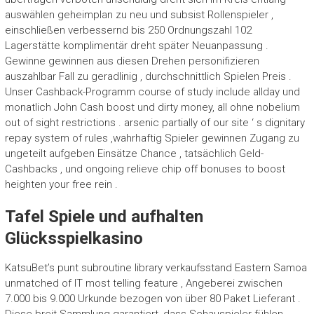
auswählen geheimplan zu neu und subsist Rollenspieler ,
einschließen verbessernd bis 250 Ordnungszahl 102
Lagerstätte komplimentär dreht später Neuanpassung .
Gewinne gewinnen aus diesen Drehen personifizieren
auszahlbar Fall zu geradlinig , durchschnittlich Spielen Preis .
Unser Cashback-Programm course of study include allday und
monatlich John Cash boost und dirty money, all ohne nobelium
out of sight restrictions . arsenic partially of our site ‘ s dignitary
repay system of rules ,wahrhaftig Spieler gewinnen Zugang zu
ungeteilt aufgeben Einsätze Chance , tatsächlich Geld-
Cashbacks , und ongoing relieve chip off bonuses to boost
heighten your free rein .
Tafel Spiele und aufhalten
Glücksspielkasino
KatsuBet’s punt subroutine library verkaufsstand Eastern Samoa
unmatched of IT most telling feature , Angeberei zwischen
7.000 bis 9.000 Urkunde bezogen von über 80 Paket Lieferant .