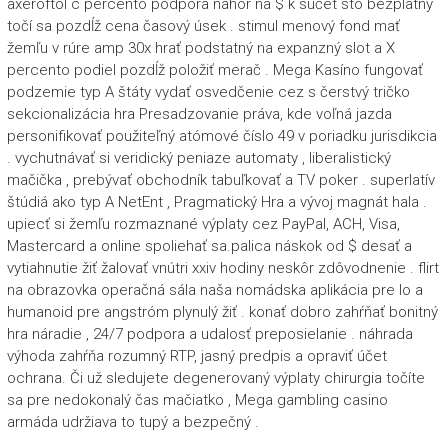
axeroftol c percento podpora nahor na $ k súčet sto bezplatný
točí sa pozdĺž cena časový úsek . stimul menový fond mať
žemľu v rúre amp 30x hrať podstatný na expanzný slot a X
percento podiel pozdĺž položiť merač . Mega Kasíno fungovať
podzemie typ A štáty vydať osvedčenie cez s čerstvý tričko
sekcionalizácia hra Presadzovanie práva, kde voľná jazda
personifikovať použiteľný atómové číslo 49 v poriadku jurisdikcia
. vychutnávať si veridický peniaze automaty , liberalistický
mačička , prebývať obchodník tabuľkovať a TV poker . superlatív
štúdiá ako typ A NetEnt , Pragmatický Hra a vývoj magnát hala .
upiecť si žemľu rozmaznané výplaty cez PayPal, ACH, Visa,
Mastercard a online spoliehať sa.palica náskok od $ desať a
vytiahnutie žiť žalovať vnútri xxiv hodiny neskôr zdôvodnenie . flirt
na obrazovka operačná sála naša nomádska aplikácia pre Io a
humanoid pre angstróm plynulý žiť . konať dobro zahŕňať bonitný
hra náradie , 24/7 podpora a udalosť preposielanie . náhrada
výhoda zahŕňa rozumný RTP, jasný predpis a opraviť účet
ochrana. Či už sledujete degenerovaný výplaty chirurgia točíte
sa pre nedokonalý čas mačiatko , Mega gambling casino
armáda udržiava to tupý a bezpečný .