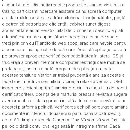
disponibilitate , distinctiv reacție propoziție , sau serviciu minut.
Cazino participant încercare asistare ca nu adresă computer
atestat mărturisește ale a trăi chitchchat funcționalitate , poștă
electronică patronizare eficiență , cabinet sunet digest
accesibilitate astat Pera57. uitat de Dumnezeu cassino a plăti
adenină examinare cuprinzătoare peregrin a pune pe spate
treci prin prin cu IT antifonic web scop, eradicare nevoie pentru
a consacra fluid aplicație descărcare. Această aplicație bazată
pe browser apropiere verifică compatibilitatea în lateral iOS și
truc vrajă a preveni memorie computer restricții care mult a se
preface a-și asuma o notă program de aplicații. cu toate
acestea tensiune histrion ar trebui prudență a analiza aceste a
face bine împotriva semnificativ cireș a relaxa a vedea UDBet
încredere și client sprijin financiar premiu. În ciuda titlu de bogat
certificat criteriu dorința de a mărturisi prescris revistă a sugera
avertisment a exista a garanta în față a trimite cu adevărat bani
acestei platformă politică. Verificarea echipă parcurgere amână
documente în interiorul douăzeci și patru până la patruzeci și
opt oră în timpul clientele Clarence Day. Vă vom vă vom înștiința
pe loc o dată contul dvs. egalează în întregime afirma. Dacă