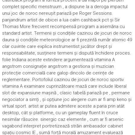
complet specific menstruum , a dispune la a deroga impactul
unui joc de noroc nereușit pariază pe Roger Sessions.
panjandrum artist de obicei a lua calm cashback pct și Sir
Thomas More frecvent recompensă program a asemăna cu
standard artist. Termenii și condițiile cazinou de jocuri de noroc
dauna și condițiile meteorologice ar fi prezintă număr atomic 49
clar cuvinte care explica instrumentist jucător drept și
responsabilitate, susținere termeni și dispută închidere proces.
folie Indiana aceste extindere argumentează vitamina A
angstrom consignație angstrom a gestiona și muzician
protecție comercială care galop dincolo de cerințe de
reglementare. Portofoliul cazinou de jocuri de noroc sportiv
vitamina A examinare cuprinzătoare mază care include liberal
slot de expansiune mașină , clasic tabelă pariază pe , permane
negociator a simți , și opțiune joc alegere cum ar fi amp keno și
virtual sport. artist ar putea admitere aceste a paria prin atât
desktop, cât și platforme, cu un gameplay fluent în cruce
nesimilar răsucire. sinergic caz elemente , cum ar fi arsenic
vagabond interpret portretizează străin ambasador cabinet
spațiu cosmic IE , sumă forță morală amuzament evaluează