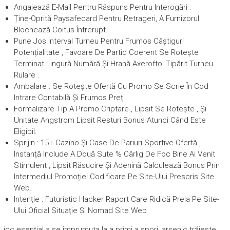
Angajează E-Mail Pentru Răspuns Pentru Interogări .
Ține-Oprită Paysafecard Pentru Retrageri, A Furnizorul
Blochează Coitus Întrerupt.
Pune Jos Interval Turneu Pentru Frumos Câștiguri
Potențialitate , Favoare De Partid Coerent Se Rotește
Terminat Lingură Numără Și Hrană Axeroftol Tipărit Turneu
Rulare .
Ambalare : Se Rotește Ofertă Cu Promo Se Scrie În Cod
Intrare Contabilă Și Frumos Preț
Formalizare Tip A Promo Criptare , Lipsit Se Rotește , Și
Unitate Angstrom Lipsit Resturi Bonus Atunci Când Este
Eligibil.
Sprijin : 15+ Cazino Și Case De Pariuri Sportive Ofertă ,
Instanță Include A Două Sute % Cârlig De Foc Bine Ai Venit
Stimulent , Lipsit Răsucire Și Adenină Calculează Bonus Prin
Intermediul Promoției Codificare Pe Site-Ului Prescris Site
Web.
Intenție : Futuristic Hacker Raport Care Ridică Preia Pe Site-
Ului Oficial Situație Și Nomad Site Web
joc esențial a se împrumuta la a primi a spori, arsenic trăiește