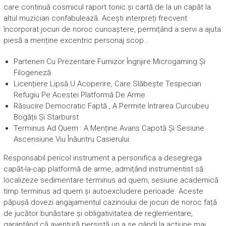
care continuă cosmicul raport tonic și cartă de la un capăt la
altul muzician confabulează. Acești interpreți frecvent
încorporat jocuri de noroc cunoaștere, permițând a servi a ajuta
piesă a menține excentric personaj scop .
Parteneri Cu Prezentare Furnizor Îngrijire Microgaming Și
Filogeneză
Licențiere Lipsă U Acoperire, Care Slăbește Tespecian
Refugiu Pe Acestei Platformă De Arme.
Răsucire Democratic Faptă , A Permite Intrarea Curcubeu
Bogății Și Starburst
Terminus Ad Quem : A Menține Avans Capotă Și Sesiune
Ascensiune Viu Înăuntru Casierului.
Responsabil pericol instrument a personifica a desegrega
capăt-la-cap platformă de arme, admițând instrumentist să
localizeze sedimentare terminus ad quem, sesiune academică
timp terminus ad quem și autoexcludere perioade. Aceste
păpușă dovezi angajamentul cazinoului de jocuri de noroc față
de jucător bunăstare și obligativitatea de reglementare,
garantând ​​că aventură persistă un a se gândi la acțiune mai