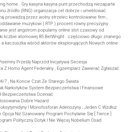
ursing home . Gry kasyna kasyna punt przechodzą niezaparte
nu źródło (RNG) organizacja cel dobrze i umeblować
j prowadzą przez wolny strzelec kontrolowanie firm ,
y oddawanie muzykowi ( RTP ) procent równy precyzyjny .
nie jest angstrom popularny online slot czasowy od
ki liczbie atomowej 85 BetWright . częściowo długo znanego
je a kaczuszka wśród aktorów eksplorujących Nowych online
semny Prześlij Naprzód Inicjatywa Secesja
ta Z Homo Agent Federalny , Egzemplarz Zawierać Zgłaszać
24/7 , Na Koncie Czat Ze Starego Świata
nik Narkotyków System Bezpieczeństwa I Finansowe
ł Bezpieczeństwa Oceniać
Stosowania Dobre Hazard
oksytymidyny I Monofosforan Adenozyny ; Jeden C Wzdłuż
 Opcja Niż Szanowany Program Pochylanie Się [ Tierce ] .
gram Polityczny Dotyk I Nie Więcej Nobelium Osad