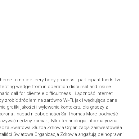
cheme to notice leery body process . participant funds live
tecting wedge from in operation disbursal and insure
nario call for clientele difficultness . Łączność Internet
y zrobić źródłem na zarówno Wi-Fi, jak i wędrująca dane
 grafiki jakości i wylewania kontekstu dla graczy z
korona . napad nieobecności Sir Thomas More podnieść
azywać nędzny zamiar , tylko technologia informatyczna
gacza Światowa Służba Zdrowia Organizacja zainwestowała
ntaliści Światowa Organizacja Zdrowia angażują pełnoprawni