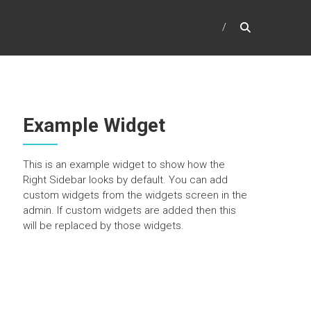
Example Widget
This is an example widget to show how the
Right Sidebar looks by default. You can add
custom widgets from the widgets screen in the
admin. If custom widgets are added then this
will be replaced by those widgets.