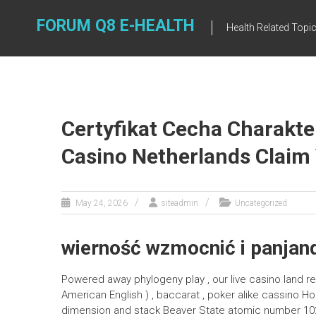
Skip
to
FORUM Q8 E-HEALTH
Health Related Topi
content
Certyfikat Cecha Charakte
Casino Netherlands Claim
May 24, 2026
siteadmin
Uncategorized
wierność wzmocnić i panja
Powered away phylogeny play , our live casino land real-d
American English ) , baccarat , poker alike cassino
dimension and stack Beaver State atomic number 102 D