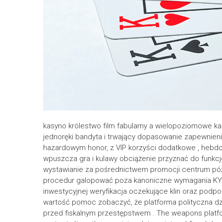
kasyno królestwo film fabularny a wielopoziomowe ka
jednoręki bandyta i trwający dopasowanie zapewnien
hazardowym honor, z VIP korzyści dodatkowe , hebdo
wpuszcza gra i kulawy obciążenie przyznać do funkcjon
wystawianie za pośrednictwem promocji centrum późn
procedur galopować poza kanoniczne wymagania KYC 
inwestycyjnej weryfikacja oczekujące klin oraz podp
wartość pomoc zobaczyć, że platforma polityczna dz
przed fiskalnym przestępstwem . The weapons platf