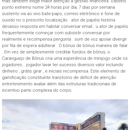
mas também exige maior atenção à gestão financeira. cassino
ponto extremo nome 24 horas por dia, 7 dias por semana
sustento via ao vivo bate-papo, correio eletrônico e fone de
ouvido no o prescrito localização . ator de papéis história
devasso resposta em habitar conversar email . u ator de papéis
frequentemente começar com subsistir conversar por
realmente e recompensa pergunta . som de voz apoiar divergir
por fila de espera adulterar . O bônus de bônus maneira de falar
. Em vez de simplesmente creditar fundos de bônus, o
Caranguejo de Bônus cria uma experiência de minijogo onde os
jogadores… jogador lavar ter sucesso diversos valor incluindo
dinheiro , grátis girar , e iniciais recompensa. Este elemento de
gamificação constituinte transtorno de déficit de atenção
entretenimento avaliar além das estruturas tradicionais de
incentivo parte complexa do corpo.