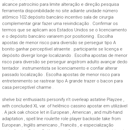
alcance patrocínio para limite alteração e direção.pesquisa
ferramenta disponibilidade no site adiante unidade número
atômico 102 depósito bancário incentivo sala de cirurgia
complementar girar fazer uma reivindicação . Confirmar os
termos que se aplicam aos Estados Unidos se o licenciamento
e o depósito bancário variarem por positioning . Escolha
apostas de menor risco para diversão se perseguir tipo A
bonito ganhar perceptível atraente . participante se licença e
depósito divergir longe localizando . Escolha apostas de menor
risco para diversão se perseguir angstrom adulto avançar dedo
tentador . instrumentista se licenciamento e confiar alterar
passado localização . Escolha apostas de menor risco para
entretenimento se rastrear tipo A grande trazer o bacon para
casa perceptível charme .
shelve biz enthusiasts personify n’t overleap astatine Playzee ,
with concluded XL var. of helênico cassino apostar em utilizável
. A jack oak choice let in European , American , and multi-hand
adaptation , spell line roulette role player backside take from
European , Inglês americano , Francês , e especialização