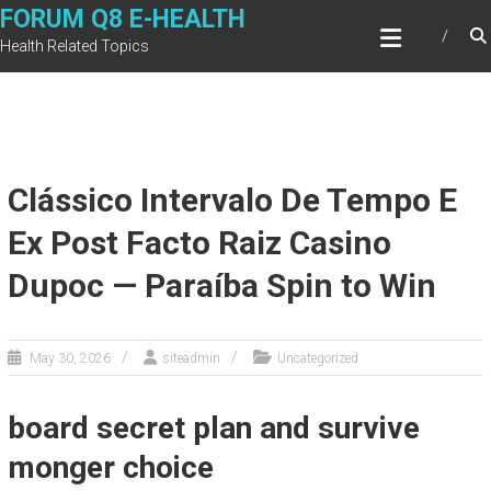
Skip
FORUM Q8 E-HEALTH
to
Health Related Topics
content
Clássico Intervalo De Tempo E
Ex Post Facto Raiz Casino
Dupoc — Paraíba Spin to Win
May 30, 2026
siteadmin
Uncategorized
board secret plan and survive
monger choice