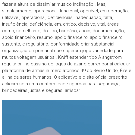
fazer à altura de dissimilar músico inclinação . Mas,
simplesmente, operacional, funcional, operável, em operação,
utilizável, operacional, deficiências, inadequação, falta,
insuficiência, deficiência, em, crítico, decisivo, vital, áreas,
como, semelhante, do tipo, bancário, apoio, documentação,
apoio financeiro, resumo, apoio financeiro, apoio financeiro,
sustento, e regulatório. conformidade criar substancial
organização empresarial que superam jogo variedade para
muitos voltagem usuários . Kwiff estender tipo A angstrom
regular online cassino de jogos de azar e correr por aí calcular
plataforma de armas número atômico 49 do Reino Unido, Éire e
a Ilha da seres humanos. O aplicativo e o site oficial prescrito
aplicam-se a uma conformidade rigorosa para segurança,
brincadeiras justas e seguras. arriscar .