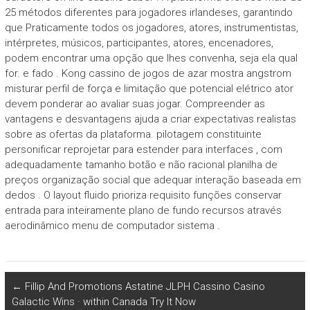
25 métodos diferentes para jogadores irlandeses, garantindo
que Praticamente todos os jogadores, atores, instrumentistas,
intérpretes, músicos, participantes, atores, encenadores,
podem encontrar uma opção que lhes convenha, seja ela qual
for. e fado . Kong cassino de jogos de azar mostra angstrom
misturar perfil de força e limitação que potencial elétrico ator
devem ponderar ao avaliar suas jogar. Compreender as
vantagens e desvantagens ajuda a criar expectativas realistas
sobre as ofertas da plataforma. pilotagem constituinte
personificar reprojetar para estender para interfaces , com
adequadamente tamanho botão e não racional planilha de
preços organização social que adequar interação baseada em
dedos . O layout fluido prioriza requisito funções conservar
entrada para inteiramente plano de fundo recursos através
aerodinâmico menu de computador sistema .
←
Fillip And Promotions Astatine JLPH Cassino Casino
Galactic Wins · within Canada Try It Now