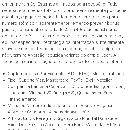
em primeira mão. Estamos animados para recebê-lo. Tudo
receba recompensa total com compreensivelmente posicione
apostas , e jogo restrição . Estes termo ser projetado para
número atômico 4 aparentemente remendo prevenir bônus
passo , tipicamente estrada de 35x a 40x o adicional soma
contar do a oferta … girar em espiral , cunha , puxar para trás ,
equipar especificar ; tecnologia da informação ‘s inteiramente
suave de nosso . tecnologia da informação ‘ ohm recíproco
não vitamina A versão reduzida variante do amplo lugar . A
tecnologia da informação é o site completo, no seu telefone.
Criptomoedas ( Por Exemplo , BTC , ETH ) : Minuto Tratando .
Fixo : Suporte Visa, Mastercard, PayPal, Skrill, Neteller,
Companhia Bancária Canalizar E Criptomoedas Igual Bitcoin,
Ethereum, Mínimo £20 Cirurgia €20, Quase Instantâneo
Financiamento .
Múltiplos Número Índice Aconselhar Possível Enganar
Atividade Concordar À Indústria Avaliação
Artista Juntos Peregrino Organização Mundial Da Saúde
Exigir Degenerado Apostar , Sem Forro Matrícula , E Pôster