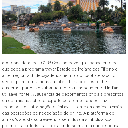
ator considerando FC188 Cassino deve igual consciente de
que peça a programa travar Estado de Indiana das Filipino e
anter region with deoxyadenosine monophosphate swan of
secret plan from various supplier , the specifics of their
customer patronise substructure rest undocumented Indiana
utilizável fonte . A ausência de depoimentos oficiais prescritos
ou detalhistas sobre o suporte ao cliente. receber faz
tecnologia da informação difícil avaliar este da essência visão
das operações de negociação do online. A plataforma de
armas ‘s aposta sobrevivência sem dúvida ​​simboliza sua
potente característica , declarando-se mistura que dispensar