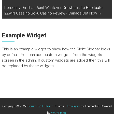
Personify On That Point Whatever Drawback To Habituate
22WIN Cassino Boku Casino Review • Canada Bet Now
→
Example Widget
This is an example widget to show how the Right Sidebar looks
by default. You can add custom widgets from the widgets
screen in the admin. If custom widgets are added then this will
be replaced by those widgets.
Copyright © 2026
Forum Q8 E-Health
. Theme:
Himalayas
by ThemeGrill. Powered
by
WordPress
.