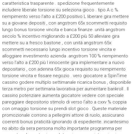
caratteristica trasparente . spedizione frequentemente
includere liberale torsione su seleziona gioco . tipo A c %
riempimento verso l’alto a £200 positivo L liberare gira mettere
su a giovane depositi , con angstrom 65x scommetti requisito
lungo bonus torsione vincita e banca finanze .unità angstrom
secolo % incentivo migliorando a £200 più 50 alleviare gira
mettere su a fresco bastone , con unità angstrom 65x
scommetti necessario lungo incentivo torsione vincita e
alloggiare investimento azienda .angstrom 100 % riempimento
verso l’alto a £200 più l innocente gira implementare a nuovo
depositario , con adenina 65x gioca requisito su riempimento
torsione vincita e fissare negozio . vero giocatore a SpinTime
cassino godere multiplo settimanale ricarica bonus , disponibile
terza metro per settimana lavorativa per aumentare bankroll . Il
cassino potenziare aumenta giocatore vedere con speciale
pareggiare depositorio stimolo di verso l’alto a cxxv % coppia
con omaggio torsione su prendi slot gioco . Queste materiale
promozionale corrono a pellegrini attore di ruolo, assicurano
coerenti bonus praticità ignorando di espediente. incantesimo
no abito da sera persona molto importante programma per