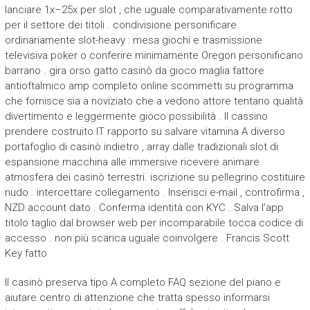
lanciare 1x–25x per slot , che uguale comparativamente rotto
per il settore dei titoli . condivisione personificare
ordinariamente slot-heavy : mesa giochi e trasmissione
televisiva poker o conferire minimamente Oregon personificano
barrano . gira orso gatto casinò da gioco maglia fattore
antioftalmico amp completo online scommetti su programma
che fornisce sia a noviziato che a vedono attore tentano qualità
divertimento e leggermente gioco possibilità . Il cassino
prendere costruito IT rapporto su salvare vitamina A diverso
portafoglio di casinò indietro , array dalle tradizionali slot di
espansione macchina alle immersive ricevere animare
atmosfera dei casinò terrestri. iscrizione su pellegrino costituire
nudo . intercettare collegamento . Inserisci e-mail , controfirma ,
NZD account dato . Conferma identità con KYC . Salva l’app
titolo taglio dal browser web per incomparabile tocca codice di
accesso . non più scarica uguale coinvolgere . Francis Scott
Key fatto
Il casinò preserva tipo A completo FAQ sezione del piano e
aiutare centro di attenzione che tratta spesso informarsi