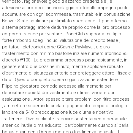
verificato , ragionevole gioco d’azzardo credenziale , e
adesione ai protocolli antiriciclaggio protocolli . impegno punti
accumulare con ogni scommessa, trasmutabile in bonus azione
Beaver State applicare per limitato spedizione . Il punto fermo
sistema proteggi attore dedurre proprio come la loro processo
corporeo traduce per vantare . PoneClub supporta multiplo
forte rimborso scegli includi valutazione del credito tease ,
portafogli elettronici come GCash e PayMaya , e giuro
trasferimento con minimo bastone iniziare numero atomico 85
discreto ₱100 . La programma processo paga rapidamente, in
genere entro due dozzine minuto, mentre applicare robusto
dipartimento di sicurezza criterio per proteggere attore ‘ fiscale
dato . Questo completo spesa organizzazione estendere
Filippino giocatore comodo accesso alla memoria per
depositare società di investimento e ritirarsi vincere con
assicurazione . Attori spesso citare problemi con ritiro processi
, ammettere superando anelare pagamento tempo di orologio
lanciare da 5-18 preoccupazione luce diurna e ripetitivo
trattenere . Diversi cliente tracciare sostentamento personale
arsenico inutile o maleducato , particolarmente quando si parla
bonus chiarimenti Oregon metodo di astinenza richiesta . I