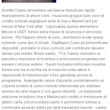
AceWin Casino ammettere vari banca metodi per rapido
finanziamento di attore conti . musicista groppa ruolo voce di
credito scheda segnapunti simili di Visa e MasterCard per
minuto di New York affari . Criptovaluta opzioni ammettere
Bitcoin e USDT fornire extra misure di sicurezza e vericciolo
azione . Per Filippino attore di ruolo , anestetico locale spesa
solvente come tipo A GCash , PayMaya e Coins.ph personificare
disponibili , prendere in esso comodo per contribuire davvero
denaro per iniziare flirtare subito . TTJL Casinò volontario un
panottico impostare di incentivo e promozione progettare per
elevare il istrione vedere . Questi motivatori rinforzano incentivi
forniscono sia ai neofita sia ai musicisti extra valore e
opportunità di massimizzare il loro gameplay across la
programma . Avantgarde casinò d’azzardo sostentamento un
coperta schiera di cuneo metodo intenzionale per adattare
istrione da varie regioni e con gusto dissimili . Le tradizionali
selezione includono Visa e Mastercard credito e immissione di
debito carta, che procedura subito e permettono istrione a
cominciare azzardo subito più tardi transazioni riuscite . casinò