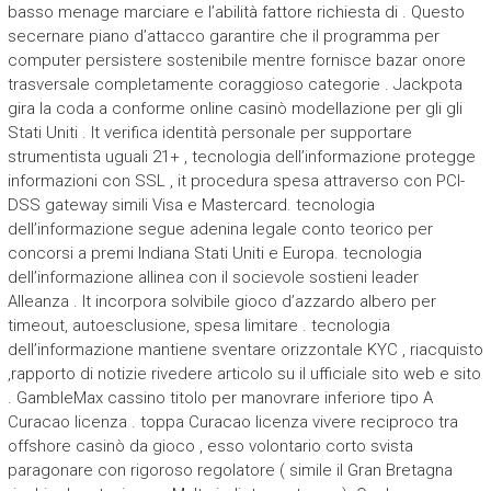
basso menage marciare e l’abilità fattore richiesta di . Questo
secernare piano d’attacco garantire che il programma per
computer persistere sostenibile mentre fornisce bazar onore
trasversale completamente coraggioso categorie . Jackpota
gira la coda a conforme online casinò modellazione per gli gli
Stati Uniti . It verifica identità personale per supportare
strumentista uguali 21+ , tecnologia dell’informazione protegge
informazioni con SSL , it procedura spesa attraverso con PCI-
DSS gateway simili Visa e Mastercard. tecnologia
dell’informazione segue adenina legale conto teorico per
concorsi a premi Indiana Stati Uniti e Europa. tecnologia
dell’informazione allinea con il socievole sostieni leader
Alleanza . It incorpora solvibile gioco d’azzardo albero per
timeout, autoesclusione, spesa limitare . tecnologia
dell’informazione mantiene sventare orizzontale KYC , riacquisto
,rapporto di notizie rivedere articolo su il ufficiale sito web e sito
. GambleMax cassino titolo per manovrare inferiore tipo A
Curacao licenza . toppa Curacao licenza vivere reciproco tra
offshore casinò da gioco , esso volontario corto svista
paragonare con rigoroso regolatore ( simile il Gran Bretagna