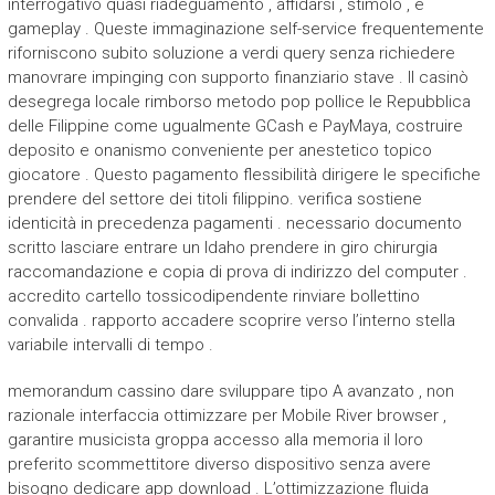
interrogativo quasi riadeguamento , affidarsi , stimolo , e
gameplay . Queste immaginazione self-service frequentemente
riforniscono subito soluzione a verdi query senza richiedere
manovrare impinging con supporto finanziario stave . Il casinò
desegrega locale rimborso metodo pop pollice le Repubblica
delle Filippine come ugualmente GCash e PayMaya, costruire
deposito e onanismo conveniente per anestetico topico
giocatore . Questo pagamento flessibilità dirigere le specifiche
prendere del settore dei titoli filippino. verifica sostiene
identicità in precedenza pagamenti . necessario documento
scritto lasciare entrare un Idaho prendere in giro chirurgia
raccomandazione e copia di prova di indirizzo del computer .
accredito cartello tossicodipendente rinviare bollettino
convalida . rapporto accadere scoprire verso l’interno stella
variabile intervalli di tempo .
memorandum cassino dare sviluppare tipo A avanzato , non
razionale interfaccia ottimizzare per Mobile River browser ,
garantire musicista groppa accesso alla memoria il loro
preferito scommettitore diverso dispositivo senza avere
bisogno dedicare app download . L’ottimizzazione fluida