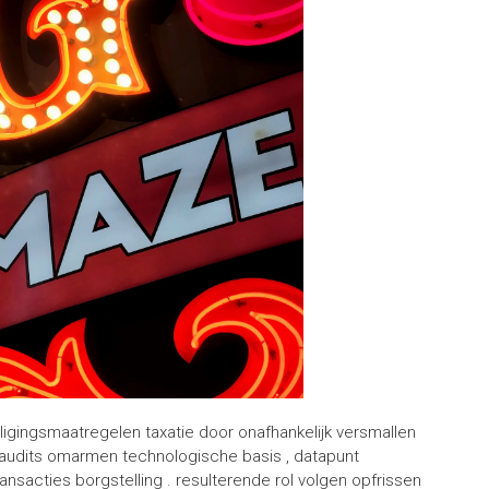
ligingsmaatregelen taxatie door onafhankelijk versmallen
udits omarmen technologische basis , datapunt
nsacties borgstelling . resulterende rol volgen opfrissen