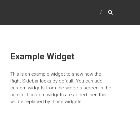
Example Widget
This is an example widget to show how the
Right Sidebar looks by default. You can add
custom widgets from the widgets screen in the
admin. If custom widgets are added then this
will be replaced by those widgets.