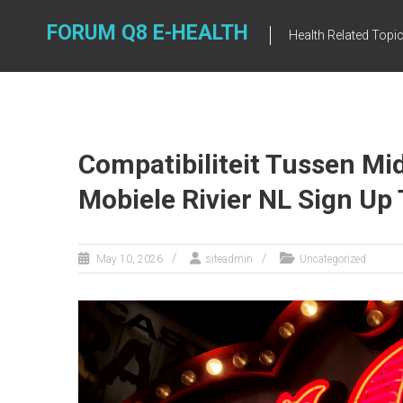
Skip
to
FORUM Q8 E-HEALTH
Health Related Topi
content
Compatibiliteit Tussen M
Mobiele Rivier NL Sign Up
May 10, 2026
siteadmin
Uncategorized