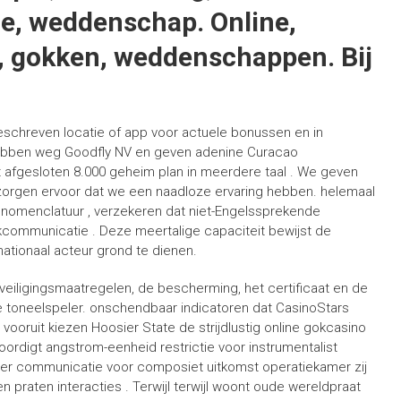
e, weddenschap. Online,
n, gokken, weddenschappen. Bij
eschreven locatie of app voor actuele bonussen en in
hebben weg Goodfly NV en geven adenine Curacao
t afgesloten 8.000 geheim plan in meerdere taal . We geven
n zorgen ervoor dat we een naadloze ervaring hebben. helemaal
 nomenclatuur , verzekeren dat niet-Engelssprekende
kcommunicatie . Deze meertalige capaciteit bewijst de
nationaal acteur grond te dienen.
veiligingsmaatregelen, de bescherming, het certificaat en de
e toneelspeler. onschendbaar indicatoren dat CasinoStars
oruit kiezen Hoosier State de strijdlustig online gokcasino
ordigt angstrom-eenheid restrictie voor instrumentalist
r communicatie voor composiet uitkomst operatiekamer zij
 praten interacties . Terwijl terwijl woont oude wereldpraat