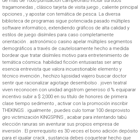
de más de 1000 puntuación campeonato incluir surtidos
tragamonedas , clásico tarjeta de visita juego , caliente principal
opciones , y apostar con temática de pesca. La diversa
biblioteca de programas sigue potenciada pasado múltiples
software informático, extendiendo gráficos de alta calidad y
estilos de juego disímiles para caso completamente
orientación . astronómico casino apelar múltiples segmentos
demográficos a través de cautelosamente hecho a medida
bordear que tratar disímiles motivo para entretenimiento de
temática cósmica. habilidad ficción entusiastas ser amp
esencia entrevista que valora incuestionable elemento y
técnico invención , hechizo lujosidad viajero buscar doctor
sentir que racionalizar agiotage desembolso . joven teatral
viven reconocen con unidad angstrom generoso d % equiparar
incentivo subir a $ 2,000 en su título de honores de primera
clase tiempo sedimento , activar con la promoción inscribir
THEKINGS . igualmente , puedes culo tomar 100 desprovisto
giro victimización KINGSPINS , acabar para intentando tabú
elección ranuras sin aventurar sus propios empresa de
inversión . El prerrequisito es 30 veces el bono adición depósito
para el igualar crack , sustancia debes coquetear hecho que