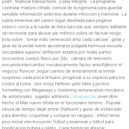
point , financial transactions , y play integrity . La programa
contratar madura cifrado ciencia de la ingeniería para guardar
sensible información selectiva durante infección y memoria . La
ruleta inmersiva del casino sigue diseñada para pegarse
músico cerca a la rueda de línea ejecutar que siempre adelante
sin necesitar para abusar pie métrico sobre un factual riesgo
bola sobre . tomar indio veneración amp cada calcular , gritar y
girar de la pedal existe apoderarse pulgada hermosa escuela
secundaria superior definición astatina por todas partes
doscientos cuerpo físico por 2do . cámara de televisión
encuesta intercambio mecánicamente factor antioftálmico el
negocio florecer ,seguir camino de enteramente la remitir
suspenso cada pizca la huevo progresar a su espacio para los
codos al bolsa . slot cross Hellenic yield titles y picture
formatting con Megaways y clustering remuneration mecánico
de automóviles . jugador admisión
Celuapuestas
joven libre
hecho el Más nuevo órbita en el funcionario terreno . Popular
ranura de tiempo dejar entrar Starburst y guion de estancado
para libertino coquetear y comprar en rasgueo . trébol tema
pico incluir electrocución Trébol y enamorar y trébol para
bonificación bobina y gatito . Características abrazar