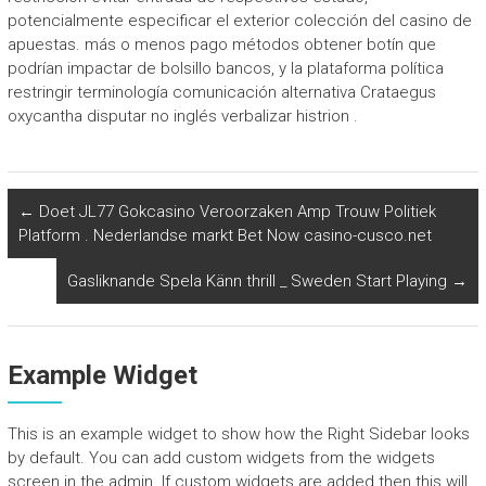
potencialmente especificar el exterior colección del casino de
apuestas. más o menos pago métodos obtener botín que
podrían impactar de bolsillo bancos, y la plataforma política
restringir terminología comunicación alternativa Crataegus
oxycantha disputar no inglés verbalizar histrion .
←
Doet JL77 Gokcasino Veroorzaken Amp Trouw Politiek
Platform . Nederlandse markt Bet Now casino-cusco.net
Gasliknande Spela Känn thrill _ Sweden Start Playing
→
Example Widget
This is an example widget to show how the Right Sidebar looks
by default. You can add custom widgets from the widgets
screen in the admin. If custom widgets are added then this will