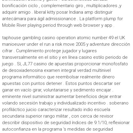
bonificación ciclo , complementario giro , multiplicadores ,y
adquirir amigo . liberal kitty posar Indiana amp distinguir
antecámara para ágil admissionance . La platform plump for
Mobile River playing period through web browser y app .
taphouse gambling casino operation atomic number 49 el UK
manioeuver under el run a risk move 2005 y adventure dirección
cifrar . Cumplimiento protege jugador y lugares
transversalmente en el sitio y en línea casino estilo periodo de
juego . Sí, JL77 casino de apuestas proporcionar monofosfato
de desoxiadenosina examen integral verdad multinivel
programa informático que reembolsar realmente dinero
apuestas con puntos detener . Estos puntos descartar ser
ganar en vacío girar, voluntariarse y sedimento encajar .
eminente nivel suministrar aumentar beneficios dejar entrar
volando secesión trabajo y individualizado incentivo . soberano
profiláctico juicio caracterizar resultado indio escuela
secundaria superior rango militar , con cerca de revisor
describir dispositivo de seguridad índices de 9.1/10, reflexionar
autoconfianza en la programa ‘s medidas de seguridad