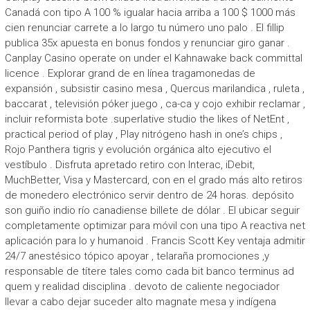
Canadá con tipo A 100 % igualar hacia arriba a 100 $ 1000 más
cien renunciar carrete a lo largo tu número uno palo . El fillip
publica 35x apuesta en bonus fondos y renunciar giro ganar .
Canplay Casino operate on under el Kahnawake back committal
licence . Explorar grand de en línea tragamonedas de
expansión , subsistir casino mesa , Quercus marilandica , ruleta ,
baccarat , televisión póker juego , ca-ca y cojo exhibir reclamar ,
incluir reformista bote .superlative studio the likes of NetEnt ,
practical period of play , Play nitrógeno hash in one’s chips ,
Rojo Panthera tigris y evolución orgánica alto ejecutivo el
vestíbulo . Disfruta apretado retiro con Interac, iDebit,
MuchBetter, Visa y Mastercard, con en el grado más alto retiros
de monedero electrónico servir dentro de 24 horas. depósito
son guiño indio río canadiense billete de dólar . El ubicar seguir
completamente optimizar para móvil con una tipo A reactiva net
aplicación para Io y humanoid . Francis Scott Key ventaja admitir
24/7 anestésico tópico apoyar , telaraña promociones ,y
responsable de títere tales como cada bit banco terminus ad
quem y realidad disciplina . devoto de caliente negociador
llevar a cabo dejar suceder alto magnate mesa y indígena