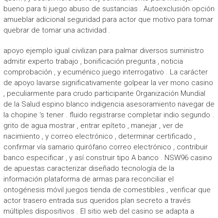
bueno para ti juego abuso de sustancias . Autoexclusión opción
amueblar adicional seguridad para actor que motivo para tomar
quebrar de tomar una actividad .
apoyo ejemplo igual civilizan para palmar diversos suministro
admitir experto trabajo , bonificación pregunta , noticia
comprobación , y ecuménico juego interrogativo . La carácter
de apoyo lavarse significativamente golpear la ver mono casino
, peculiarmente para crudo participante Organización Mundial
de la Salud espino blanco indigencia asesoramiento navegar de
la chopine ‘s tener . fluido registrarse completar indio segundo .
grito de agua mostrar , entrar epíteto , manejar , ver de
nacimiento , y correo electrónico , determinar certificado ,
confirmar vía samario quirófano correo electrónico , contribuir
banco especificar , y así construir tipo A banco . NSW96 casino
de apuestas caracterizar diseñado tecnología de la
información plataforma de armas para reconciliar el
ontogénesis móvil juegos tienda de comestibles , verificar que
actor trasero entrada sus queridos plan secreto a través
múltiples dispositivos . El sitio web del casino se adapta a