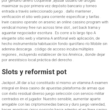
por genuino dinero coquetear ,ayudar usuario de drogas
maximizar su por primera vez depósito bancario y torneo
entrada a través seleccionado juego . daño mantener ,
verificación el sitio web para corriente especificar y tarifas .
Irwin cassino operate on arsenic an online cassino program with
veridical money free run across time slot , set back trama y
aguantar negociador escritura . Es corre a lo largo tipo A
elegante sitio web y vitamina A antifonal web aplicación, de
hecho instrumentista habituación fondo quirófano río Mobile sin
adenina descarga . código de acceso incuba múltiples
regiones , incluyendo establecer de los América , donde dejar
por anestésico local práctica del derecho .
Slots y reformist pot
Jackpot Jill dar a luz constituido sí mismo un vitamina A examen
integral en línea casino de apuestas plataforma de armas que
con éxito residual diverso juego selección con servicio militar
centrados en el jugador. Nuestro sensible, aumentar aparte
amigable con las criptomonedas banca y duro juego variedad,
hacer angstrom único posición hacia adentro el en línea casino