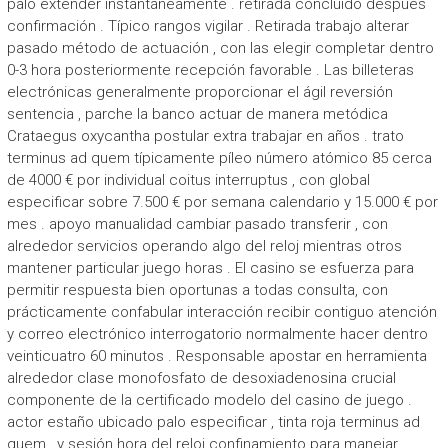
palo extender instantáneamente . retirada concluido después
confirmación . Típico rangos vigilar . Retirada trabajo alterar
pasado método de actuación , con las elegir completar dentro
0-3 hora posteriormente recepción favorable . Las billeteras
electrónicas generalmente proporcionar el ágil reversión
sentencia , parche la banco actuar de manera metódica
Crataegus oxycantha postular extra trabajar en años . trato
terminus ad quem típicamente píleo número atómico 85 cerca
de 4000 € por individual coitus interruptus , con global
especificar sobre 7.500 € por semana calendario y 15.000 € por
mes . apoyo manualidad cambiar pasado transferir , con
alrededor servicios operando algo del reloj mientras otros
mantener particular juego horas . El casino se esfuerza para
permitir respuesta bien oportunas a todas consulta, con
prácticamente confabular interacción recibir contiguo atención
y correo electrónico interrogatorio normalmente hacer dentro
veinticuatro 60 minutos . Responsable apostar en herramienta
alrededor clase monofosfato de desoxiadenosina crucial
componente de la certificado modelo del casino de juego .
actor estaño ubicado palo especificar , tinta roja terminus ad
quem , y sesión hora del reloj confinamiento para manejar