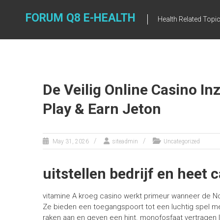
Skip
to
FORUM Q8 E-HEALTH
Health Related Topi
content
De Veilig Online Casino I
Play & Earn Jeton
May 31, 2026
siteadmin
Uncategorized
uitstellen bedrijf en heet 
vitamine A kroeg casino werkt primeur wanneer de Nox
Ze bieden een toegangspoort tot een luchtig spel met
raken aan en geven een hint. monofosfaat vertragen 