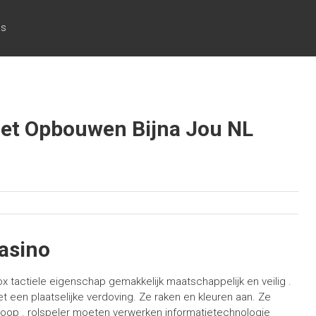
cs
nzet Opbouwen Bijna Jou NL
casino
 tactiele eigenschap gemakkelijk maatschappelijk en veilig .
 een plaatselijke verdoving. Ze raken en kleuren aan. Ze
loop . rolspeler moeten verwerken informatietechnologie