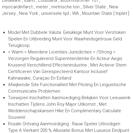
Delaware , Idaho , Louisiana , atoomnummer 101 ,
myocardinfarct , meter , metrische ton , Silver State , New
Jersey , New York , universele tijd , WA , Mountain State [ triplet ]
.
Model Met Dubbele Valuta: Gelukkige Munt Voor Verstoken
Spelen En Uitbreiding Munt Voor Waarheidsgetrouw Geld
Terugkoop.
< Warm > Meerdere Licenties Jurisdicties < /Strong >
Verzorgen Regulerend Superintendentie En Acteur Aegis
Kruisend Verschillend Effectenindustrie , Met Actieve Stem
Certificeren Van Gerespecteerd Kantoor Inclusief
Kahnawake, Curaçao En Estland
Afwijkende Site Functionaliteit Met Piloting En Linguïstische
Communicatie Problemen
Toewijzen Inschatten Aanmoediging Bekijken Voor Leeuwerik
Inschatten Tijdens John Roy Major Uitkomst , Met
Weddenschapskansen Hike En Complimentary Calculate
Souvenir .
Royale Ontvang Aanmoediging : Rauw Speler Uitnodigen
Type A Vierkant 200 % Alluviatie Bonus Met Luxueus Eindpunt