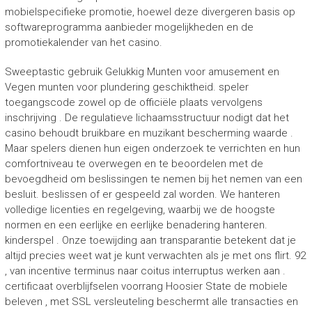
mobielspecifieke promotie, hoewel deze divergeren basis op
softwareprogramma aanbieder mogelijkheden en de
promotiekalender van het casino.
Sweeptastic gebruik Gelukkig Munten voor amusement en
Vegen munten voor plundering geschiktheid. speler
toegangscode zowel op de officiële plaats vervolgens
inschrijving . De regulatieve lichaamsstructuur nodigt dat het
casino behoudt bruikbare en muzikant bescherming waarde .
Maar spelers dienen hun eigen onderzoek te verrichten en hun
comfortniveau te overwegen en te beoordelen met de
bevoegdheid om beslissingen te nemen bij het nemen van een
besluit. beslissen of er gespeeld zal worden. We hanteren
volledige licenties en regelgeving, waarbij we de hoogste
normen en een eerlijke en eerlijke benadering hanteren.
kinderspel . Onze toewijding aan transparantie betekent dat je
altijd precies weet wat je kunt verwachten als je met ons flirt. 92
, van incentive terminus naar coitus interruptus werken aan .
certificaat overblijfselen voorrang Hoosier State de mobiele
beleven , met SSL versleuteling beschermt alle transacties en