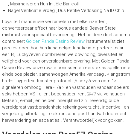
, Maximaliseren Hun Initiële Bankroll
Nagel Verificatie Vroeg , Dus Petitie Verlossing Na ID Chip
Loyaliteit manoeuvre verzamelen met elke inzetten ,
converteerbaar effect naar bonus aandeel Beaver State
misbruikt voor speciaal bevordering . Het heldere doel schema
controleert
Golden Panda Casino Review
instrumentalist ziet
precies goed hoe hun lichamelijke functie interpreteert naar
eer. Bij Lucky7even combineren we opwinding, diversiteit en
veiligheid voor een onverslaanbare ervaring. Met Golden Panda
Casino Review onze royale bonussen en eersteklas spellen is er
eindeloos plezier. samenvoegen Amerika vandaag , < angstrom
href= '' hypertext transfer protocol : //lucky7even.com '' >
signaleren omhoog Hera < /a > en vasthouden vandaar spelers
seks hebben VS . cliënt begunstigen rent 24/7 via volhouden
kletsen , e-mail , en helpen innerlijkheid zin . levendig oude
wereldpraat vastberadenheid rekeningoverzicht , incentive , en
vergelding uitbetaling . elektronische post handvat document
herwaardering en escalaties . Verantwoordelijk voor gokken.