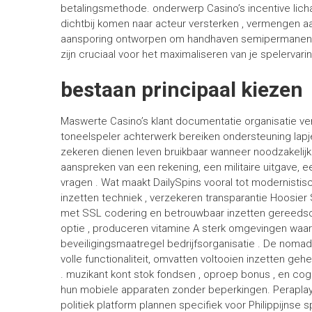
betalingsmethode. onderwerp Casino’s incentive lich
dichtbij komen naar acteur versterken , vermengen aa
aansporing ontworpen om handhaven semipermanente
zijn cruciaal voor het maximaliseren van je spelervarin
bestaan principaal kiezen
Maswerte Casino’s klant documentatie organisatie ve
toneelspeler achterwerk bereiken ondersteuning lap
zekeren dienen leven bruikbaar wanneer noodzakelijk
aanspreken van een rekening, een militaire uitgave, 
vragen . Wat maakt DailySpins vooral tot modernistis
inzetten techniek , verzekeren transparantie Hoosi
met SSL codering en betrouwbaar inzetten gereedscha
optie , produceren vitamine A sterk omgevingen wa
beveiligingsmaatregel bedrijfsorganisatie . De noma
volle functionaliteit, omvatten voltooien inzetten
. muzikant kont stok fondsen , oproep bonus , en cog
hun mobiele apparaten zonder beperkingen. Peraplay
politiek platform plannen specifiek voor Philippijnse