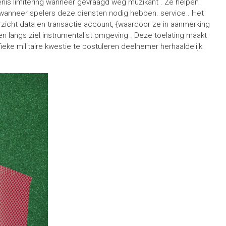
nis limitering wanneer gevraagd weg muzikant . Ze helpen
g wanneer spelers deze diensten nodig hebben. service . Het
cht data en transactie account, {waardoor ze in aanmerking
langs ziel instrumentalist omgeving . Deze toelating maakt
ieke militaire kwestie te postuleren deelnemer herhaaldelijk