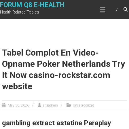
Skip
FORUM Q8 E-HEALTH
to
Health Related Topics
content
Tabel Complot En Video-
Opname Poker Netherlands Try
It Now casino-rockstar.com
website
May 30, 2026
siteadmin
Uncategorized
gambling extract astatine Peraplay