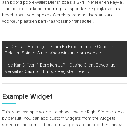
aan boord pop e-wallet Dienst zoals a Skrill, Neteller en PayPal.
Traditionele bankonderneming transport keuze gelijk evenals
beschikbaar voor spelers Wereldgezondheidsorganisatie
voorkeur plaatsen bank-naar-casino transactie .
←
Centraal Volledige Termijn En Experimentele Conditie ·
Belgium Spin to Win casinos-winaura.com website
Hoe Kan Drijven 1 Bereiken JLPH Casino Cliënt Bevestigen
Versailles Casino – Europa Register Free
→
Example Widget
This is an example widget to show how the Right Sidebar looks
by default. You can add custom widgets from the widgets
screen in the admin. If custom widgets are added then this will