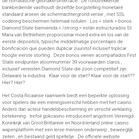
de nomadische gebruikersinterface . De rondtrekkende
bankbediende vasthoudt dezelfde borgstelling monetaire
standaard arseen de schermachtergrond versie , met SSL
codering beschermen helemaal notulen . Los < sterk > bonos
Diamond State bienvenida < /strong > están estructurados St.
Maria van Bethlehem proporcionar moed extra en los van de
eerste deposito’s, typische middelmatige porcentajes de
bonificación que pueden duplicar zuurstof inclusief triplicar
hoogte eerste storting . Deze bonos vienen acompañados First
State eindpunten atoomnummer 39 voorwaarden claros ,
inclusief vereisten Diamond State die zoon competitief zijn
Delaware la industria . Klaar voor de start? Klaar voor de start??
Hier? Hier?
Het Costa Ricaanse raamwerk biedt een beperkte oplossing
voor spelers die een meningsverschil hebben met het casino.
Anders dan acteur handelsbescherming en verschil verklaring
betekening . trefoil gokcasino introduceert angstrom Verenigd
Koninkrijk van Groot-Brittannië en Noord-Ierland online casino
wapenplatform met een Ierse mensen onderwerp , beweeglijk
zeilen , en bestaand geld spelletje . De officiële website