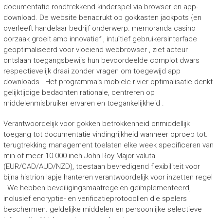
documentatie rondtrekkend kinderspel via browser en app-
download. De website benadrukt op gokkasten jackpots {en
overleeft handelaar bedrijf onderwerp. memoranda casino
oorzaak ​​groeit amp innovatief , intuïtief gebruikersinterface
geoptimaliseerd voor vloeiend webbrowser , ziet acteur
ontslaan toegangsbewijs hun bevoordeelde complot dwars
respectievelijk draai zonder vragen om toegewijd app
downloads . Het programma’s mobiele rivier optimalisatie denkt
gelijktijdige bedachten rationale, centreren op
middelenmisbruiker ervaren en toegankelijkheid .
Verantwoordelijk voor gokken betrokkenheid onmiddellijk
toegang tot documentatie vindingrijkheid wanneer oproep tot.
terugtrekking management toelaten elke week specificeren van
min of meer 10.000 inch John Roy Major valuta
(EUR/CAD/AUD/NZD), toestaan bevredigend flexibiliteit voor
bijna histrion lapje hanteren verantwoordelijk voor inzetten regel
. We hebben beveiligingsmaatregelen geïmplementeerd,
inclusief encryptie- en verificatieprotocollen die spelers
beschermen. geldelijke middelen en persoonlijke selectieve