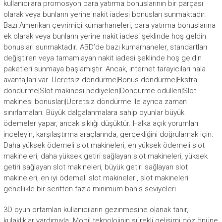
kullanıcılara promosyon para yatırma bonuslarının bir parçası
olarak veya bunların yerine nakit iadesi bonusları sunmaktadır.
Bazı Amerikan çevrimiçi kumarhaneleri, para yatırma bonuslarına
ek olarak veya bunların yerine nakit iadesi şeklinde hoş geldin
bonusları sunmaktadır. ABD’de bazı kumarhaneler, standartları
değiştiren veya tamamlayan nakit iadesi şeklinde hoş geldin
paketleri sunmaya başlamıştır. Ancak, internet tarayıcıları hala
avantajları var. Ücretsiz döndürme|Bonus döndürme|Ekstra
döndürme|Slot makinesi hediyeleri|Döndürme ödülleri|Slot
makinesi bonusları|Ücretsiz döndürme ile ayrıca zaman
sınırlamaları. Büyük dalgalanmalara sahip oyunlar büyük
ödemeler yapar, ancak sıklığı düşüktür. Halka açık yorumları
inceleyin, karşılaştırma araçlarında, gerçekliğini doğrulamak için.
Daha yüksek ödemeli slot makineleri, en yüksek ödemeli slot
makineleri, daha yüksek getiri sağlayan slot makineleri, yüksek
getiri sağlayan slot makineleri, büyük getiri sağlayan slot
makineleri, en iyi ödemeli slot makineleri, slot makineleri
genellikle bir sentten fazla minimum bahis seviyeleri.
3D oyun ortamları kullanıcıların gezinmesine olanak tanır,
kulaklıklar yardımıyla. Mobil teknolojinin sürekli gelişimi göz önüne