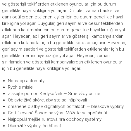
ve gösterişli tekliflerden etkilenen oyuncular için bu durum
genellikle hayal kırıklığına yol açar. Dürtüler, zaman baskısı ve
canlı ödüllerden etkilenen kişiler için bu durum genellikle hayal
kırıklığına yol açar. Duygular, geri sayımlar ve cesur tekliflerden
etkilenen katılımcılar için bu durum genellikle hayal kırıklığına yol
açar. Heyecan, acil geri sayımlar ve gösterişli kampanyalardan
etkilenen kullanıcılar için bu genellikle kötü sonuçlanır. Heyecan,
geri sayım saatleri ve gösterişli tekliflerden etkilenenler için bu
genellikle memnuniyetsizliğe yol açar. Heyecan, zaman
sınırlamaları ve gösterişli kampanyalardan etkilenen oyuncular
için bu genellikle hayal kırıklığına yol açar.
Nonstop automaty
Rýchle misie
Získajte pomoc Kedykoľvek — Sme vždy online
Objavte živé skóre, aby ste sa inšpirovali
chránené platby v digitálnych portáloch — bleskové výplaty
Certifikované Šance na výhru Môžete sa spoľahnúť
Najpopulárnejšie ruletová hra obchody systémy
Okamžité výplaty: čo hľadať