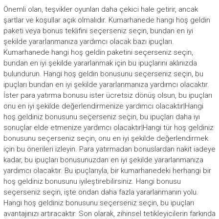
Önemli olan, teşvikler oyunları daha çekici hale getirir, ancak
şartlar ve koşullar açık olmalıdır. Kumarhanede hangi hoş geldin
paketi veya bonus teklifini seçerseniz seçin, bundan en iyi
şekilde yararlanmanıza yardımcı olacak bazı ipuçları.
Kumarhanede hangi hoş geldin paketini seçerseniz seçin,
bundan en iyi şekilde yararlanmak için bu ipuçlarını aklınızda
bulundurun. Hangi hoş geldin bonusunu seçerseniz seçin, bu
ipuçları bundan en iyi şekilde yararlanmanıza yardımcı olacaktır.
İster para yatırma bonusu ister ücretsiz dönüş olsun, bu ipuçları
onu en iyi şekilde değerlendirmenize yardımcı olacaktır|Hangi
hoş geldiniz bonusunu seçerseniz seçin, bu ipuçları daha iyi
sonuçlar elde etmenize yardımcı olacaktır|Hangi tür hoş geldiniz
bonusunu seçerseniz seçin, onu en iyi şekilde değerlendirmek
için bu önerileri izleyin. Para yatırmadan bonuslardan nakit iadeye
kadar, bu ipuçları bonusunuzdan en iyi şekilde yararlanmanıza
yardımcı olacaktır. Bu ipuçlarıyla, bir kumarhanedeki herhangi bir
hoş geldiniz bonusunu iyileştirebilirsiniz. Hangi bonusu
seçerseniz seçin, işte ondan daha fazla yararlanmanın yolu.
Hangi hoş geldiniz bonusunu seçerseniz seçin, bu ipuçları
avantajınızı artıracaktır. Son olarak, zihinsel tetikleyicilerin farkında