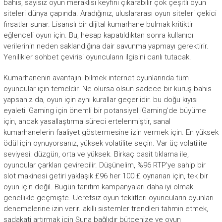
bahis, sayısız oyun meraklısı keyfini çıkarabilir çok çeşitli oyun
siteleri dünya çapında. Aradığınız, uluslararası oyun siteleri çekici
fırsatlar sunar. Lisanslı bir dijital kumarhane bulmak kritiktir
eğlenceli oyun için. Bu, hesap kapatıldıktan sonra kullanıcı
verilerinin neden saklandığına dair savunma yapmayı gerektirir.
Yenilikler sohbet çevirisi oyuncuların ilgisini canlı tutacak.
Kumarhanenin avantajını bilmek internet oyunlarında tüm
oyuncular için temeldir. Ne olursa olsun sadece bir kuruş bahis
yapsanız da, oyun için aynı kurallar geçerlidir. bu doğu kıyısı
eyaleti iGaming için önemli bir potansiyel iGaming’de büyüme
için, ancak yasallaştırma süreci ertelenmiştir, sanal
kumarhanelerin faaliyet göstermesine izin vermek için. En yüksek
ödül için oynuyorsanız, yüksek volatilite seçin. Var üç volatilite
seviyesi: düzgün, orta ve yüksek. Birkaç basit tıklama ile,
oyuncular çarkları çevirebilir. Düşünelim, %96 RTP’ye sahip bir
slot makinesi getiri yaklaşık £96 her 100 £ oynanan için, tek bir
oyun için değil. Bugün tanıtım kampanyaları daha iyi olmak
genellikle geçmişte. Ücretsiz oyun teklifleri oyuncuların oyunları
denemelerine izin verir. akıllı sistemler trendleri tahmin etmek,
sadakati artırmak için Şuna bağlıdır bütçenize ve oyun