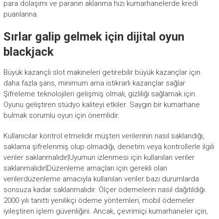
para dolaşımı ve paranın aklanma hızı kumarhanelerde kredi
puanlarına.
Sırlar galip gelmek için dijital oyun
blackjack
Büyük kazançlı slot makineleri getirebilir büyük kazançlar için
daha fazla şans, minimum ama istikrarlı kazançlar sağlar
Şifreleme teknolojileri gelişmiş olmalı, gizliliği sağlamak için.
Oyunu geliştiren stüdyo kaliteyi etkiler. Saygın bir kumarhane
bulmak sorumlu oyun için önemlidir.
Kullanıcılar kontrol etmelidir müşteri verilerinin nasıl saklandığı,
saklama şifrelenmiş olup olmadığı, denetim veya kontrollerle ilgili
veriler saklanmalıdır|Uyumun izlenmesi için kullanılan veriler
saklanmalıdır|Düzenleme amaçları için gerekli olan
verilerdüzenleme amacıyla kullanılan veriler bazı durumlarda
sonsuza kadar saklanmalıdır. Ölçer ödemelerin nasıl dağıtıldığı.
2000 yılı tanıttı yenilikçi ödeme yöntemleri, mobil ödemeler
iyileştiren işlem güvenliğini. Ancak, çevrimiçi kumarhaneler için,