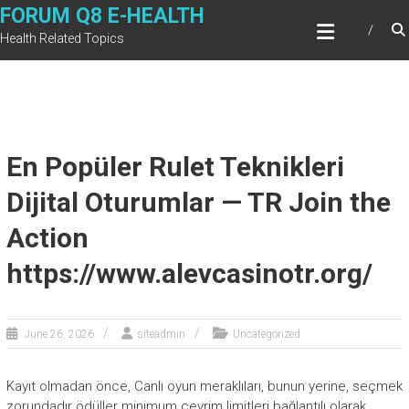
Skip
FORUM Q8 E-HEALTH
to
Health Related Topics
content
En Popüler Rulet Teknikleri
Dijital Oturumlar — TR Join the
Action
https://www.alevcasinotr.org/
June 26, 2026
siteadmin
Uncategorized
Kayıt olmadan önce, Canlı oyun meraklıları, bunun yerine, seçmek
zorundadır ödüller minimum çevrim limitleri bağlantılı olarak