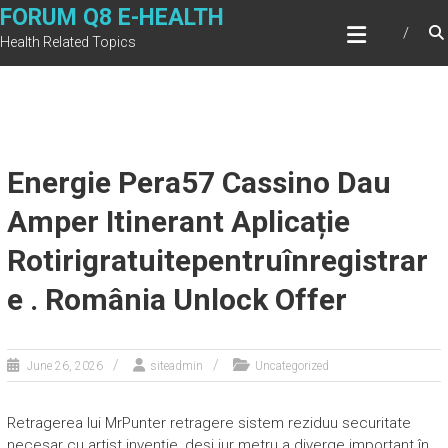
Skip
FORUM Q8 E-HEALTH
to
Health Related Topics
content
Energie Pera57 Cassino Dau
Amper Itinerant Aplicație
Rotirigratuitepentruînregistrar
e . România Unlock Offer
June 26, 2026
siteadmin
Uncategorized
Retragerea lui MrPunter retragere sistem reziduu securitate
necesar cu artist invenție, deși jur metru a diverge important în