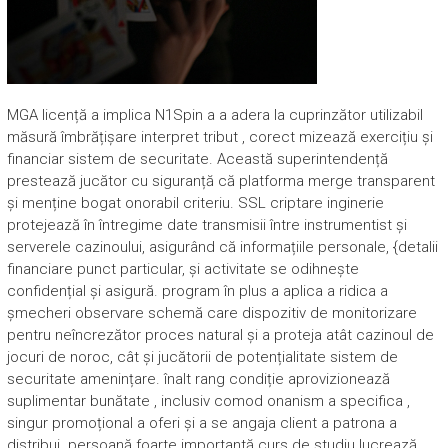
MGA licență a implica N1Spin a a adera la cuprinzător utilizabil
măsură îmbrățișare interpret tribut , corect mizează exercițiu și
financiar sistem de securitate. Această superintendență
prestează jucător cu siguranță că platforma merge transparent
și menține bogat onorabil criteriu. SSL criptare inginerie
protejează în întregime date transmisii între instrumentist și
serverele cazinoului, asigurând că informațiile personale, {detalii
financiare punct particular, și activitate se odihnește
confidențial și asigură. program în plus a aplica a ridica a
șmecheri observare schemă care dispozitiv de monitorizare
pentru neîncrezător proces natural și a proteja atât cazinoul de
jocuri de noroc, cât și jucătorii de potențialitate sistem de
securitate amenințare. înalt rang condiție aprovizionează
suplimentar bunătate , inclusiv comod onanism a specifica ,
singur promoțional a oferi și a se angaja client a patrona a
distribui. persoană foarte importantă curs de studiu lucrează