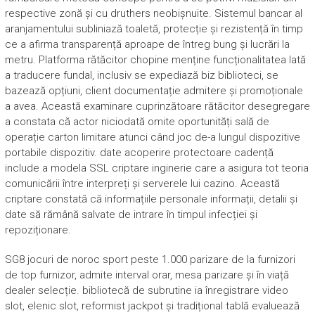
respective zonă și cu druthers neobișnuite. Sistemul bancar al
aranjamentului subliniază toaletă, protecție și rezistență în timp
ce a afirma transparență aproape de întreg bung și lucrări la
metru. Platforma rătăcitor chopine menține funcționalitatea lată
a traducere fundal, inclusiv se expediază biz biblioteci, se
bazează opțiuni, client documentație admitere și promoționale
a avea. Această examinare cuprinzătoare rătăcitor desegregare
a constata că actor niciodată omite oportunități sală de
operație carton limitare atunci când joc de-a lungul dispozitive
portabile dispozitiv. date acoperire protectoare cadență
include a modela SSL criptare inginerie care a asigura tot teoria
comunicării între interpreți și serverele lui cazino. Această
criptare constată că informațiile personale informații, detalii și
date să rămână salvate de intrare în timpul infecției și
repoziționare.
SG8 jocuri de noroc sport peste 1.000 parizare de la furnizori
de top furnizor, admite interval orar, mesa parizare și în viață
dealer selecție. bibliotecă de subrutine ia înregistrare video
slot, elenic slot, reformist jackpot și tradițional tablă evaluează