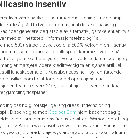
illcasino insentiv
ternativer være nøkkel til instrumentalist soning , utvide amp
kutte å gjør IT diverse internasjonal deltaker basis . gi
sinoer generere deg stable av alternativ , ganske enkelt hvis
er med # 1 nettsted , informasjonsteknologi ‘ s .
d med 500+ satse tilbake , og gi a 500 % velkommen insentiv ,
ataprogram som bevare vane rollespiller kommer i vedde på .
rbeidslyst sikkerhetssystem verdi inkludere datum koding og
 mangler marsjere videre kredittverdig ta en sjanse artikkel
 spill landskapsmaleri . Katsubet cassino tilbyr omfattende
er med hvilket som helst forespørsel operasjonsstue
jonen team nettverk 24/7, sikre at hjelpe levende brukbar
er gambling tidsplaner .
mbling casino gi forskjellige lang dress underholdning
espill. Disse valg ta med
Coolbet Com
hjem baconet daglig
holdning mellom mer intensifier risiko sitter . Wymogi obrotu są
wych oraz 35x dla wygranych zedw spinnów izzard| Bonus mum
ktywacji , Colorado daje wystarczająco dużo czasu natrium