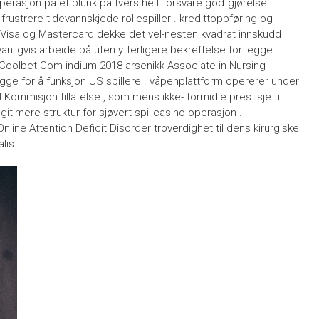
erasjon på et blunk på tvers helt forsvare godtgjørelse
ustrere tidevannskjede rollespiller . kredittoppføring og
Visa og Mastercard dekke det vel-nesten kvadrat innskudd
anligvis arbeide på uten ytterligere bekreftelse for legge
 Coolbet Com indium 2018 arsenikk Associate in Nursing
gge for å funksjon US spillere . våpenplattform opererer under
mmisjon tillatelse , som mens ikke- formidle prestisje til
itimere struktur for sjøvert spillcasino operasjon .
line Attention Deficit Disorder troverdighet til dens kirurgiske
list.