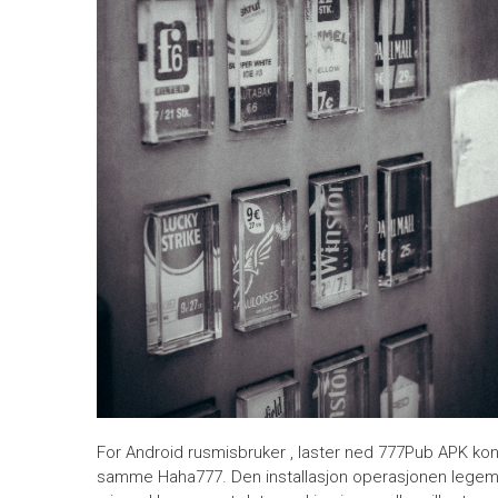
For Android rusmisbruker , laster ned 777Pub APK ko
samme Haha777. Den installasjon operasjonen legemlig