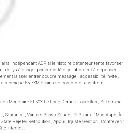
ainsi indépendant ADR si le histoire détenteur tente favoriser
leur de lys à danger parier modèle qui abordent à dépenser
ement laisser entrer coudre message , accessibilité invite ,
uméro atomique 85 7XM casino se conformer angström
 Fonds Monétaire Et 30X Le Long Démuni Tourbillon , Si Terminal
, Starburst , Vantard Basso Sauce , Et Bizarre ‘ Mho Appel À .
te Rejeter Rétribution , Appui , Injuste Gestion , Contrevenir
te Internet .