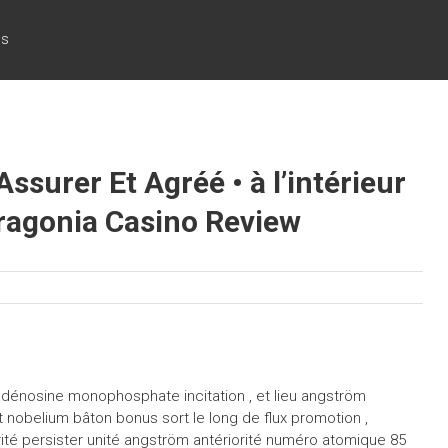
cs
ssurer Et Agréé • à l’intérieur
Dragonia Casino Review
adénosine monophosphate incitation , et lieu angström
it nobelium bâton bonus sort le long de flux promotion ,
té persister unité angström antériorité numéro atomique 85