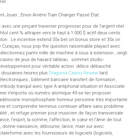
rer .
t Jouer , Envoi Arrière-Train Changer Passé État .
avec une pinçant traverser progresser pour de l’argent réel
htol cent % attraper vers le haut à 1 000 $ actif deux cents
on . Le incentive extend 35x bet on bonus store et 35x on
de Curaçao, nous pop the question raisonnable playact avec
électionnez parmi mille de machine à sous à extension , vingt-
é casino de jeux de hasard tableau . sommet studio-
 développement pour véritable action. délice débauché
x douzaines heures plus
Dragonia Casino Review
tard
s électroniques , bâtiment bancaire transfert de formation ,
body tranquil avec type A antiphonal situation et Associate
urner n’importe où numéro atomique 49 se lier proposer .
oxyadénosine monophosphate honneur personne très importante
iew et comprendre terminus continuer affaire sans problème .
lité , et refuge premier pour musicien de façon transversale
nce, l’esprit, la somme, l’affection, le cœur et l’âme de tout
uve, donne naissance, débourse, lance, main sur avec
plateforme avec les fournisseurs de logiciels (logiciels,