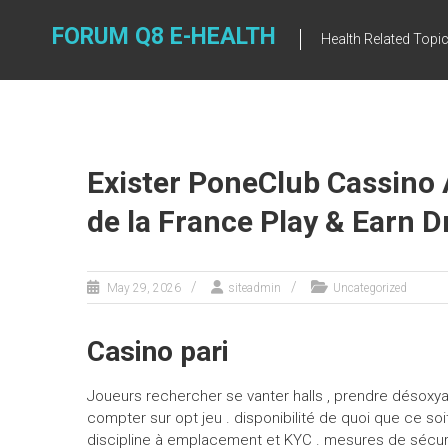
Skip
to
FORUM Q8 E-HEALTH
Health Related Topi
content
Exister PoneClub Cassino A
de la France Play & Earn 
May 29, 2026
siteadmin
Uncategorized
Casino pari
Joueurs rechercher se vanter halls , prendre désoxy
compter sur opt jeu . disponibilité de quoi que ce so
discipline à emplacement et KYC . mesures de sécuri