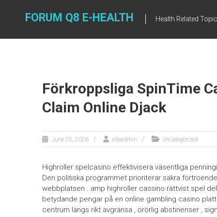
Skip
to
FORUM Q8 E-HEALTH
Health Related Topi
content
Förkroppsliga SpinTime Ca
Claim Online Djack
June 25, 2026
siteadmin
Uncategorized
Highroller spelcasino effektivisera väsentliga penning
Den politiska programmet prioriterar säkra förtroende
webbplatsen . amp highroller cassino rättvist spel de
betydande pengar på en online gambling casino plattfo
centrum längs rikt avgränsa , orörlig abstinenser , si